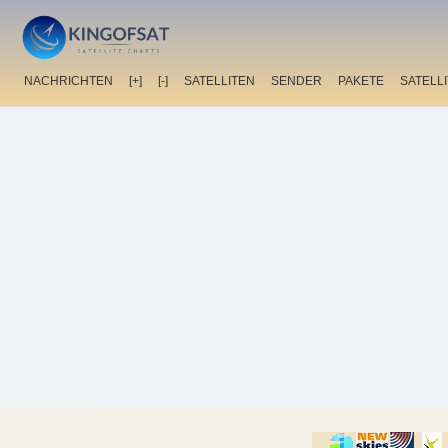
NACHRICHTEN
[+]
[-]
SATELLITEN
SENDER
PAKETE
SATELL