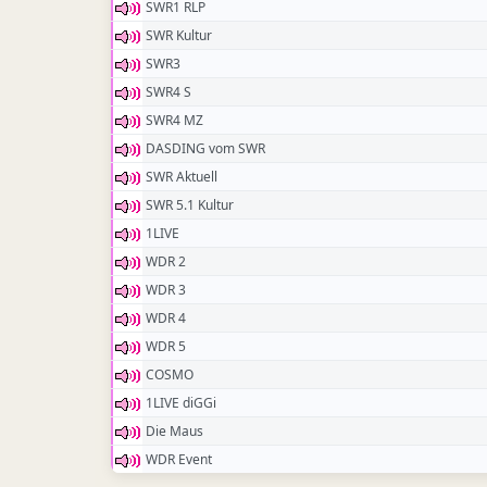
SWR1 RLP
SWR Kultur
SWR3
SWR4 S
SWR4 MZ
DASDING vom SWR
SWR Aktuell
SWR 5.1 Kultur
1LIVE
WDR 2
WDR 3
WDR 4
WDR 5
COSMO
1LIVE diGGi
Die Maus
WDR Event