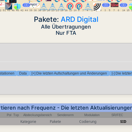
Pakete:
ARD Digital
Alle Übertragungen
Nur FTA
stationen
Data
[+] Die letzten Aufschaltungen und Änderungen
[-] Die letz
rtieren nach Frequenz - Die letzten Aktualisierung
Pol
Txp
Abdeckungsbereich
Sendenorm
Modulation
SR/FEC
Kategorie
Pakete
Codierung
SID