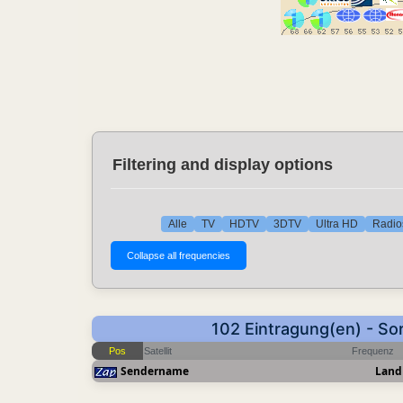
Filtering and display options
Alle
TV
HDTV
3DTV
Ultra HD
Radio
102 Eintragung(en) - So
Pos
Satellit
Frequenz
Sendername
Land