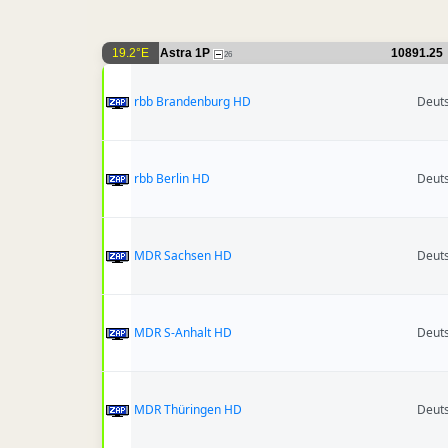
19.2°E
Astra 1P
10891.25
26
rbb Brandenburg HD
Deut
rbb Berlin HD
Deut
MDR Sachsen HD
Deut
MDR S-Anhalt HD
Deut
MDR Thüringen HD
Deut