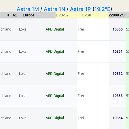
Astra 1M
/
Astra 1N
/
Astra 1P
(
19.2°E
)
H
61
Europe
DVB-S2
8PSK
22000
2/3
schland
Lokal
ARD Digital
Frei
10350
5
schland
Lokal
ARD Digital
Frei
10351
5
schland
Lokal
ARD Digital
Frei
10352
5
schland
Lokal
ARD Digital
Frei
10353
5
schland
Lokal
ARD Digital
Frei
10354
5