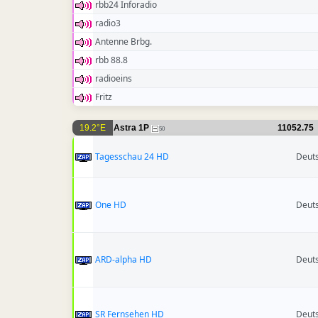
rbb24 Inforadio
radio3
Antenne Brbg.
rbb 88.8
radioeins
Fritz
19.2°E
Astra 1P
11052.75
50
Tagesschau 24 HD
Deut
One HD
Deut
ARD-alpha HD
Deut
SR Fernsehen HD
Deut