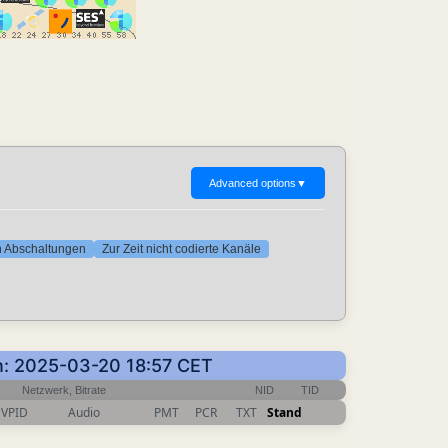
Advanced options
▼
ten Abschaltungen
Zur Zeit nicht codierte Kanäle
en: 2025-03-20 18:57 CET
Netzwerk, Bitrate
NID
TID
VPID
Audio
PMT
PCR
TXT
Stand