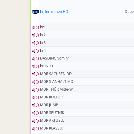
hr-fernsehen HD
Deut
hr1
hr2
hr3
hr4
DASDING vom hr
hr INFO
MDR SACHSEN DD
MDR S-ANHALT MD
MDR THÜR Mitte-W
MDR KULTUR
MDR JUMP
MDR SPUTNIK
MDR AKTUELL
MDR KLASSIK