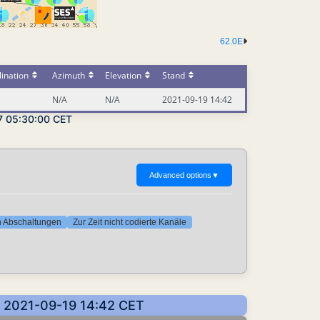
62.0E
ination
Azimuth
Elevation
Stand
N/A
N/A
2021-09-19 14:42
-07 05:30:00 CET
Advanced options
▼
ten Abschaltungen
Zur Zeit nicht codierte Kanäle
n: 2021-09-19 14:42 CET