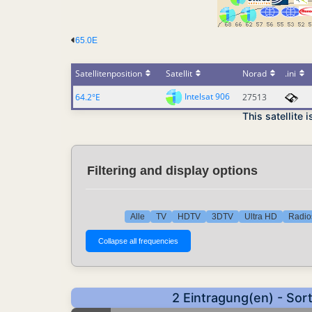
65.0E
Satellitenposition
Satellit
Norad
.ini
Intelsat 906
64.2°E
27513
This satellite 
Filtering and display options
Alle
TV
HDTV
3DTV
Ultra HD
Radio
2 Eintragung(en) - Sor