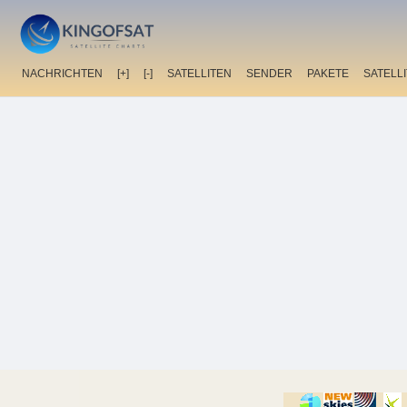
NACHRICHTEN
[+]
[-]
SATELLITEN
SENDER
PAKETE
SATELL