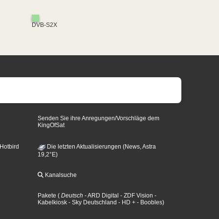
DVB-S2X
Senden Sie ihre Anregungen/Vorschläge dem
KingOfSat
 Hotbird
Die letzten Aktualisierungen (News, Astra
19,2°E)
Kanalsuche
Pakete
(
Deutsch
- ARD Digital
- ZDF Vision
-
Kabelkiosk
- Sky Deutschland
- HD +
- Boobles
)