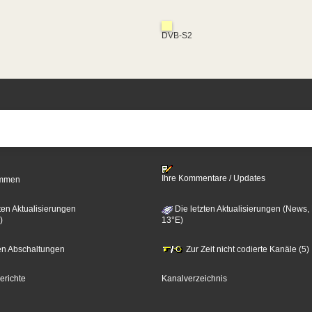
DVB-S2
Ihre Kommentare / Updates
timmen
ten Aktualisierungen
Die letzten Aktualisierungen (News,
)
13°E)
zten Abschaltungen
Zur Zeit nicht codierte Kanäle (5)
erichte
Kanalverzeichnis