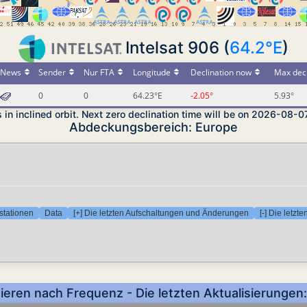
Intelsat 906 (
64.2°E
)
News
Sender
Nur FTA
Longitude
Declination now
Max decl
0
0
64.23°E
-2.05°
5.93°
is in inclined orbit. Next zero declination time will be on 2026-08
Abdeckungsbereich: Europe
stationen
Data
[+] Die letzten Aufschaltungen und Änderungen
[-] Die letz
tieren nach Frequenz - Die letzten Aktualisierunge