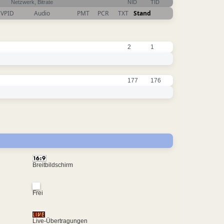
Netzwerk, Bitrate
NID
TID
VPID
Audio
PMT
PCR
TXT
Stand
2
1
177
176
Breitbildschirm
Frei
Live-Übertragungen