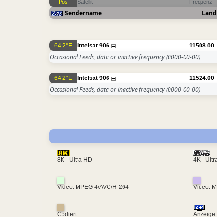
Pos
Satellit
Frequenz
Sendername
Land
64.2°E
Intelsat 906
11508.00
Occasional Feeds, data or inactive frequency
(0000-00-00)
64.2°E
Intelsat 906
11524.00
Occasional Feeds, data or inactive frequency
(0000-00-00)
4K - Ult
8K - Ultra HD
Video: MPEG-4/AVC/H-264
Video: 
Codiert
Anzeige 