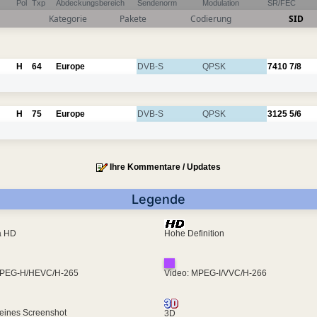
Pol
Txp
Abdeckungsbereich
Sendenorm
Modulation
SR/FEC
Kategorie
Pakete
Codierung
SID
H
64
Europe
DVB-S
QPSK
7410
7/8
H
75
Europe
DVB-S
QPSK
3125
5/6
Ihre Kommentare / Updates
Legende
ra HD
Hohe Definition
MPEG-H/HEVC/H-265
Video: MPEG-I/VVC/H-266
eines Screenshot
3D