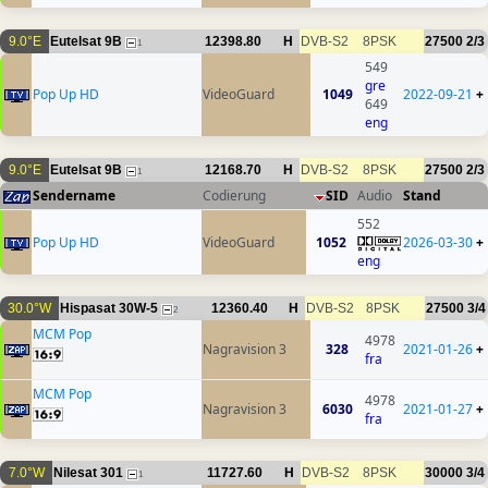
9.0°E
Eutelsat 9B
12398.80
H
DVB-S2
8PSK
27500
2/3
1
549
gre
Pop Up HD
VideoGuard
1049
2022-09-21
+
649
eng
9.0°E
Eutelsat 9B
12168.70
H
DVB-S2
8PSK
27500
2/3
1
Sendername
Codierung
SID
Audio
Stand
552
Pop Up HD
VideoGuard
1052
2026-03-30
+
eng
30.0°W
Hispasat 30W-5
12360.40
H
DVB-S2
8PSK
27500
3/4
2
MCM Pop
4978
Nagravision 3
328
2021-01-26
+
fra
MCM Pop
4978
Nagravision 3
6030
2021-01-27
+
fra
7.0°W
Nilesat 301
11727.60
H
DVB-S2
8PSK
30000
3/4
1