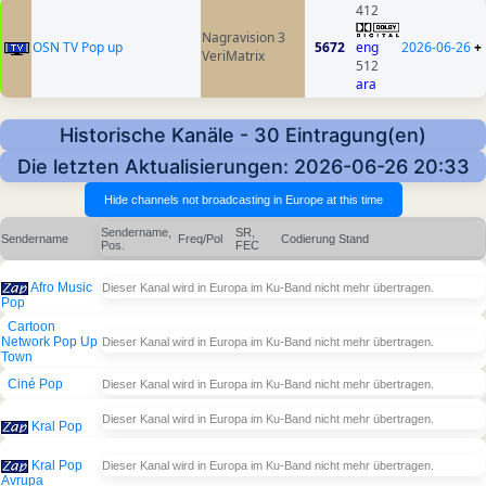
412
Nagravision 3
OSN TV Pop up
5672
eng
2026-06-26
+
VeriMatrix
512
ara
Historische Kanäle - 30 Eintragung(en)
Die letzten Aktualisierungen: 2026-06-26 20:33
Sendername,
SR,
Sendername
Freq/Pol
Codierung
Stand
Pos.
FEC
Afro Music
Dieser Kanal wird in Europa im Ku-Band nicht mehr übertragen.
Pop
Cartoon
Network Pop Up
Dieser Kanal wird in Europa im Ku-Band nicht mehr übertragen.
Town
Ciné Pop
Dieser Kanal wird in Europa im Ku-Band nicht mehr übertragen.
Dieser Kanal wird in Europa im Ku-Band nicht mehr übertragen.
Kral Pop
Kral Pop
Dieser Kanal wird in Europa im Ku-Band nicht mehr übertragen.
Avrupa