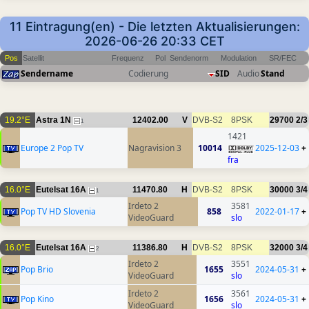
11 Eintragung(en) - Die letzten Aktualisierungen:
2026-06-26 20:33 CET
Pos
Satellit
Frequenz
Pol
Sendenorm
Modulation
SR/FEC
Sendername
Codierung
SID
Audio
Stand
19.2°E
Astra 1N
12402.00
V
DVB-S2
8PSK
29700
2/3
1
1421
Europe 2 Pop TV
Nagravision 3
10014
2025-12-03
+
fra
16.0°E
Eutelsat 16A
11470.80
H
DVB-S2
8PSK
30000
3/4
1
Irdeto 2
3581
Pop TV HD Slovenia
858
2022-01-17
+
VideoGuard
slo
16.0°E
Eutelsat 16A
11386.80
H
DVB-S2
8PSK
32000
3/4
2
Irdeto 2
3551
Pop Brio
1655
2024-05-31
+
VideoGuard
slo
Irdeto 2
3561
Pop Kino
1656
2024-05-31
+
VideoGuard
slo