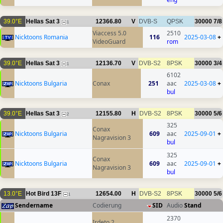
39.0°E
Hellas Sat 3
12366.80
V
DVB-S
QPSK
30000
7/8
1
Viaccess 5.0
2510
Nicktoons Romania
116
2025-03-08
+
VideoGuard
rom
39.0°E
Hellas Sat 3
12136.70
V
DVB-S2
8PSK
30000
3/4
1
6102
Nicktoons Bulgaria
Conax
251
aac
2025-03-08
+
bul
39.0°E
Hellas Sat 3
12155.80
H
DVB-S2
8PSK
30000
5/6
2
325
Conax
Nicktoons Bulgaria
609
aac
2025-09-01
+
Nagravision 3
bul
325
Conax
Nicktoons Bulgaria
609
aac
2025-09-01
+
Nagravision 3
bul
13.0°E
Hot Bird 13F
12654.00
H
DVB-S2
8PSK
30000
5/6
1
Sendername
Codierung
SID
Audio
Stand
2370
Irdeto 2