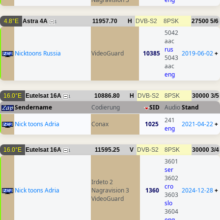
4.8°E
Astra 4A
11957.70
H
DVB-S2
8PSK
27500
5/6
1
5042
aac
rus
Nicktoons Russia
VideoGuard
10385
2019-06-02
+
5043
aac
eng
16.0°E
Eutelsat 16A
10886.80
H
DVB-S2
8PSK
30000
3/5
1
Sendername
Codierung
SID
Audio
Stand
241
Nick toons Adria
Conax
1025
2021-04-22
+
eng
16.0°E
Eutelsat 16A
11595.25
V
DVB-S2
8PSK
30000
3/4
1
3601
ser
3602
Irdeto 2
cro
Nick toons Adria
Nagravision 3
1360
2024-12-28
+
3603
VideoGuard
slo
3604
eng