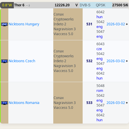
0.8°W
Thor 6
12226.20
V
DVB-S
QPSK
27500
5/6
3
6042
Conax
hun
Cryptoworks
5042
Nicktoons Hungary
Irdeto 2
531
2026-03-02
+
eng
Nagravision 3
5047
Viaccess 5.0
eng
6043
cze
Conax
5042
Cryptoworks
eng
Nicktoons Czech
Irdeto 2
532
2026-03-02
+
5047
Nagravision 3
eng
Viaccess 5.0
6042
hun
5048
rom
5042
Conax
eng
Nicktoons Romania
Nagravision 3
533
2026-03-02
+
5047
Viaccess 5.0
eng
6042
hun