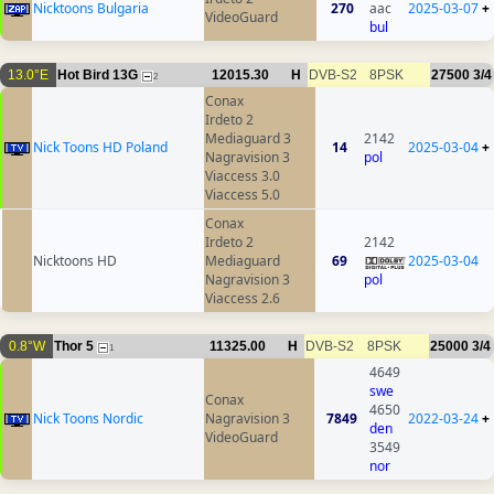
Nicktoons Bulgaria
270
aac
2025-03-07
+
VideoGuard
bul
13.0°E
Hot Bird 13G
12015.30
H
DVB-S2
8PSK
27500
3/4
2
Conax
Irdeto 2
Mediaguard 3
2142
Nick Toons HD Poland
14
2025-03-04
+
Nagravision 3
pol
Viaccess 3.0
Viaccess 5.0
Conax
Irdeto 2
2142
Nicktoons HD
Mediaguard
69
2025-03-04
Nagravision 3
pol
Viaccess 2.6
0.8°W
Thor 5
11325.00
H
DVB-S2
8PSK
25000
3/4
1
4649
swe
Conax
4650
Nick Toons Nordic
Nagravision 3
7849
2022-03-24
+
den
VideoGuard
3549
nor