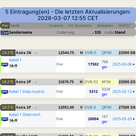
5 Eintragung(en) - Die letzten Aktualisierungen:
2026-03-07 12:55 CET
Pos
Satellit
Frequenz
Pol
Sendenorm
Modulation
SR/FEC
Sendername
Codierung
SID
Audio
Stand
19.2°E
Astra 1N
12544.75
H
DVB-S
QPSK
22000
5/6
1
Kabel 1
768
Frei
17502
2025-03-08
+
ger
19.2°E
Astra 1P
11670.75
H
DVB-S2
8PSK
22000
2/3
1
3328
Kabel 1 Doku Austria
Frei
5312
2025-02-13
+
ger
19.2°E
Astra 1P
12051.00
V
DVB-S
QPSK
27500
3/4
1
Kabel 1 Österreich
167
Frei
20004
2025-03-20
+
ger