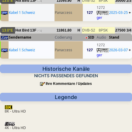
13.0°E
Hot Bird 13F
11095.90
H
DVB-S2
8PSK
30000
2/3
1
1272
Kabel 1 Schweiz
Panaccess
127
2025-03-25
+
ger
13.0°E
Hot Bird 13F
11861.80
H
DVB-S2
8PSK
27500
3/4
1
Sendername
Codierung
SID
Audio
Stand
1272
Kabel 1 Schweiz
Panaccess
127
2026-03-07
+
ger
Historische Kanäle
NICHTS PASSENDES GEFUNDEN
Ihre Kommentare / Updates
Legende
8K - Ultra HD
4K - Ultra HD