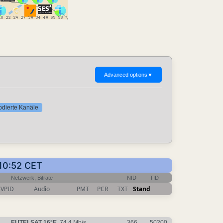
Advanced options
▼
codierte Kanäle
 10:52 CET
Netzwerk, Bitrate
NID
TID
VPID
Audio
PMT
PCR
TXT
Stand
EUTELSAT 16°E
, 74.4 Mb/s
366
50200