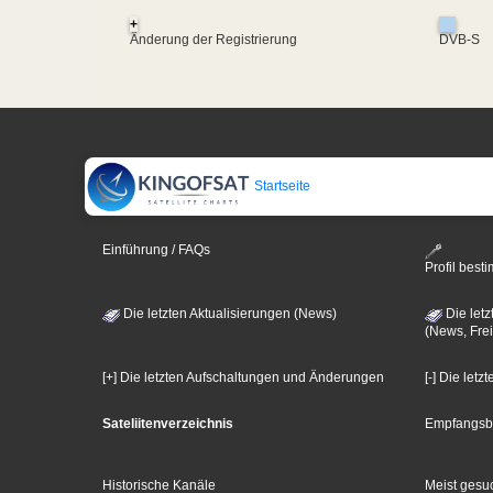
+
Änderung der Registrierung
DVB-S
Startseite
Einführung / FAQs
Profil bes
Die letzten Aktualisierungen (News)
Die letz
(News, Frei
[+] Die letzten Aufschaltungen und Änderungen
[-] Die let
Sateliitenverzeichnis
Empfangsb
Historische Kanäle
Meist gesuc