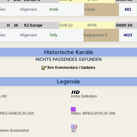
kei
Allgemein
Antik
Conax
602
H
28
K2 Europe
DVB-S2
8PSK
30000
3/4
kei
Allgemein
Telly
Nagravision 3
4023
Historische Kanäle
NICHTS PASSENDES GEFUNDEN
Ihre Kommentare / Updates
Legende
ra HD
Hohe Definition
MPEG-H/HEVC/H-265
Video: MPEG-I/VVC/H-266
eines Screenshot
3D