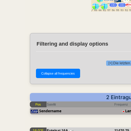
Filtering and display options
[+] Die letzt
2 Eintrag
Pos
Satellit
Frequenz
Sendername
La
16.0°E
Eutelsat 16A
11470.75