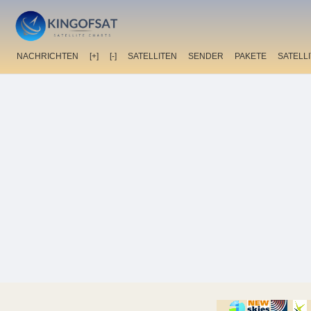
NACHRICHTEN
[+]
[-]
SATELLITEN
SENDER
PAKETE
SATELL