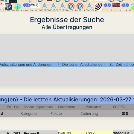
Ergebnisse der Suche
Alle Übertragungen
en Aufschaltungen und Änderungen
[-] Die letzten Abschaltungen
Zur Zeit nicht 
ung(en) - Die letzten Aktualisierungen: 2026-03-27
Pol
Txp
Abdeckungsbereich
Sendenorm
Modulation
SR/FEC
nd
Kategorie
Pakete
Codierung
SID
V
D02
Europe B
DVB-S2
8PSK
30000
5/6