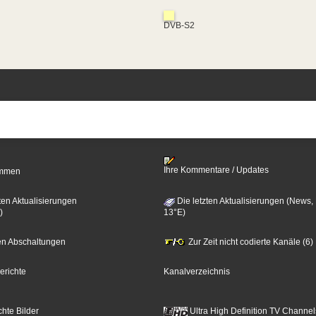
DVB-S2
Ihre Kommentare / Updates
timmen
ten Aktualisierungen
Die letzten Aktualisierungen (News,
)
13°E)
zten Abschaltungen
Zur Zeit nicht codierte Kanäle (6)
erichte
Kanalverzeichnis
hte Bilder
Ultra High Definition TV Channel