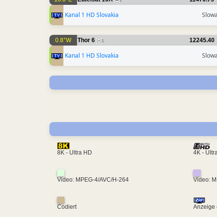
1
Kanal 1 HD Slovakia
Slowa
0.8°W
Thor 6
12245.40
1
Kanal 1 HD Slovakia
Slowa
4K - Ult
8K - Ultra HD
Video: MPEG-4/AVC/H-264
Video: 
Codiert
Anzeige 