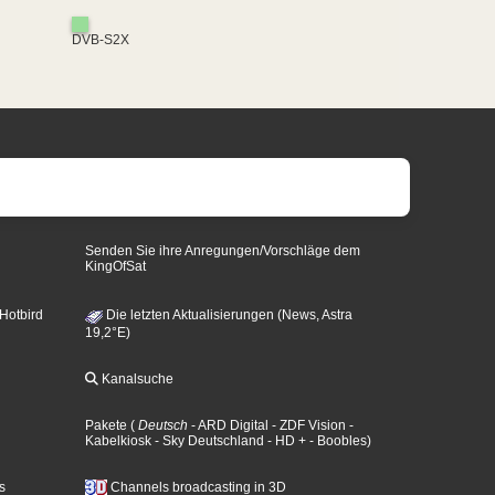
DVB-S2X
Senden Sie ihre Anregungen/Vorschläge dem
KingOfSat
 Hotbird
Die letzten Aktualisierungen (News, Astra
19,2°E)
Kanalsuche
Pakete
(
Deutsch
- ARD Digital
- ZDF Vision
-
Kabelkiosk
- Sky Deutschland
- HD +
- Boobles
)
s
Channels broadcasting in 3D