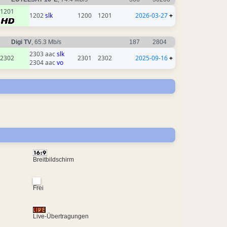
1201
1202
slk
1200
1201
2026-03-27
+
Digi TV
, 65.3 Mb/s
187
2804
2303 aac
slk
2302
2301
2302
2025-09-16
+
2304 aac
vo
Breitbildschirm
Frei
Live-Übertragungen