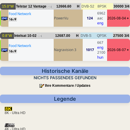
15.0°W
Telstar 12 Vantage
12666.60
H
DVB-S2
8PSK
30000
3/4
1
6962
Food Network
PowerVu
124
aac
2026-08-04
+
eng
0.8°W
Intelsat 10-02
12687.00
H
DVB-S
QPSK
27500
3/4
1
667
Food Network
eng
Nagravision 3
1017
2026-08-07
+
2100
hun
Historische Kanäle
NICHTS PASSENDES GEFUNDEN
Ihre Kommentare / Updates
Legende
8K - Ultra HD
4K - Ultra HD