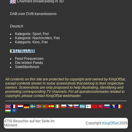
Channels broadcasting in 3D
DAB over DVB transmissions
Deutsch
Kategorie: Sport, Frei
Kategorie: Nachrichten, Frei
Kategorie: Kino, Frei
Feed Frequenzen
Die letzten Feeds
Satellitenforum
All contents on this site are protected by copyright and owned by KingOfSat,
except contents shown in some screenshots that belong to their respective
owners. Screenshots are only proposed to help illustrating, identifying and
promoting corresponding TV channels. For all questions/remarks related to
copyright, please contact KingOfSat webmaster.
4750 Besucher auf der Seite im
Copyright
KingOfSat
2026
Moment