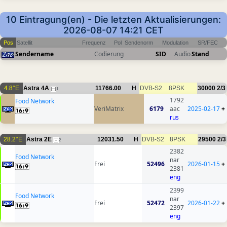
10 Eintragung(en) - Die letzten Aktualisierungen:
2026-08-07 14:21 CET
Pos
Satellit
Frequenz
Pol
Sendenorm
Modulation
SR/FEC
Sendername
Codierung
SID
Audio
Stand
4.8°E
Astra 4A
11766.00
H
DVB-S2
8PSK
30000
2/3
1
1792
Food Network
VeriMatrix
6179
aac
2025-02-17
+
rus
28.2°E
Astra 2E
12031.50
H
DVB-S2
8PSK
29500
2/3
2
2382
Food Network
nar
Frei
52496
2026-01-15
+
2381
eng
2399
Food Network
nar
Frei
52472
2026-01-22
+
2397
eng