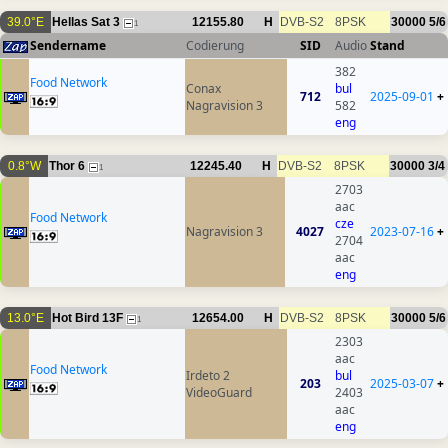
39.0°E
Hellas Sat 3
12155.80
H
DVB-S2
8PSK
30000
5/6
1
Sendername
Codierung
SID
Audio
Stand
382
Food Network
Conax
bul
712
2025-09-01
+
Nagravision 3
582
eng
0.8°W
Thor 6
12245.40
H
DVB-S2
8PSK
30000
3/4
1
2703
aac
Food Network
cze
Nagravision 3
4027
2023-07-16
+
2704
aac
eng
13.0°E
Hot Bird 13F
12654.00
H
DVB-S2
8PSK
30000
5/6
1
2303
aac
Food Network
Irdeto 2
bul
203
2025-03-07
+
VideoGuard
2403
aac
eng