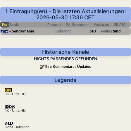
1 Eintragung(en) - Die letzten Aktualisierungen:
2026-05-30 17:36 CET
Pos
Satellit
Frequenz
Pol
Sendenorm
Modulation
SR/FEC
Sendername
Codierung
SID
Audio
Stand
Historische Kanäle
NICHTS PASSENDES GEFUNDEN
Ihre Kommentare / Updates
Legende
8K - Ultra HD
4K - Ultra HD
Hohe Definition