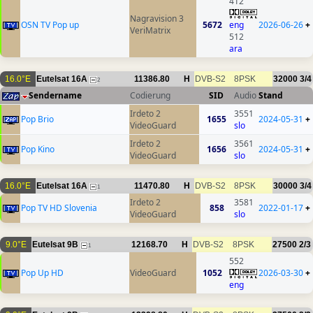
412
Nagravision 3
OSN TV Pop up
5672
eng
2026-06-26
+
VeriMatrix
512
ara
16.0°E
Eutelsat 16A
11386.80
H
DVB-S2
8PSK
32000
3/4
2
Sendername
Codierung
SID
Audio
Stand
Irdeto 2
3551
Pop Brio
1655
2024-05-31
+
VideoGuard
slo
Irdeto 2
3561
Pop Kino
1656
2024-05-31
+
VideoGuard
slo
16.0°E
Eutelsat 16A
11470.80
H
DVB-S2
8PSK
30000
3/4
1
Irdeto 2
3581
Pop TV HD Slovenia
858
2022-01-17
+
VideoGuard
slo
9.0°E
Eutelsat 9B
12168.70
H
DVB-S2
8PSK
27500
2/3
1
552
Pop Up HD
VideoGuard
1052
2026-03-30
+
eng