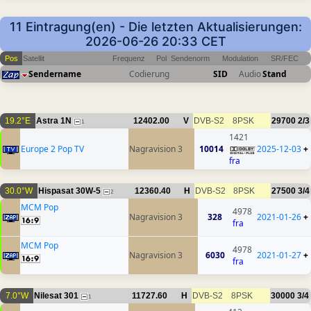
11 Eintragung(en) - Die letzten Aktualisierungen:
2026-06-26 20:33 CET
Pos
Satellit
Frequenz
Pol
Sendenorm
Modulation
SR/FEC
Sendername
Codierung
SID
Audio
Stand
19.2°E
Astra 1N
12402.00
V
DVB-S2
8PSK
29700
2/3
1
1421
Europe 2 Pop TV
Nagravision 3
10014
2025-12-03
+
fra
30.0°W
Hispasat 30W-5
12360.40
H
DVB-S2
8PSK
27500
3/4
2
MCM Pop
4978
Nagravision 3
328
2021-01-26
+
fra
MCM Pop
4978
Nagravision 3
6030
2021-01-27
+
fra
7.0°W
Nilesat 301
11727.60
H
DVB-S2
8PSK
30000
3/4
1