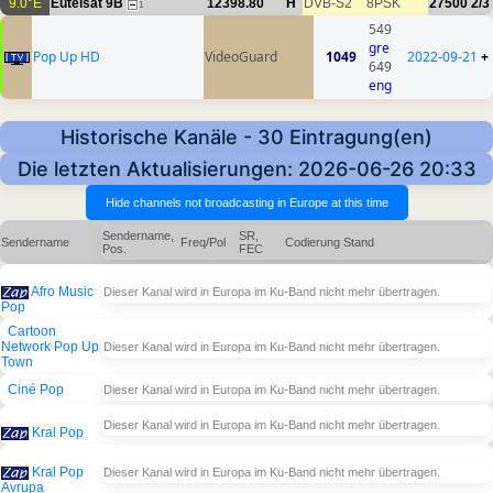
9.0°E
Eutelsat 9B
12398.80
H
DVB-S2
8PSK
27500
2/3
1
549
gre
Pop Up HD
VideoGuard
1049
2022-09-21
+
649
eng
Historische Kanäle - 30 Eintragung(en)
Die letzten Aktualisierungen: 2026-06-26 20:33
Sendername,
SR,
Sendername
Freq/Pol
Codierung
Stand
Pos.
FEC
Afro Music
Dieser Kanal wird in Europa im Ku-Band nicht mehr übertragen.
Pop
Cartoon
Network Pop Up
Dieser Kanal wird in Europa im Ku-Band nicht mehr übertragen.
Town
Ciné Pop
Dieser Kanal wird in Europa im Ku-Band nicht mehr übertragen.
Dieser Kanal wird in Europa im Ku-Band nicht mehr übertragen.
Kral Pop
Kral Pop
Dieser Kanal wird in Europa im Ku-Band nicht mehr übertragen.
Avrupa