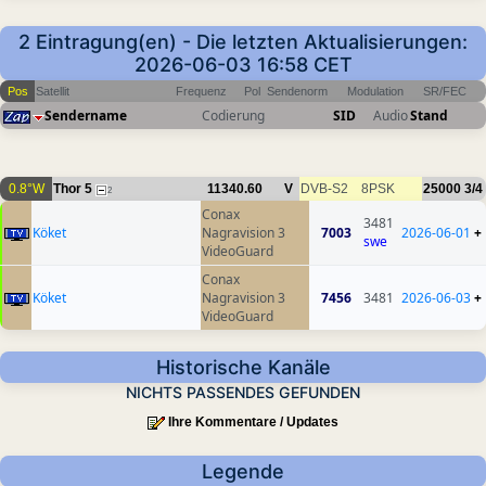
2 Eintragung(en) - Die letzten Aktualisierungen:
2026-06-03 16:58 CET
Pos
Satellit
Frequenz
Pol
Sendenorm
Modulation
SR/FEC
Sendername
Codierung
SID
Audio
Stand
0.8°W
Thor 5
11340.60
V
DVB-S2
8PSK
25000
3/4
2
Conax
3481
Köket
Nagravision 3
7003
2026-06-01
+
swe
VideoGuard
Conax
Köket
Nagravision 3
7456
3481
2026-06-03
+
VideoGuard
Historische Kanäle
NICHTS PASSENDES GEFUNDEN
Ihre Kommentare / Updates
Legende