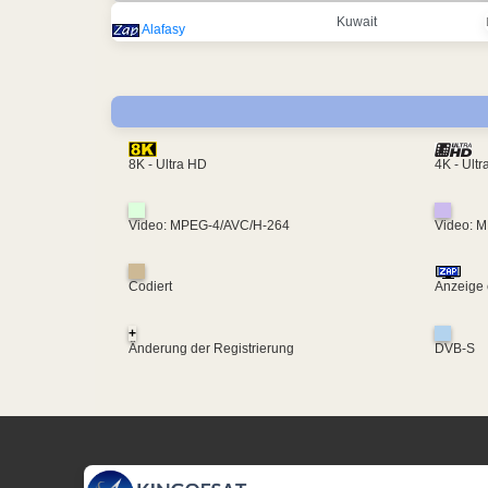
Kuwait
Alafasy
4K - Ult
8K - Ultra HD
Video: MPEG-4/AVC/H-264
Video: 
Codiert
Anzeige 
+
Änderung der Registrierung
DVB-S