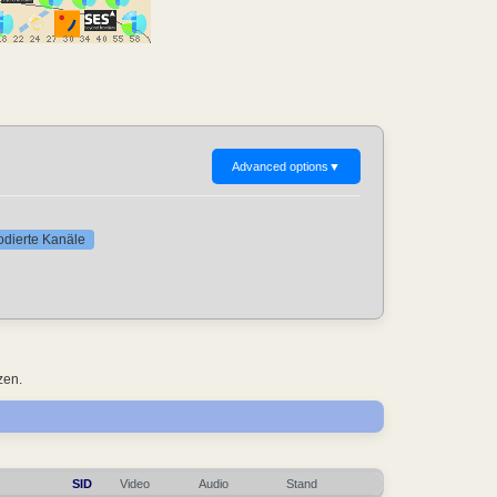
Advanced options
▼
codierte Kanäle
zen.
SID
Video
Audio
Stand