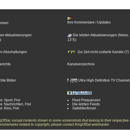
Ihre Kommentare / Updates
timmen
ten Aktualisierungen
Die letzten Aktualisierungen (News,
)
13°E)
zten Abschaltungen
Zur Zeit nicht codierte Kanäle (7)
erichte
Kanalverzeichnis
hte Bilder
Ultra High Definition TV Channel
e: Sport, Frei
Feed Frequenzen
e: Nachrichten, Frei
Die letzten Feeds
e: Kino, Frei
Satellitenforum
ngOfSat, except contents shown in some screenshots that belong to their respective 
ons/remarks related to copyright, please contact KingOfSat webmaster.