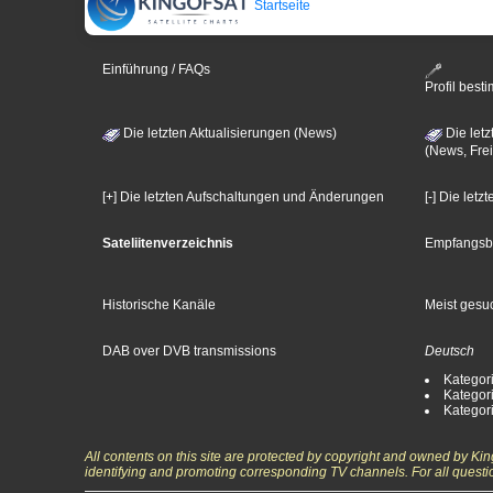
Startseite
Einführung / FAQs
Profil bes
Die letzten Aktualisierungen (News)
Die letz
(News, Frei
[+] Die letzten Aufschaltungen und Änderungen
[-] Die let
Sateliitenverzeichnis
Empfangsb
Historische Kanäle
Meist gesuc
DAB over DVB transmissions
Deutsch
Kategori
Kategori
Kategori
All contents on this site are protected by copyright and owned by Ki
identifying and promoting corresponding TV channels. For all questi