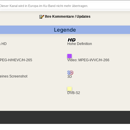
Dieser Kanal wird in Europa im Ku-Band nicht mehr übertragen.
Ihre Kommentare / Updates
Legende
ra HD
Hohe Definition
MPEG-H/HEVC/H-265
Video: MPEG-I/VVC/H-266
eines Screenshot
3D
DVB-S2