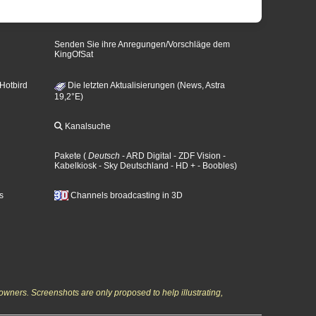
Senden Sie ihre Anregungen/Vorschläge dem
KingOfSat
 Hotbird
Die letzten Aktualisierungen (News, Astra
19,2°E)
Kanalsuche
Pakete
(
Deutsch
- ARD Digital
- ZDF Vision
-
Kabelkiosk
- Sky Deutschland
- HD +
- Boobles
)
s
Channels broadcasting in 3D
owners. Screenshots are only proposed to help illustrating,