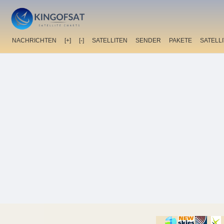
NACHRICHTEN
[+]
[-]
SATELLITEN
SENDER
PAKETE
SATELL