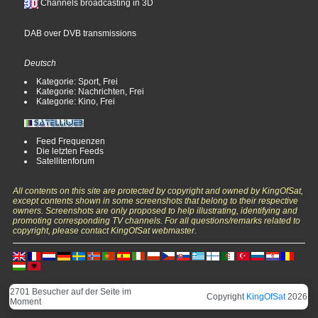
Channels broadcasting in 3D
DAB over DVB transmissions
Deutsch
Kategorie: Sport, Frei
Kategorie: Nachrichten, Frei
Kategorie: Kino, Frei
Feed Frequenzen
Die letzten Feeds
Satellitenforum
All contents on this site are protected by copyright and owned by KingOfSat,
except contents shown in some screenshots that belong to their respective
owners. Screenshots are only proposed to help illustrating, identifying and
promoting corresponding TV channels. For all questions/remarks related to
copyright, please contact KingOfSat webmaster.
2701 Besucher auf der Seite im
Copyright
KingOfSat
2026
Moment