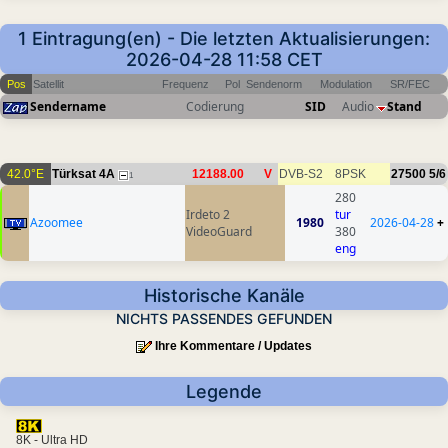
1 Eintragung(en) - Die letzten Aktualisierungen:
2026-04-28 11:58 CET
Pos
Satellit
Frequenz
Pol
Sendenorm
Modulation
SR/FEC
Sendername
Codierung
SID
Audio
Stand
42.0°E
Türksat 4A
12188.00
V
DVB-S2
8PSK
27500
5/6
1
280
Irdeto 2
tur
Azoomee
1980
2026-04-28
+
VideoGuard
380
eng
Historische Kanäle
NICHTS PASSENDES GEFUNDEN
Ihre Kommentare / Updates
Legende
8K - Ultra HD