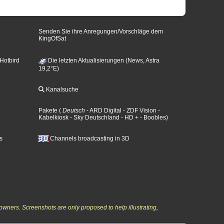
Senden Sie ihre Anregungen/Vorschläge dem
KingOfSat
 Hotbird
Die letzten Aktualisierungen (News, Astra
19,2°E)
Kanalsuche
Pakete
(
Deutsch
- ARD Digital
- ZDF Vision
-
Kabelkiosk
- Sky Deutschland
- HD +
- Boobles
)
s
Channels broadcasting in 3D
owners. Screenshots are only proposed to help illustrating,