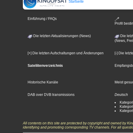
Startseite
Einführung / FAQs
Profil bes
Die letzten Aktualisierungen (News)
Die letz
(News, Frei
[+] Die letzten Aufschaltungen und Änderungen
[-] Die let
Sateliitenverzeichnis
Empfangsb
Historische Kanäle
Meist gesuc
DAB over DVB transmissions
Deutsch
Kategori
Kategori
Kategori
All contents on this site are protected by copyright and owned by Ki
identifying and promoting corresponding TV channels. For all questi