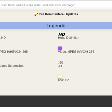
Dieser Kanal wird in Europa im Ku-Band nicht mehr übertragen.
Ihre Kommentare / Updates
Legende
ra HD
Hohe Definition
MPEG-H/HEVC/H-265
Video: MPEG-I/VVC/H-266
eines Screenshot
3D
DVB-S2