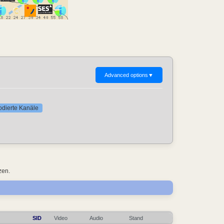
Advanced options
▼
codierte Kanäle
zen.
SID
Video
Audio
Stand