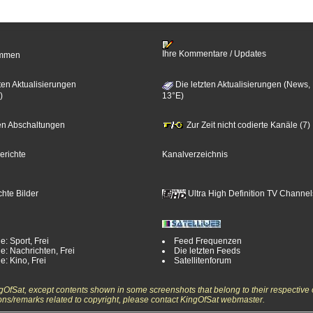
Ihre Kommentare / Updates
timmen
ten Aktualisierungen
Die letzten Aktualisierungen (News,
)
13°E)
zten Abschaltungen
Zur Zeit nicht codierte Kanäle (7)
erichte
Kanalverzeichnis
hte Bilder
Ultra High Definition TV Channel
e: Sport, Frei
Feed Frequenzen
e: Nachrichten, Frei
Die letzten Feeds
e: Kino, Frei
Satellitenforum
ngOfSat, except contents shown in some screenshots that belong to their respective 
ons/remarks related to copyright, please contact KingOfSat webmaster.