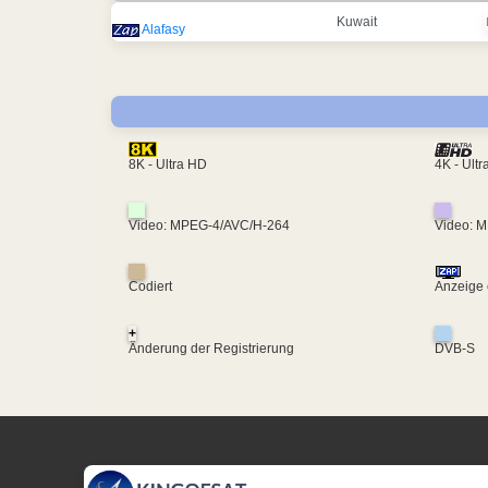
Kuwait
Alafasy
4K - Ult
8K - Ultra HD
Video: MPEG-4/AVC/H-264
Video: 
Codiert
Anzeige 
+
Änderung der Registrierung
DVB-S