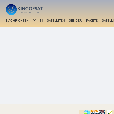
NACHRICHTEN
[+]
[-]
SATELLITEN
SENDER
PAKETE
SATELL