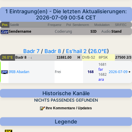
1 Eintragung(en) - Die letzten Aktualisierungen:
2026-07-09 00:54 CET
Pos
Satellit
Frequenz
Pol
Sendenorm
Modulation
SR/FEC
Sendername
Codierung
SID
Audio
Stand
Badr 7
/
Badr 8
/
Es'hail 2
(
26.0°E
)
26.0°E
Badr 8
11881.00
H
DVB-S2
8PSK
27500
2/3
1
1681
far
IRIB Abadan
Frei
168
2026-07-09
+
1682
ara
Historische Kanäle
NICHTS PASSENDES GEFUNDEN
Ihre Kommentare / Updates
Legende