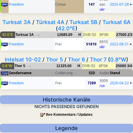
Freedom
Conax
147
aac
2025-07-28
+
ukr
Turksat 3A
/
Türksat 4A
/
Turksat 5B
/
Turksat 6A
(
42.0°E
)
42.0°E
Turksat 3A
12685.00
H
DVB-S2
8PSK
27500
2/3
1
6910
Freedom
Frei
51810
2022-08-31
+
ukr
Intelsat 10-02
/
Thor 5
/
Thor 6
/
Thor 7
(
0.8°W
)
0.8°W
Thor 5
11325.00
H
DVB-S2
8PSK
25000
3/4
1
Sendername
Codierung
SID
Audio
Stand
3009
Freedom
Frei
7289
2026-04-22
+
rus
Historische Kanäle
NICHTS PASSENDES GEFUNDEN
Ihre Kommentare / Updates
Legende