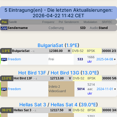
5 Eintragung(en) - Die letzten Aktualisierungen:
2026-04-22 11:42 CET
Pos
Satellit
Frequenz
Pol
Sendenorm
Modulation
SR/FEC
Sendername
Codierung
SID
Audio
Stand
BulgariaSat
(
1.9°E
)
1.9°E
BulgariaSat
12380.00
H
DVB-S2
8PSK
30000
2/3
1
1666
Freedom
Frei
533
2025-04-08
+
ukr
Hot Bird 13F
/
Hot Bird 13G
(
13.0°E
)
13.0°E
Hot Bird 13F
12713.00
V
DVB-S2
8PSK
30000
5/6
1
5214
Irdeto 2
Freedom
5014
aac
2024-11-01
+
VideoGuard
ukr
Hellas Sat 3
/
Hellas Sat 4
(
39.0°E
)
39.0°E
Hellas Sat 3
12117.50
H
DVB-S2
8PSK
30000
3/4
1
5702