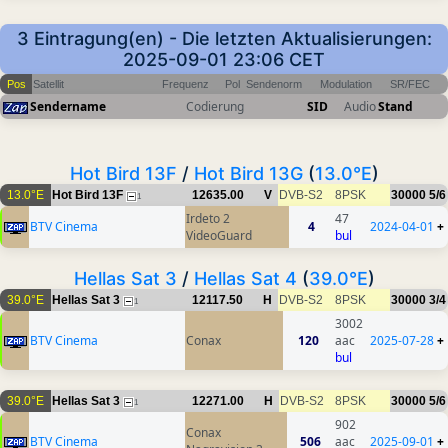
3 Eintragung(en) - Die letzten Aktualisierungen:
2025-09-01 23:06 CET
Pos
Satellit
Frequenz
Pol
Sendenorm
Modulation
SR/FEC
Sendername
Codierung
SID
Audio
Stand
Hot Bird 13F
/
Hot Bird 13G
(
13.0°E
)
13.0°E
Hot Bird 13F
12635.00
V
DVB-S2
8PSK
30000
5/6
1
Irdeto 2
47
BTV Cinema
4
2024-04-01
+
VideoGuard
bul
Hellas Sat 3
/
Hellas Sat 4
(
39.0°E
)
39.0°E
Hellas Sat 3
12117.50
H
DVB-S2
8PSK
30000
3/4
1
3002
BTV Cinema
Conax
120
aac
2025-07-28
+
bul
39.0°E
Hellas Sat 3
12271.00
H
DVB-S2
8PSK
30000
5/6
1
902
Conax
BTV Cinema
506
aac
2025-09-01
+