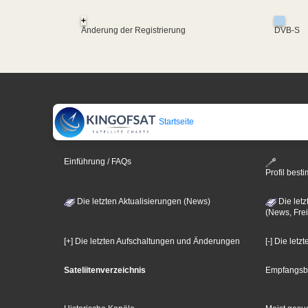
+
Änderung der Registrierung
DVB-S
Startseite
Einführung / FAQs
Profil bes
Die letzten Aktualisierungen (News)
Die letz
(News, Frei
[+] Die letzten Aufschaltungen und Änderungen
[-] Die let
Sateliitenverzeichnis
Empfangsb