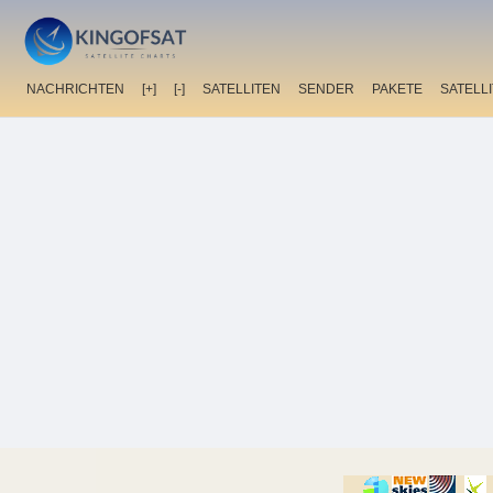
NACHRICHTEN
[+]
[-]
SATELLITEN
SENDER
PAKETE
SATELL