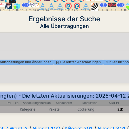
Ergebnisse der Suche
Alle Übertragungen
en Aufschaltungen und Änderungen
[-] Die letzten Abschaltungen
Zur Zeit nicht 
ung(en) - Die letzten Aktualisierungen: 2025-04-12
Pol
Txp
Abdeckungsbereich
Sendenorm
Modulation
SR/FEC
Kategorie
Pakete
Codierung
SID
at 7 West A
/
Nilesat 102
/
Nilesat 201
/
Nilesat 301
(