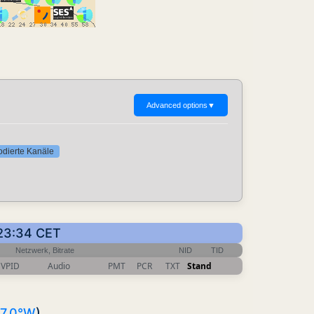
Advanced options
▼
codierte Kanäle
 23:34 CET
Netzwerk, Bitrate
NID
TID
VPID
Audio
PMT
PCR
TXT
Stand
7.0°W
)