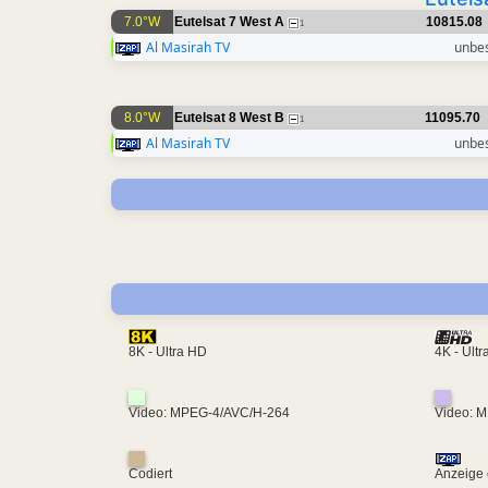
7.0°W
Eutelsat 7 West A
10815.08
1
Al Masirah TV
unbe
8.0°W
Eutelsat 8 West B
11095.70
1
Al Masirah TV
unbe
4K - Ult
8K - Ultra HD
Video: MPEG-4/AVC/H-264
Video: 
Codiert
Anzeige 