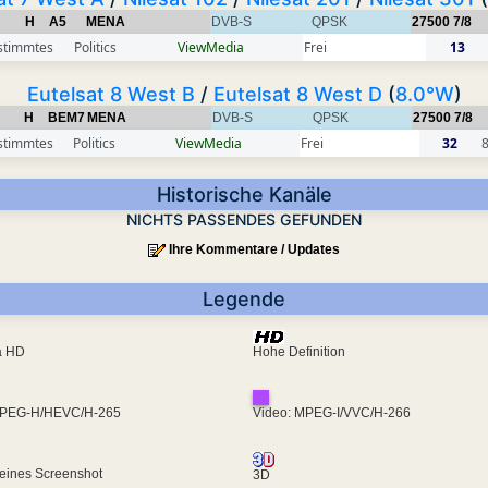
H
A5
MENA
DVB-S
QPSK
27500
7/8
stimmtes
Politics
ViewMedia
Frei
13
Eutelsat 8 West B
/
Eutelsat 8 West D
(
8.0°W
)
H
BEM7
MENA
DVB-S
QPSK
27500
7/8
stimmtes
Politics
ViewMedia
Frei
32
Historische Kanäle
NICHTS PASSENDES GEFUNDEN
Ihre Kommentare / Updates
Legende
ra HD
Hohe Definition
MPEG-H/HEVC/H-265
Video: MPEG-I/VVC/H-266
eines Screenshot
3D