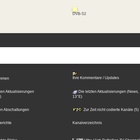
DVB-S2
Ihre Kommentare / Updates
timmen
ten Aktualisierungen
Die letzten Aktualisierungen (News,
)
13°E)
zten Abschaltungen
Zur Zeit nicht codierte Kanäle (5)
erichte
Kanalverzeichnis