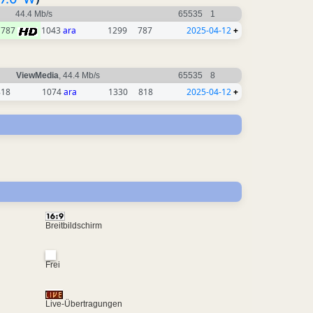
44.4 Mb/s
65535
1
787
1043
ara
1299
787
2025-04-12
+
ViewMedia
, 44.4 Mb/s
65535
8
818
1074
ara
1330
818
2025-04-12
+
Breitbildschirm
Frei
Live-Übertragungen