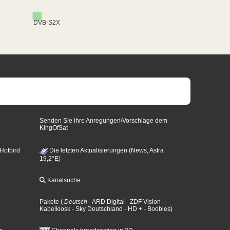
DVB-S2X
Senden Sie ihre Anregungen/Vorschläge dem
KingOfSat
 Hotbird
Die letzten Aktualisierungen (News, Astra
19,2°E)
Kanalsuche
Pakete
(
Deutsch
- ARD Digital
- ZDF Vision
-
Kabelkiosk
- Sky Deutschland
- HD +
- Boobles
)