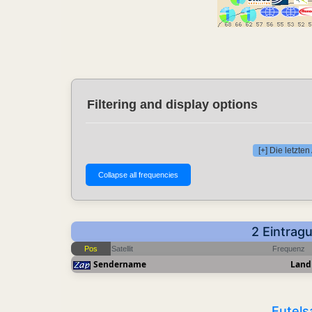
Filtering and display options
[+] Die letzt
2 Eintrag
Pos
Satellit
Frequenz
Sendername
Land
Eutels