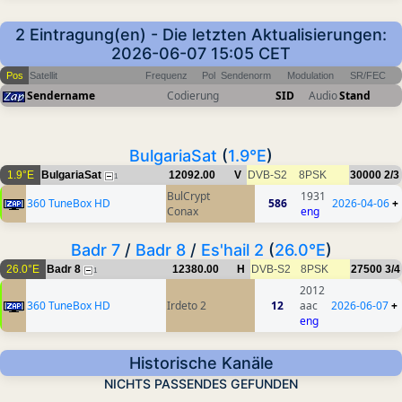
2 Eintragung(en) - Die letzten Aktualisierungen:
2026-06-07 15:05 CET
Pos
Satellit
Frequenz
Pol
Sendenorm
Modulation
SR/FEC
Sendername
Codierung
SID
Audio
Stand
BulgariaSat
(
1.9°E
)
1.9°E
BulgariaSat
12092.00
V
DVB-S2
8PSK
30000
2/3
1
BulCrypt
1931
360 TuneBox HD
586
2026-04-06
+
Conax
eng
Badr 7
/
Badr 8
/
Es'hail 2
(
26.0°E
)
26.0°E
Badr 8
12380.00
H
DVB-S2
8PSK
27500
3/4
1
2012
360 TuneBox HD
Irdeto 2
12
aac
2026-06-07
+
eng
Historische Kanäle
NICHTS PASSENDES GEFUNDEN