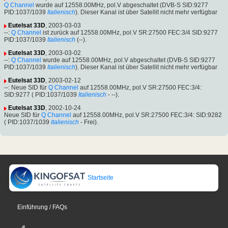
Q Channel
wurde auf 12558.00MHz, pol.V abgeschaltet (DVB-S SID:9277
PID:1037/1039
Italienisch
). Dieser Kanal ist über Satellit nicht mehr verfügbar
Eutelsat 33D
, 2003-03-03
--:
Q Channel
ist zurück auf 12558.00MHz, pol.V SR:27500 FEC:3/4 SID:9277
PID:1037/1039
Italienisch
(--).
Eutelsat 33D
, 2003-03-02
--:
Q Channel
wurde auf 12558.00MHz, pol.V abgeschaltet (DVB-S SID:9277
PID:1037/1039
Italienisch
). Dieser Kanal ist über Satellit nicht mehr verfügbar
Eutelsat 33D
, 2003-02-12
--: Neue SID für
Q Channel
auf 12558.00MHz, pol.V SR:27500 FEC:3/4:
SID:9277 ( PID:1037/1039
Italienisch
- --).
Eutelsat 33D
, 2002-10-24
Neue SID für
Q Channel
auf 12558.00MHz, pol.V SR:27500 FEC:3/4: SID:9282
( PID:1037/1039
Italienisch
- Frei).
Startseite
Einführung / FAQs