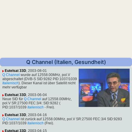
Q Channel (Italien, Gesundheit)
Eutelsat 33D
, 2003-08-01
Q Channel
wurde auf 12558.00MHz, pol.V
abgeschaltet (DVB-S SID:9282 PID:1037/1039
Italienisch
). Dieser Kanal ist über Satellit nicht
mehr verfügbar
Eutelsat 33D
, 2003-06-04
Neue SID für
Q Channel
auf 12558.00MHz,
pol.V SR:27500 FEC:3/4: SID:9282 (
PID:1037/1039
Italienisch
- Frei).
Eutelsat 33D
, 2003-04-16
Q Channel
ist zurück auf 12558.00MHz, pol.V SR:27500 FEC:3/4 SID:9283
PID:1037/1039
Italienisch
(Frei).
Eutelsat 33D
, 2003-04-15