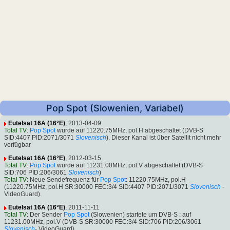
Pop Spot (Slowenien, Variabel)
Eutelsat 16A (16°E)
, 2013-04-09
Total TV
:
Pop Spot
wurde auf 11220.75MHz, pol.H abgeschaltet (DVB-S
SID:4407 PID:2071/3071
Slovenisch
). Dieser Kanal ist über Satellit nicht mehr
verfügbar
Eutelsat 16A (16°E)
, 2012-03-15
Total TV
:
Pop Spot
wurde auf 11231.00MHz, pol.V abgeschaltet (DVB-S
SID:706 PID:206/3061
Slovenisch
)
Total TV
: Neue Sendefrequenz für
Pop Spot
: 11220.75MHz, pol.H
(11220.75MHz, pol.H SR:30000 FEC:3/4 SID:4407 PID:2071/3071
Slovenisch
-
VideoGuard).
Eutelsat 16A (16°E)
, 2011-11-11
Total TV
: Der Sender
Pop Spot
(Slowenien) startete um DVB-S : auf
11231.00MHz, pol.V (DVB-S SR:30000 FEC:3/4 SID:706 PID:206/3061
Slovenisch
- VideoGuard).