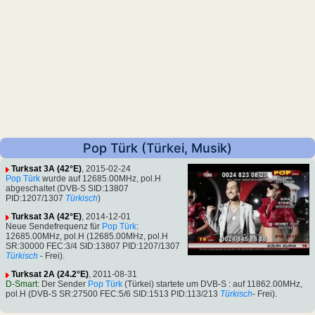
Pop Türk (Türkei, Musik)
Turksat 3A (42°E)
, 2015-02-24
Pop Türk
wurde auf 12685.00MHz, pol.H
abgeschaltet (DVB-S SID:13807
PID:1207/1307
Türkisch
)
Turksat 3A (42°E)
, 2014-12-01
Neue Sendefrequenz für
Pop Türk
:
12685.00MHz, pol.H (12685.00MHz, pol.H
SR:30000 FEC:3/4 SID:13807 PID:1207/1307
Türkisch
- Frei).
Turksat 2A (24.2°E)
, 2011-08-31
D-Smart
: Der Sender
Pop Türk
(Türkei) startete um DVB-S : auf 11862.00MHz,
pol.H (DVB-S SR:27500 FEC:5/6 SID:1513 PID:113/213
Türkisch
- Frei).