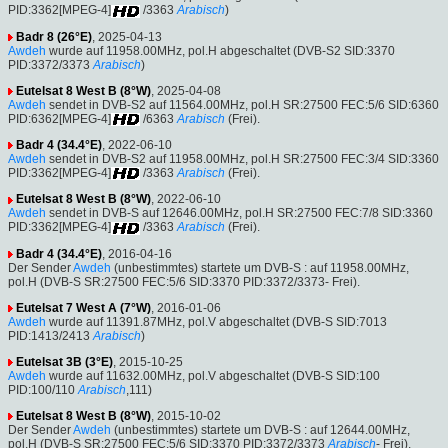
PID:3362[MPEG-4]
/3363
Arabisch
)
Badr 8 (26°E)
, 2025-04-13
Awdeh
wurde auf 11958.00MHz, pol.H abgeschaltet (DVB-S2 SID:3370
PID:3372/3373
Arabisch
)
Eutelsat 8 West B (8°W)
, 2025-04-08
Awdeh
sendet in DVB-S2 auf 11564.00MHz, pol.H SR:27500 FEC:5/6 SID:6360
PID:6362[MPEG-4]
/6363
Arabisch
(Frei).
Badr 4 (34.4°E)
, 2022-06-10
Awdeh
sendet in DVB-S2 auf 11958.00MHz, pol.H SR:27500 FEC:3/4 SID:3360
PID:3362[MPEG-4]
/3363
Arabisch
(Frei).
Eutelsat 8 West B (8°W)
, 2022-06-10
Awdeh
sendet in DVB-S auf 12646.00MHz, pol.H SR:27500 FEC:7/8 SID:3360
PID:3362[MPEG-4]
/3363
Arabisch
(Frei).
Badr 4 (34.4°E)
, 2016-04-16
Der Sender
Awdeh
(unbestimmtes) startete um DVB-S : auf 11958.00MHz,
pol.H (DVB-S SR:27500 FEC:5/6 SID:3370 PID:3372/3373- Frei).
Eutelsat 7 West A (7°W)
, 2016-01-06
Awdeh
wurde auf 11391.87MHz, pol.V abgeschaltet (DVB-S SID:7013
PID:1413/2413
Arabisch
)
Eutelsat 3B (3°E)
, 2015-10-25
Awdeh
wurde auf 11632.00MHz, pol.V abgeschaltet (DVB-S SID:100
PID:100/110
Arabisch
,111)
Eutelsat 8 West B (8°W)
, 2015-10-02
Der Sender
Awdeh
(unbestimmtes) startete um DVB-S : auf 12644.00MHz,
pol.H (DVB-S SR:27500 FEC:5/6 SID:3370 PID:3372/3373
Arabisch
- Frei).