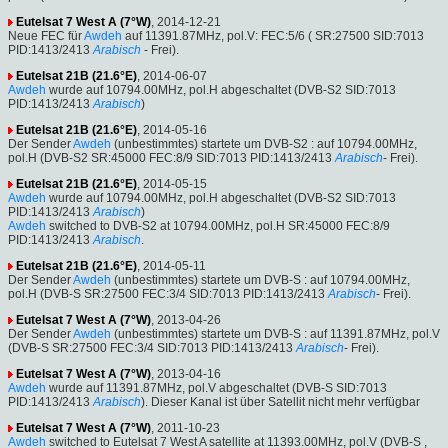
Eutelsat 7 West A (7°W)
, 2014-12-21
Neue FEC für
Awdeh
auf 11391.87MHz, pol.V: FEC:5/6 ( SR:27500 SID:7013
PID:1413/2413
Arabisch
- Frei).
Eutelsat 21B (21.6°E)
, 2014-06-07
Awdeh
wurde auf 10794.00MHz, pol.H abgeschaltet (DVB-S2 SID:7013
PID:1413/2413
Arabisch
)
Eutelsat 21B (21.6°E)
, 2014-05-16
Der Sender
Awdeh
(unbestimmtes) startete um DVB-S2 : auf 10794.00MHz,
pol.H (DVB-S2 SR:45000 FEC:8/9 SID:7013 PID:1413/2413
Arabisch
- Frei).
Eutelsat 21B (21.6°E)
, 2014-05-15
Awdeh
wurde auf 10794.00MHz, pol.H abgeschaltet (DVB-S2 SID:7013
PID:1413/2413
Arabisch
)
Awdeh
switched to DVB-S2 at 10794.00MHz, pol.H SR:45000 FEC:8/9
PID:1413/2413
Arabisch
.
Eutelsat 21B (21.6°E)
, 2014-05-11
Der Sender
Awdeh
(unbestimmtes) startete um DVB-S : auf 10794.00MHz,
pol.H (DVB-S SR:27500 FEC:3/4 SID:7013 PID:1413/2413
Arabisch
- Frei).
Eutelsat 7 West A (7°W)
, 2013-04-26
Der Sender
Awdeh
(unbestimmtes) startete um DVB-S : auf 11391.87MHz, pol.V
(DVB-S SR:27500 FEC:3/4 SID:7013 PID:1413/2413
Arabisch
- Frei).
Eutelsat 7 West A (7°W)
, 2013-04-16
Awdeh
wurde auf 11391.87MHz, pol.V abgeschaltet (DVB-S SID:7013
PID:1413/2413
Arabisch
). Dieser Kanal ist über Satellit nicht mehr verfügbar
Eutelsat 7 West A (7°W)
, 2011-10-23
Awdeh
switched to Eutelsat 7 West A satellite at 11393.00MHz, pol.V (DVB-S ,