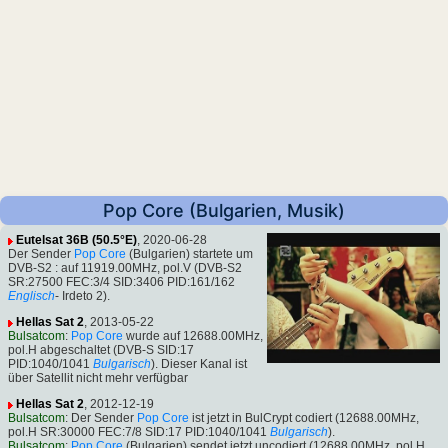
Pop Core (Bulgarien, Musik)
Eutelsat 36B (50.5°E)
, 2020-06-28
Der Sender
Pop Core
(Bulgarien) startete um
DVB-S2 : auf 11919.00MHz, pol.V (DVB-S2
SR:27500 FEC:3/4 SID:3406 PID:161/162
Englisch
- Irdeto 2).
Hellas Sat 2
, 2013-05-22
Bulsatcom
:
Pop Core
wurde auf 12688.00MHz,
pol.H abgeschaltet (DVB-S SID:17
PID:1040/1041
Bulgarisch
). Dieser Kanal ist
über Satellit nicht mehr verfügbar
Hellas Sat 2
, 2012-12-19
Bulsatcom
: Der Sender
Pop Core
ist jetzt in BulCrypt codiert (12688.00MHz,
pol.H SR:30000 FEC:7/8 SID:17 PID:1040/1041
Bulgarisch
).
Bulsatcom
:
Pop Core
(Bulgarien) sendet jetzt uncodiert (12688.00MHz, pol.H