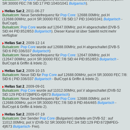
SR:30000 FEC:7/8 SID:17 PID:1040/1041
Bulgarisch
).
Hellas Sat 2
, 2011-06-27
Bulsatcom
: Neue Sendefrequenz für
Pop Core
: 12688.00MHz, pol.H
(12688.00MHz, pol.H SR:30000 FEC:7/8 SID:17 PID:1040/1041
Bulgarisch
-
BulCrypt).
Bulsatcom
:
Pop Core
wurde auf 12647.00MHz, pol.H abgeschaltet (DVB-S
SID:44 PID:852/853
Bulgarisch
). Dieser Kanal ist über Satellit nicht mehr
verfügbar
Hellas Sat 2
, 2009-12-14
Bulsatcom
:
Pop Core
wurde auf 12688.00MHz, pol.H abgeschaltet (DVB-S
SID:6 PID:336/337
Bulgarisch
)
Bulsatcom
: Neue Sendefrequenz für
Pop Core
: 12647.00MHz, pol.H
(12647.00MHz, pol.H SR:30000 FEC:7/8 SID:44 PID:852/853
Bulgarisch
-
BulCrypt & Griffin & Irdeto 2).
Hellas Sat 2
, 2009-10-15
Bulsatcom
: Neue SID für
Pop Core
auf 12688.00MHz, pol.H SR:30000 FEC:7/8:
SID:6 ( PID:336/337
Bulgarisch
- BulCrypt & Griffin & Irdeto 2).
Hellas Sat 2
, 2009-09-01
Bulsatcom
:
Pop Core
wurde auf 11012.00MHz, pol.V abgeschaltet (DVB-S2
SID:129 PID:672[MPEG-4]/673
Bulgarisch
)
Bulsatcom
: Neue Sendefrequenz für
Pop Core
: 12688.00MHz, pol.H
(12688.00MHz, pol.H SR:30000 FEC:7/8 SID:8 PID:464/465
Bulgarisch
-
BulCrypt & Griffin & Irdeto 2).
Hellas Sat 2
, 2009-07-19
Bulsatcom
: Der Sender
Pop Core
(Bulgarien) startete um DVB-S2 : auf
11012.00MHz, pol.V (DVB-S2 SR:30000 FEC:3/4 SID:129 PID:672[MPEG-
4]/673
Bulgarisch
- Frei).