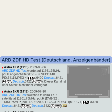
ARD ZDF HD Test (Deutschland, Anzeigenbänder)
Astra 1KR (19°E)
, 2009-08-06
ARD ZDF HD Test
wurde auf 11361.75MHz,
pol.H abgeschaltet (DVB-S2 SID:11140
PID:6411[MPEG-4]
/6420
Deutsch
,6421
Deutsch
,6422
). Dieser Kanal ist
über Satellit nicht mehr verfügbar
Astra 1KR (19°E)
, 2009-07-30
ARD ZDF HD Test
switched to Astra 1KR
satellite at 11361.75MHz, pol.H (DVB-S2 ,
11361.75MHz, pol.H SR:22000 FEC:2/3 PID:6411[MPEG-4]
/6420
Deutsch
,6421
Deutsch
,6422
).