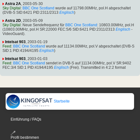
Astra 2A
, 2003-05-30
Sky Digital
:
BBC One Scotland
wurde auf 11798.00MHz, pol.H abgeschaltet
(DVB-S SID:6421 PID:2311/2313
Englisch
)
Astra 2D
, 2003-05-09
Sky Digital
: Neue Sendefrequenz für
BBC One Scotland
: 10803.00MHz, pol.H
(10803.00MHz, pol.H SR:22000 FEC:5/6 SID:6421 PID:2311/2313
Englisch
-
VideoGuard).
Intelsat 903
, 2003-01-19
Feed
:
BBC One Scotland
wurde auf 11134.00MHz, pol.V abgeschaltet (DVB-S
SID:1 PID:4194/4195
Englisch
)
Intelsat 903
, 2003-01-03
Feed
:
BBC One Scotland
sendet in DVB-S auf 11134.00MHz, pol.V SR:9402
FEC:3/4 SID:1 PID:4194/4195
Englisch
(Frei). Transmitted in 4:2:2 format
Startseite
Einführung / FAQs
Profil bestimmen