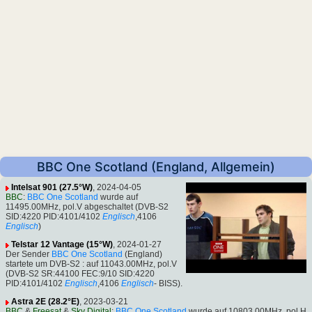
BBC One Scotland (England, Allgemein)
Intelsat 901 (27.5°W)
, 2024-04-05
BBC
:
BBC One Scotland
wurde auf
11495.00MHz, pol.V abgeschaltet (DVB-S2
SID:4220 PID:4101/4102
Englisch
,4106
Englisch
)
Telstar 12 Vantage (15°W)
, 2024-01-27
Der Sender
BBC One Scotland
(England)
startete um DVB-S2 : auf 11043.00MHz, pol.V
(DVB-S2 SR:44100 FEC:9/10 SID:4220
PID:4101/4102
Englisch
,4106
Englisch
- BISS).
Astra 2E (28.2°E)
, 2023-03-21
BBC
&
Freesat
&
Sky Digital
:
BBC One Scotland
wurde auf 10803.00MHz, pol.H