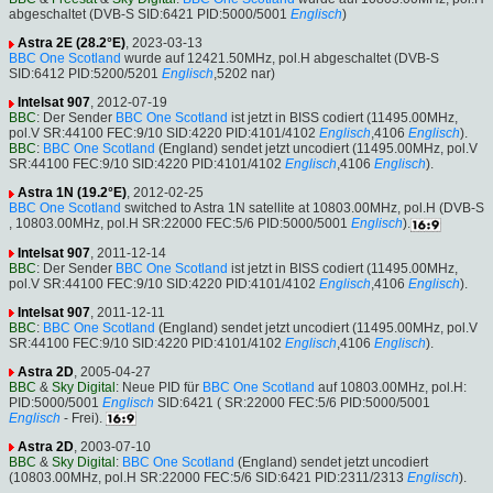
abgeschaltet (DVB-S SID:6421 PID:5000/5001
Englisch
)
Astra 2E (28.2°E)
, 2023-03-13
BBC One Scotland
wurde auf 12421.50MHz, pol.H abgeschaltet (DVB-S
SID:6412 PID:5200/5201
Englisch
,5202 nar)
Intelsat 907
, 2012-07-19
BBC
: Der Sender
BBC One Scotland
ist jetzt in BISS codiert (11495.00MHz,
pol.V SR:44100 FEC:9/10 SID:4220 PID:4101/4102
Englisch
,4106
Englisch
).
BBC
:
BBC One Scotland
(England) sendet jetzt uncodiert (11495.00MHz, pol.V
SR:44100 FEC:9/10 SID:4220 PID:4101/4102
Englisch
,4106
Englisch
).
Astra 1N (19.2°E)
, 2012-02-25
BBC One Scotland
switched to Astra 1N satellite at 10803.00MHz, pol.H (DVB-S
, 10803.00MHz, pol.H SR:22000 FEC:5/6 PID:5000/5001
Englisch
).
Intelsat 907
, 2011-12-14
BBC
: Der Sender
BBC One Scotland
ist jetzt in BISS codiert (11495.00MHz,
pol.V SR:44100 FEC:9/10 SID:4220 PID:4101/4102
Englisch
,4106
Englisch
).
Intelsat 907
, 2011-12-11
BBC
:
BBC One Scotland
(England) sendet jetzt uncodiert (11495.00MHz, pol.V
SR:44100 FEC:9/10 SID:4220 PID:4101/4102
Englisch
,4106
Englisch
).
Astra 2D
, 2005-04-27
BBC
&
Sky Digital
: Neue PID für
BBC One Scotland
auf 10803.00MHz, pol.H:
PID:5000/5001
Englisch
SID:6421 ( SR:22000 FEC:5/6 PID:5000/5001
Englisch
- Frei).
Astra 2D
, 2003-07-10
BBC
&
Sky Digital
:
BBC One Scotland
(England) sendet jetzt uncodiert
(10803.00MHz, pol.H SR:22000 FEC:5/6 SID:6421 PID:2311/2313
Englisch
).