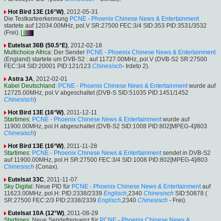
Hot Bird 13E (16°W)
, 2012-05-31
Die Testkarteerkennung
PCNE - Phoenix Chinese News & Entertainment
startete auf 12034.00MHz, pol.V SR:27500 FEC:3/4 SID:353 PID:3531/3532
(Frei).
Eutelsat 36B (50.5°E)
, 2012-02-18
Multichoice Africa
: Der Sender
PCNE - Phoenix Chinese News & Entertainment
(England) startete um DVB-S2 : auf 11727.00MHz, pol.V (DVB-S2 SR:27500
FEC:3/4 SID:20001 PID:121/123
Chinesisch
- Irdeto 2).
Astra 3A
, 2012-02-01
Kabel Deutschland
:
PCNE - Phoenix Chinese News & Entertainment
wurde auf
12725.00MHz, pol.V abgeschaltet (DVB-S SID:51035 PID:1451/1452
Chinesisch
)
Hot Bird 13E (16°W)
, 2011-12-11
Startimes
:
PCNE - Phoenix Chinese News & Entertainment
wurde auf
11900.00MHz, pol.H abgeschaltet (DVB-S2 SID:1008 PID:802[MPEG-4]/803
Chinesisch
)
Hot Bird 13E (16°W)
, 2011-11-28
Startimes
:
PCNE - Phoenix Chinese News & Entertainment
sendet in DVB-S2
auf 11900.00MHz, pol.H SR:27500 FEC:3/4 SID:1008 PID:802[MPEG-4]/803
Chinesisch
(Conax).
Eutelsat 33C
, 2011-11-07
Sky Digital
: Neue PID für
PCNE - Phoenix Chinese News & Entertainment
auf
11623.00MHz, pol.H: PID:2338/2339
Englisch
,2340
Chinesisch
SID:50878 (
SR:27500 FEC:2/3 PID:2338/2339
Englisch
,2340
Chinesisch
- Frei).
Eutelsat 10A (12°W)
, 2011-08-29
Startimes
: Neue Sendefrequenz für
PCNE - Phoenix Chinese News &