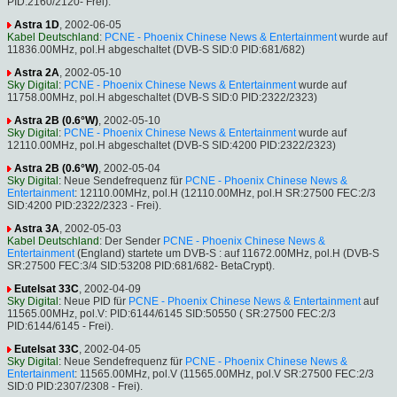
PID:2160/2120- Frei).
Astra 1D
, 2002-06-05
Kabel Deutschland
:
PCNE - Phoenix Chinese News & Entertainment
wurde auf
11836.00MHz, pol.H abgeschaltet (DVB-S SID:0 PID:681/682)
Astra 2A
, 2002-05-10
Sky Digital
:
PCNE - Phoenix Chinese News & Entertainment
wurde auf
11758.00MHz, pol.H abgeschaltet (DVB-S SID:0 PID:2322/2323)
Astra 2B (0.6°W)
, 2002-05-10
Sky Digital
:
PCNE - Phoenix Chinese News & Entertainment
wurde auf
12110.00MHz, pol.H abgeschaltet (DVB-S SID:4200 PID:2322/2323)
Astra 2B (0.6°W)
, 2002-05-04
Sky Digital
: Neue Sendefrequenz für
PCNE - Phoenix Chinese News &
Entertainment
: 12110.00MHz, pol.H (12110.00MHz, pol.H SR:27500 FEC:2/3
SID:4200 PID:2322/2323 - Frei).
Astra 3A
, 2002-05-03
Kabel Deutschland
: Der Sender
PCNE - Phoenix Chinese News &
Entertainment
(England) startete um DVB-S : auf 11672.00MHz, pol.H (DVB-S
SR:27500 FEC:3/4 SID:53208 PID:681/682- BetaCrypt).
Eutelsat 33C
, 2002-04-09
Sky Digital
: Neue PID für
PCNE - Phoenix Chinese News & Entertainment
auf
11565.00MHz, pol.V: PID:6144/6145 SID:50550 ( SR:27500 FEC:2/3
PID:6144/6145 - Frei).
Eutelsat 33C
, 2002-04-05
Sky Digital
: Neue Sendefrequenz für
PCNE - Phoenix Chinese News &
Entertainment
: 11565.00MHz, pol.V (11565.00MHz, pol.V SR:27500 FEC:2/3
SID:0 PID:2307/2308 - Frei).