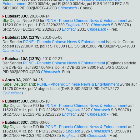
Entertainment
: 3950.00MHz, pol.R (3950.00MHz, pol.R SR:16210 FEC:5/6
SID:1008 PID:802[MPEG-4]/803
Chinesisch
- Conax).
Eutelsat 33C
, 2010-09-14
Sky Digital
: Neue PID für
PCNE - Phoenix Chinese News & Entertainment
auf
11623.00MHz, pol.H: PID:2329/2330
Englisch
,2331
Chinesisch
SID:50878 (
SR:27500 FEC:2/3 PID:2329/2330
Englisch
,2331
Chinesisch
- Frei).
Eutelsat 10A (12°W)
, 2010-05-06
Der Sender
PCNE - Phoenix Chinese News & Entertainment
ist jetzt in Conax
codiert (3927.00MHz, pol.R SR:8300 FEC:5/6 SID:1008 PID:802[MPEG-4]/803
Chinesisch
).
Eutelsat 10A (12°W)
, 2010-02-27
Der Sender
PCNE - Phoenix Chinese News & Entertainment
(England) startete
um DVB-S2 : auf 3927.00MHz, pol.R (DVB-S2 SR:8300 FEC:5/6 SID:1008
PID:802[MPEG-4]/803
Chinesisch
- Frei).
Astra 3A
, 2009-04-25
Kabel Deutschland
:
PCNE - Phoenix Chinese News & Entertainment
wurde auf
11475.00MHz, pol.V abgeschaltet (DVB-S SID:53313 PID:2471/2472
Chinesisch
)
Eutelsat 33C
, 2008-05-10
Sky Digital
: Neue PID für
PCNE - Phoenix Chinese News & Entertainment
auf
11623.00MHz, pol.H: PID:2325/2326
Englisch
,2327
Chinesisch
SID:50878 (
SR:27500 FEC:2/3 PID:2325/2326
Englisch
,2327
Chinesisch
- Frei).
Eutelsat 33C
, 2008-03-06
Sky Digital
: Neue PID für
PCNE - Phoenix Chinese News & Entertainment
auf
11623.00MHz, pol.H: PID:2324/2325
Englisch
,2326
Chinesisch
SID:50878 (
SR:27500 FEC:2/3 PID:2324/2325
Englisch
,2326
Chinesisch
- Frei).