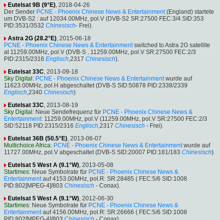
Eutelsat 9B (9°E)
, 2018-04-26
Der Sender
PCNE - Phoenix Chinese News & Entertainment
(England) startete
um DVB-S2 : auf 12034.00MHz, pol.V (DVB-S2 SR:27500 FEC:3/4 SID:353
PID:3531/3532
Chinesisch
- Frei).
Astra 2G (28.2°E)
, 2015-06-18
PCNE - Phoenix Chinese News & Entertainment
switched to Astra 2G satellite
at 11259.00MHz, pol.V (DVB-S , 11259.00MHz, pol.V SR:27500 FEC:2/3
PID:2315/2316
Englisch
,2317
Chinesisch
).
Eutelsat 33C
, 2013-09-18
Sky Digital
:
PCNE - Phoenix Chinese News & Entertainment
wurde auf
11623.00MHz, pol.H abgeschaltet (DVB-S SID:50878 PID:2338/2339
Englisch
,2340
Chinesisch
)
Eutelsat 33C
, 2013-08-19
Sky Digital
: Neue Sendefrequenz für
PCNE - Phoenix Chinese News &
Entertainment
: 11259.00MHz, pol.V (11259.00MHz, pol.V SR:27500 FEC:2/3
SID:52118 PID:2315/2316
Englisch
,2317
Chinesisch
- Frei).
Eutelsat 36B (50.5°E)
, 2013-06-07
Multichoice Africa
:
PCNE - Phoenix Chinese News & Entertainment
wurde auf
11727.00MHz, pol.V abgeschaltet (DVB-S SID:20007 PID:181/183
Chinesisch
)
Eutelsat 5 West A (9.1°W)
, 2013-05-08
Startimes
: Neue Symbolrate für
PCNE - Phoenix Chinese News &
Entertainment
auf 4153.00MHz, pol.R: SR:28485 ( FEC:5/6 SID:1008
PID:802[MPEG-4]/803
Chinesisch
- Conax).
Eutelsat 5 West A (9.1°W)
, 2012-06-30
Startimes
: Neue Symbolrate für
PCNE - Phoenix Chinese News &
Entertainment
auf 4156.00MHz, pol.R: SR:26666 ( FEC:5/6 SID:1008
PID:802[MPEG-4]/803
Chinesisch
- Conax).