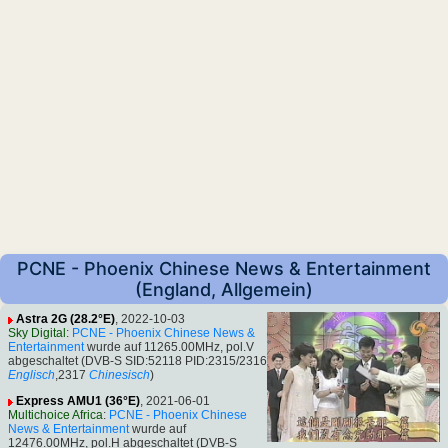
PCNE - Phoenix Chinese News & Entertainment
(England, Allgemein)
Astra 2G (28.2°E)
, 2022-10-03
Sky Digital
:
PCNE - Phoenix Chinese News &
Entertainment
wurde auf 11265.00MHz, pol.V
abgeschaltet (DVB-S SID:52118 PID:2315/2316
Englisch
,2317
Chinesisch
)
Express AMU1 (36°E)
, 2021-06-01
Multichoice Africa
:
PCNE - Phoenix Chinese
News & Entertainment
wurde auf
12476.00MHz, pol.H abgeschaltet (DVB-S