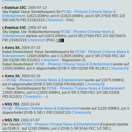
Eutelsat 33C
, 2005-07-12
Sky Digital
: Neue Sendefrequenz für
PCNE - Phoenix Chinese News &
Entertainment
: 11623.00MHz, pol.H (11623.00MHz, pol.H SR:27500 FEC:2/3
SID:50878 PID:2318/2319
Chinesisch
- Frei).
Eutelsat 33C
, 2005-07-04
Sky Digital
: Die Testkarteerkennung
PCNE - Phoenix Chinese News &
Entertainment
startete auf 11623.00MHz, pol.H SR:27500 FEC:2/3 SID:50878
PID:2318/2319
Chinesisch
(Frei).
Astra 3A
, 2004-07-15
Kabel Deutschland
: Neue Sendefrequenz für
PCNE - Phoenix Chinese News &
Entertainment
: 12605.00MHz, pol.V (12605.00MHz, pol.V SR:27500 FEC:3/4
SID:53208 PID:911/912
Chinesisch
- Nagravision 2).
Kabel Deutschland
:
PCNE - Phoenix Chinese News & Entertainment
wurde auf
12605.00MHz, pol.H abgeschaltet (DVB-S SID:53208 PID:911/912
Chinesisch
)
Astra 3A
, 2003-02-16
--:
PCNE - Phoenix Chinese News & Entertainment
wurde auf 11675.00MHz,
pol.H abgeschaltet (DVB-S SID:53208 PID:681/682
Chinesisch
)
--: Neue Sendefrequenz für
PCNE - Phoenix Chinese News & Entertainment
:
12605.00MHz, pol.H (12605.00MHz, pol.H SR:27500 FEC:3/4 SID:53208
PID:911/912
Chinesisch
- --).
NSS 703
, 2002-10-24
PCNE - Phoenix Chinese News & Entertainment
wurde auf 11165.00MHz, pol.V
abgeschaltet (DVB-S SID:1 PID:2160/2120
Chinesisch
)
NSS 703
, 2002-07-07
Der Sender
PCNE - Phoenix Chinese News & Entertainment
(England) startete
um DVB-S : auf 11165.00MHz, pol.V (DVB-S SR:9164 FEC:1/2 SID:1