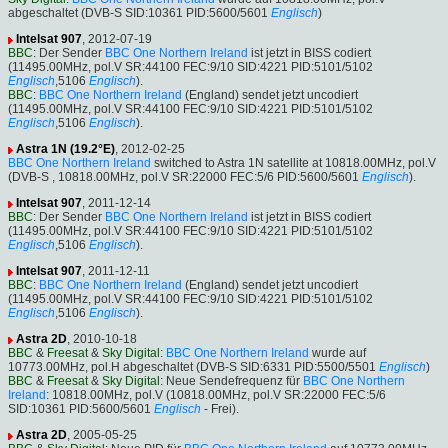
abgeschaltet (DVB-S SID:10361 PID:5600/5601
Englisch
)
Intelsat 907
, 2012-07-19
BBC
: Der Sender
BBC One Northern Ireland
ist jetzt in BISS codiert
(11495.00MHz, pol.V SR:44100 FEC:9/10 SID:4221 PID:5101/5102
Englisch
,5106
Englisch
).
BBC
:
BBC One Northern Ireland
(England) sendet jetzt uncodiert
(11495.00MHz, pol.V SR:44100 FEC:9/10 SID:4221 PID:5101/5102
Englisch
,5106
Englisch
).
Astra 1N (19.2°E)
, 2012-02-25
BBC One Northern Ireland
switched to Astra 1N satellite at 10818.00MHz, pol.V
(DVB-S , 10818.00MHz, pol.V SR:22000 FEC:5/6 PID:5600/5601
Englisch
).
Intelsat 907
, 2011-12-14
BBC
: Der Sender
BBC One Northern Ireland
ist jetzt in BISS codiert
(11495.00MHz, pol.V SR:44100 FEC:9/10 SID:4221 PID:5101/5102
Englisch
,5106
Englisch
).
Intelsat 907
, 2011-12-11
BBC
:
BBC One Northern Ireland
(England) sendet jetzt uncodiert
(11495.00MHz, pol.V SR:44100 FEC:9/10 SID:4221 PID:5101/5102
Englisch
,5106
Englisch
).
Astra 2D
, 2010-10-18
BBC
&
Freesat
&
Sky Digital
:
BBC One Northern Ireland
wurde auf
10773.00MHz, pol.H abgeschaltet (DVB-S SID:6331 PID:5500/5501
Englisch
)
BBC
&
Freesat
&
Sky Digital
: Neue Sendefrequenz für
BBC One Northern
Ireland
: 10818.00MHz, pol.V (10818.00MHz, pol.V SR:22000 FEC:5/6
SID:10361 PID:5600/5601
Englisch
- Frei).
Astra 2D
, 2005-05-25