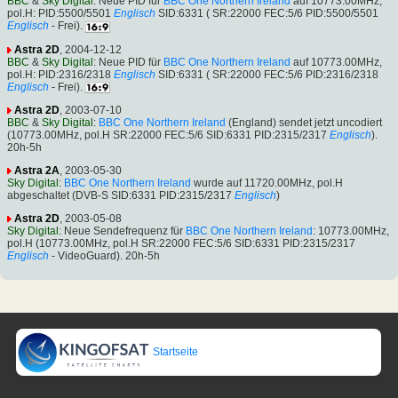
BBC
&
Sky Digital
: Neue PID für
BBC One Northern Ireland
auf 10773.00MHz,
pol.H: PID:5500/5501
Englisch
SID:6331 ( SR:22000 FEC:5/6 PID:5500/5501
Englisch
- Frei).
Astra 2D
, 2004-12-12
BBC
&
Sky Digital
: Neue PID für
BBC One Northern Ireland
auf 10773.00MHz,
pol.H: PID:2316/2318
Englisch
SID:6331 ( SR:22000 FEC:5/6 PID:2316/2318
Englisch
- Frei).
Astra 2D
, 2003-07-10
BBC
&
Sky Digital
:
BBC One Northern Ireland
(England) sendet jetzt uncodiert
(10773.00MHz, pol.H SR:22000 FEC:5/6 SID:6331 PID:2315/2317
Englisch
).
20h-5h
Astra 2A
, 2003-05-30
Sky Digital
:
BBC One Northern Ireland
wurde auf 11720.00MHz, pol.H
abgeschaltet (DVB-S SID:6331 PID:2315/2317
Englisch
)
Astra 2D
, 2003-05-08
Sky Digital
: Neue Sendefrequenz für
BBC One Northern Ireland
: 10773.00MHz,
pol.H (10773.00MHz, pol.H SR:22000 FEC:5/6 SID:6331 PID:2315/2317
Englisch
- VideoGuard). 20h-5h
Startseite