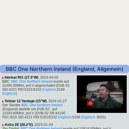
BBC One Northern Ireland (England, Allgemein)
Intelsat 901 (27.5°W)
, 2024-04-05
BBC
:
BBC One Northern Ireland
wurde auf
11495.00MHz, pol.V abgeschaltet (DVB-S2
SID:4221 PID:5101/5102
Englisch
,5106
Englisch
)
Telstar 12 Vantage (15°W)
, 2024-01-27
Der Sender
BBC One Northern Ireland
(England) startete um DVB-S2 : auf
11043.00MHz, pol.V (DVB-S2 SR:44100
FEC:9/10 SID:4221 PID:5101/5102
Englisch
,5106
Englisch
- BISS).
Astra 2E (28.2°E)
, 2023-01-24
Sky Digital
:
BBC One Northern Ireland
wurde auf 10818.00MHz, pol.V