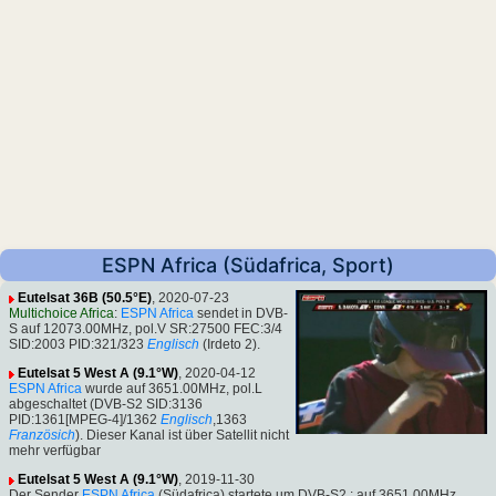
ESPN Africa (Südafrica, Sport)
Eutelsat 36B (50.5°E)
, 2020-07-23
Multichoice Africa
:
ESPN Africa
sendet in DVB-
S auf 12073.00MHz, pol.V SR:27500 FEC:3/4
SID:2003 PID:321/323
Englisch
(Irdeto 2).
Eutelsat 5 West A (9.1°W)
, 2020-04-12
ESPN Africa
wurde auf 3651.00MHz, pol.L
abgeschaltet (DVB-S2 SID:3136
PID:1361[MPEG-4]/1362
Englisch
,1363
Französich
). Dieser Kanal ist über Satellit nicht
mehr verfügbar
Eutelsat 5 West A (9.1°W)
, 2019-11-30
Der Sender
ESPN Africa
(Südafrica) startete um DVB-S2 : auf 3651.00MHz,