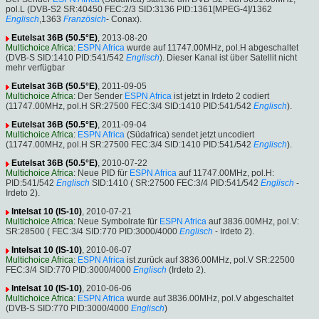
pol.L (DVB-S2 SR:40450 FEC:2/3 SID:3136 PID:1361[MPEG-4]/1362
Englisch
,1363
Französich
- Conax).
Eutelsat 36B (50.5°E)
, 2013-08-20
Multichoice Africa
:
ESPN Africa
wurde auf 11747.00MHz, pol.H abgeschaltet
(DVB-S SID:1410 PID:541/542
Englisch
). Dieser Kanal ist über Satellit nicht
mehr verfügbar
Eutelsat 36B (50.5°E)
, 2011-09-05
Multichoice Africa
: Der Sender
ESPN Africa
ist jetzt in Irdeto 2 codiert
(11747.00MHz, pol.H SR:27500 FEC:3/4 SID:1410 PID:541/542
Englisch
).
Eutelsat 36B (50.5°E)
, 2011-09-04
Multichoice Africa
:
ESPN Africa
(Südafrica) sendet jetzt uncodiert
(11747.00MHz, pol.H SR:27500 FEC:3/4 SID:1410 PID:541/542
Englisch
).
Eutelsat 36B (50.5°E)
, 2010-07-22
Multichoice Africa
: Neue PID für
ESPN Africa
auf 11747.00MHz, pol.H:
PID:541/542
Englisch
SID:1410 ( SR:27500 FEC:3/4 PID:541/542
Englisch
-
Irdeto 2).
Intelsat 10 (IS-10)
, 2010-07-21
Multichoice Africa
: Neue Symbolrate für
ESPN Africa
auf 3836.00MHz, pol.V:
SR:28500 ( FEC:3/4 SID:770 PID:3000/4000
Englisch
- Irdeto 2).
Intelsat 10 (IS-10)
, 2010-06-07
Multichoice Africa
:
ESPN Africa
ist zurück auf 3836.00MHz, pol.V SR:22500
FEC:3/4 SID:770 PID:3000/4000
Englisch
(Irdeto 2).
Intelsat 10 (IS-10)
, 2010-06-06
Multichoice Africa
:
ESPN Africa
wurde auf 3836.00MHz, pol.V abgeschaltet
(DVB-S SID:770 PID:3000/4000
Englisch
)