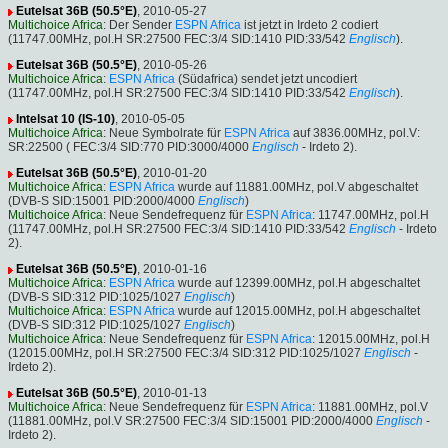
Eutelsat 36B (50.5°E)
, 2010-05-27
Multichoice Africa
: Der Sender
ESPN Africa
ist jetzt in Irdeto 2 codiert
(11747.00MHz, pol.H SR:27500 FEC:3/4 SID:1410 PID:33/542
Englisch
).
Eutelsat 36B (50.5°E)
, 2010-05-26
Multichoice Africa
:
ESPN Africa
(Südafrica) sendet jetzt uncodiert
(11747.00MHz, pol.H SR:27500 FEC:3/4 SID:1410 PID:33/542
Englisch
).
Intelsat 10 (IS-10)
, 2010-05-05
Multichoice Africa
: Neue Symbolrate für
ESPN Africa
auf 3836.00MHz, pol.V:
SR:22500 ( FEC:3/4 SID:770 PID:3000/4000
Englisch
- Irdeto 2).
Eutelsat 36B (50.5°E)
, 2010-01-20
Multichoice Africa
:
ESPN Africa
wurde auf 11881.00MHz, pol.V abgeschaltet
(DVB-S SID:15001 PID:2000/4000
Englisch
)
Multichoice Africa
: Neue Sendefrequenz für
ESPN Africa
: 11747.00MHz, pol.H
(11747.00MHz, pol.H SR:27500 FEC:3/4 SID:1410 PID:33/542
Englisch
- Irdeto
2).
Eutelsat 36B (50.5°E)
, 2010-01-16
Multichoice Africa
:
ESPN Africa
wurde auf 12399.00MHz, pol.H abgeschaltet
(DVB-S SID:312 PID:1025/1027
Englisch
)
Multichoice Africa
:
ESPN Africa
wurde auf 12015.00MHz, pol.H abgeschaltet
(DVB-S SID:312 PID:1025/1027
Englisch
)
Multichoice Africa
: Neue Sendefrequenz für
ESPN Africa
: 12015.00MHz, pol.H
(12015.00MHz, pol.H SR:27500 FEC:3/4 SID:312 PID:1025/1027
Englisch
-
Irdeto 2).
Eutelsat 36B (50.5°E)
, 2010-01-13
Multichoice Africa
: Neue Sendefrequenz für
ESPN Africa
: 11881.00MHz, pol.V
(11881.00MHz, pol.V SR:27500 FEC:3/4 SID:15001 PID:2000/4000
Englisch
-
Irdeto 2).