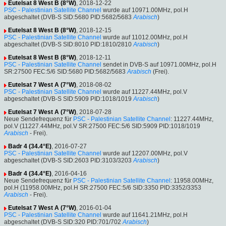
Eutelsat 8 West B (8°W)
, 2018-12-22
PSC - Palestinian Satellite Channel
wurde auf 10971.00MHz, pol.H
abgeschaltet (DVB-S SID:5680 PID:5682/5683
Arabisch
)
Eutelsat 8 West B (8°W)
, 2018-12-15
PSC - Palestinian Satellite Channel
wurde auf 11012.00MHz, pol.H
abgeschaltet (DVB-S SID:8010 PID:1810/2810
Arabisch
)
Eutelsat 8 West B (8°W)
, 2018-12-11
PSC - Palestinian Satellite Channel
sendet in DVB-S auf 10971.00MHz, pol.H
SR:27500 FEC:5/6 SID:5680 PID:5682/5683
Arabisch
(Frei).
Eutelsat 7 West A (7°W)
, 2018-08-02
PSC - Palestinian Satellite Channel
wurde auf 11227.44MHz, pol.V
abgeschaltet (DVB-S SID:5909 PID:1018/1019
Arabisch
)
Eutelsat 7 West A (7°W)
, 2018-07-28
Neue Sendefrequenz für
PSC - Palestinian Satellite Channel
: 11227.44MHz,
pol.V (11227.44MHz, pol.V SR:27500 FEC:5/6 SID:5909 PID:1018/1019
Arabisch
- Frei).
Badr 4 (34.4°E)
, 2016-07-27
PSC - Palestinian Satellite Channel
wurde auf 12207.00MHz, pol.V
abgeschaltet (DVB-S SID:2603 PID:3103/3203
Arabisch
)
Badr 4 (34.4°E)
, 2016-04-16
Neue Sendefrequenz für
PSC - Palestinian Satellite Channel
: 11958.00MHz,
pol.H (11958.00MHz, pol.H SR:27500 FEC:5/6 SID:3350 PID:3352/3353
Arabisch
- Frei).
Eutelsat 7 West A (7°W)
, 2016-01-04
PSC - Palestinian Satellite Channel
wurde auf 11641.21MHz, pol.H
abgeschaltet (DVB-S SID:320 PID:701/702
Arabisch
)