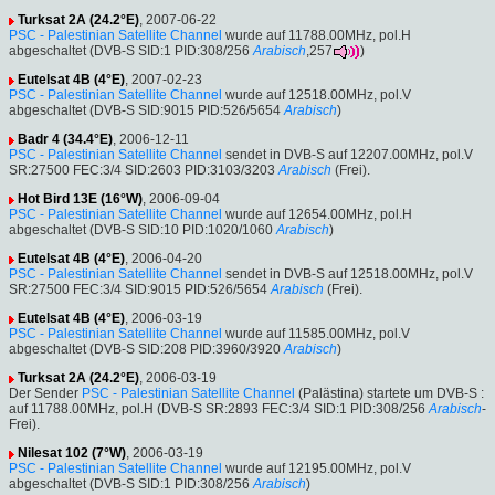
Turksat 2A (24.2°E)
, 2007-06-22
PSC - Palestinian Satellite Channel
wurde auf 11788.00MHz, pol.H
abgeschaltet (DVB-S SID:1 PID:308/256
Arabisch
,257
)
Eutelsat 4B (4°E)
, 2007-02-23
PSC - Palestinian Satellite Channel
wurde auf 12518.00MHz, pol.V
abgeschaltet (DVB-S SID:9015 PID:526/5654
Arabisch
)
Badr 4 (34.4°E)
, 2006-12-11
PSC - Palestinian Satellite Channel
sendet in DVB-S auf 12207.00MHz, pol.V
SR:27500 FEC:3/4 SID:2603 PID:3103/3203
Arabisch
(Frei).
Hot Bird 13E (16°W)
, 2006-09-04
PSC - Palestinian Satellite Channel
wurde auf 12654.00MHz, pol.H
abgeschaltet (DVB-S SID:10 PID:1020/1060
Arabisch
)
Eutelsat 4B (4°E)
, 2006-04-20
PSC - Palestinian Satellite Channel
sendet in DVB-S auf 12518.00MHz, pol.V
SR:27500 FEC:3/4 SID:9015 PID:526/5654
Arabisch
(Frei).
Eutelsat 4B (4°E)
, 2006-03-19
PSC - Palestinian Satellite Channel
wurde auf 11585.00MHz, pol.V
abgeschaltet (DVB-S SID:208 PID:3960/3920
Arabisch
)
Turksat 2A (24.2°E)
, 2006-03-19
Der Sender
PSC - Palestinian Satellite Channel
(Palästina) startete um DVB-S :
auf 11788.00MHz, pol.H (DVB-S SR:2893 FEC:3/4 SID:1 PID:308/256
Arabisch
-
Frei).
Nilesat 102 (7°W)
, 2006-03-19
PSC - Palestinian Satellite Channel
wurde auf 12195.00MHz, pol.V
abgeschaltet (DVB-S SID:1 PID:308/256
Arabisch
)