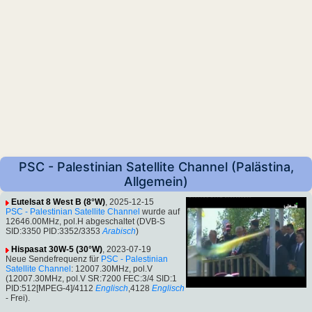
PSC - Palestinian Satellite Channel (Palästina,
Allgemein)
Eutelsat 8 West B (8°W)
, 2025-12-15
PSC - Palestinian Satellite Channel
wurde auf
12646.00MHz, pol.H abgeschaltet (DVB-S
SID:3350 PID:3352/3353
Arabisch
)
Hispasat 30W-5 (30°W)
, 2023-07-19
Neue Sendefrequenz für
PSC - Palestinian
Satellite Channel
: 12007.30MHz, pol.V
(12007.30MHz, pol.V SR:7200 FEC:3/4 SID:1
PID:512[MPEG-4]/4112
Englisch
,4128
Englisch
- Frei).