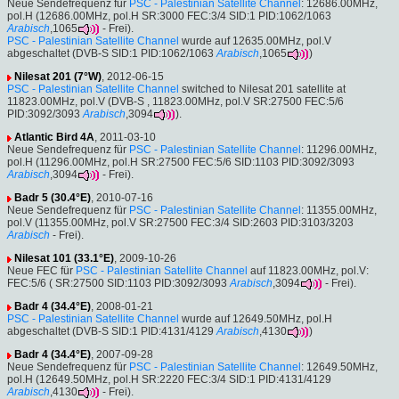
Neue Sendefrequenz für
PSC - Palestinian Satellite Channel
: 12686.00MHz,
pol.H (12686.00MHz, pol.H SR:3000 FEC:3/4 SID:1 PID:1062/1063
Arabisch
,1065
- Frei).
PSC - Palestinian Satellite Channel
wurde auf 12635.00MHz, pol.V
abgeschaltet (DVB-S SID:1 PID:1062/1063
Arabisch
,1065
)
Nilesat 201 (7°W)
, 2012-06-15
PSC - Palestinian Satellite Channel
switched to Nilesat 201 satellite at
11823.00MHz, pol.V (DVB-S , 11823.00MHz, pol.V SR:27500 FEC:5/6
PID:3092/3093
Arabisch
,3094
).
Atlantic Bird 4A
, 2011-03-10
Neue Sendefrequenz für
PSC - Palestinian Satellite Channel
: 11296.00MHz,
pol.H (11296.00MHz, pol.H SR:27500 FEC:5/6 SID:1103 PID:3092/3093
Arabisch
,3094
- Frei).
Badr 5 (30.4°E)
, 2010-07-16
Neue Sendefrequenz für
PSC - Palestinian Satellite Channel
: 11355.00MHz,
pol.V (11355.00MHz, pol.V SR:27500 FEC:3/4 SID:2603 PID:3103/3203
Arabisch
- Frei).
Nilesat 101 (33.1°E)
, 2009-10-26
Neue FEC für
PSC - Palestinian Satellite Channel
auf 11823.00MHz, pol.V:
FEC:5/6 ( SR:27500 SID:1103 PID:3092/3093
Arabisch
,3094
- Frei).
Badr 4 (34.4°E)
, 2008-01-21
PSC - Palestinian Satellite Channel
wurde auf 12649.50MHz, pol.H
abgeschaltet (DVB-S SID:1 PID:4131/4129
Arabisch
,4130
)
Badr 4 (34.4°E)
, 2007-09-28
Neue Sendefrequenz für
PSC - Palestinian Satellite Channel
: 12649.50MHz,
pol.H (12649.50MHz, pol.H SR:2220 FEC:3/4 SID:1 PID:4131/4129
Arabisch
,4130
- Frei).