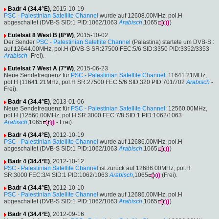
Badr 4 (34.4°E)
, 2015-10-19
PSC - Palestinian Satellite Channel
wurde auf 12608.00MHz, pol.H
abgeschaltet (DVB-S SID:1 PID:1062/1063
Arabisch
,1065
)
Eutelsat 8 West B (8°W)
, 2015-10-02
Der Sender
PSC - Palestinian Satellite Channel
(Palästina) startete um DVB-S :
auf 12644.00MHz, pol.H (DVB-S SR:27500 FEC:5/6 SID:3350 PID:3352/3353
Arabisch
- Frei).
Eutelsat 7 West A (7°W)
, 2015-06-23
Neue Sendefrequenz für
PSC - Palestinian Satellite Channel
: 11641.21MHz,
pol.H (11641.21MHz, pol.H SR:27500 FEC:5/6 SID:320 PID:701/702
Arabisch
-
Frei).
Badr 4 (34.4°E)
, 2013-01-06
Neue Sendefrequenz für
PSC - Palestinian Satellite Channel
: 12560.00MHz,
pol.H (12560.00MHz, pol.H SR:3000 FEC:7/8 SID:1 PID:1062/1063
Arabisch
,1065
- Frei).
Badr 4 (34.4°E)
, 2012-10-19
PSC - Palestinian Satellite Channel
wurde auf 12686.00MHz, pol.H
abgeschaltet (DVB-S SID:1 PID:1062/1063
Arabisch
,1065
)
Badr 4 (34.4°E)
, 2012-10-12
PSC - Palestinian Satellite Channel
ist zurück auf 12686.00MHz, pol.H
SR:3000 FEC:3/4 SID:1 PID:1062/1063
Arabisch
,1065
(Frei).
Badr 4 (34.4°E)
, 2012-10-10
PSC - Palestinian Satellite Channel
wurde auf 12686.00MHz, pol.H
abgeschaltet (DVB-S SID:1 PID:1062/1063
Arabisch
,1065
)
Badr 4 (34.4°E)
, 2012-09-16