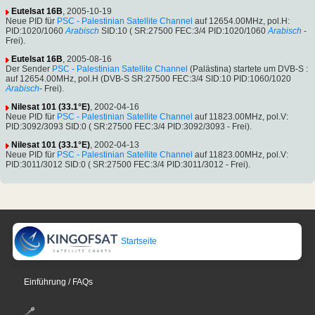
Eutelsat 16B
, 2005-10-19
Neue PID für
PSC - Palestinian Satellite Channel
auf 12654.00MHz, pol.H:
PID:1020/1060
Arabisch
SID:10 ( SR:27500 FEC:3/4 PID:1020/1060
Arabisch
-
Frei).
Eutelsat 16B
, 2005-08-16
Der Sender
PSC - Palestinian Satellite Channel
(Palästina) startete um DVB-S :
auf 12654.00MHz, pol.H (DVB-S SR:27500 FEC:3/4 SID:10 PID:1060/1020
Arabisch
- Frei).
Nilesat 101 (33.1°E)
, 2002-04-16
Neue PID für
PSC - Palestinian Satellite Channel
auf 11823.00MHz, pol.V:
PID:3092/3093 SID:0 ( SR:27500 FEC:3/4 PID:3092/3093 - Frei).
Nilesat 101 (33.1°E)
, 2002-04-13
Neue PID für
PSC - Palestinian Satellite Channel
auf 11823.00MHz, pol.V:
PID:3011/3012 SID:0 ( SR:27500 FEC:3/4 PID:3011/3012 - Frei).
Startseite
Einführung / FAQs