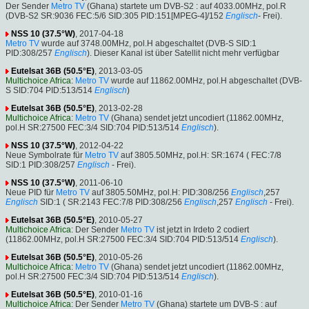
Der Sender
Metro TV
(Ghana) startete um DVB-S2 : auf 4033.00MHz, pol.R
(DVB-S2 SR:9036 FEC:5/6 SID:305 PID:151[MPEG-4]/152
Englisch
- Frei).
NSS 10 (37.5°W)
, 2017-04-18
Metro TV
wurde auf 3748.00MHz, pol.H abgeschaltet (DVB-S SID:1
PID:308/257
Englisch
). Dieser Kanal ist über Satellit nicht mehr verfügbar
Eutelsat 36B (50.5°E)
, 2013-03-05
Multichoice Africa
:
Metro TV
wurde auf 11862.00MHz, pol.H abgeschaltet (DVB-
S SID:704 PID:513/514
Englisch
)
Eutelsat 36B (50.5°E)
, 2013-02-28
Multichoice Africa
:
Metro TV
(Ghana) sendet jetzt uncodiert (11862.00MHz,
pol.H SR:27500 FEC:3/4 SID:704 PID:513/514
Englisch
).
NSS 10 (37.5°W)
, 2012-04-22
Neue Symbolrate für
Metro TV
auf 3805.50MHz, pol.H: SR:1674 ( FEC:7/8
SID:1 PID:308/257
Englisch
- Frei).
NSS 10 (37.5°W)
, 2011-06-10
Neue PID für
Metro TV
auf 3805.50MHz, pol.H: PID:308/256
Englisch
,257
Englisch
SID:1 ( SR:2143 FEC:7/8 PID:308/256
Englisch
,257
Englisch
- Frei).
Eutelsat 36B (50.5°E)
, 2010-05-27
Multichoice Africa
: Der Sender
Metro TV
ist jetzt in Irdeto 2 codiert
(11862.00MHz, pol.H SR:27500 FEC:3/4 SID:704 PID:513/514
Englisch
).
Eutelsat 36B (50.5°E)
, 2010-05-26
Multichoice Africa
:
Metro TV
(Ghana) sendet jetzt uncodiert (11862.00MHz,
pol.H SR:27500 FEC:3/4 SID:704 PID:513/514
Englisch
).
Eutelsat 36B (50.5°E)
, 2010-01-16
Multichoice Africa
: Der Sender
Metro TV
(Ghana) startete um DVB-S : auf