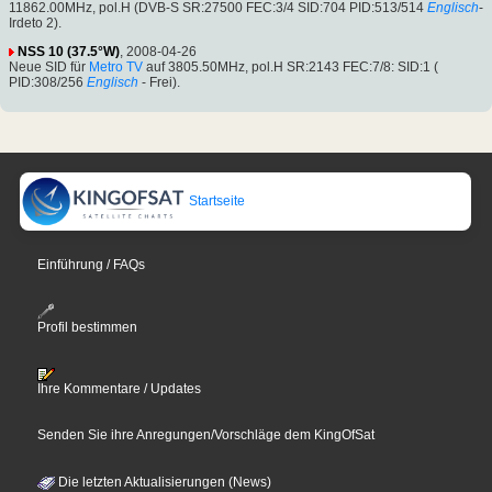
11862.00MHz, pol.H (DVB-S SR:27500 FEC:3/4 SID:704 PID:513/514
Englisch
-
Irdeto 2).
NSS 10 (37.5°W)
, 2008-04-26
Neue SID für
Metro TV
auf 3805.50MHz, pol.H SR:2143 FEC:7/8: SID:1 (
PID:308/256
Englisch
- Frei).
Startseite
Einführung / FAQs
Profil bestimmen
Ihre Kommentare / Updates
Senden Sie ihre Anregungen/Vorschläge dem KingOfSat
Die letzten Aktualisierungen (News)