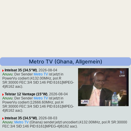
Metro TV (Ghana, Allgemein)
Intelsat 35 (34.5°W)
, 2026-08-04
Anuvu
: Der Sender
Metro TV
ist jetzt in
PowerVu codiert (4132.00MHz, pol.R
SR:30000 FEC:3/4 SID:146 PID:6161[MPEG-
4]/6162 aac).
Telstar 12 Vantage (15°W)
, 2026-08-04
Anuvu
: Der Sender
Metro TV
ist jetzt in
PowerVu codiert (12666.60MHz, pol.H
SR:30000 FEC:3/4 SID:146 PID:6161[MPEG-
4]/6162 aac).
Intelsat 35 (34.5°W)
, 2026-08-03
Anuvu
:
Metro TV
(Ghana) sendet jetzt uncodiert (4132.00MHz, pol.R SR:30000
FEC:3/4 SID:146 PID:6161[MPEG-4]/6162 aac).