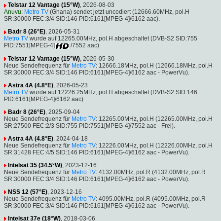
Telstar 12 Vantage (15°W)
, 2026-08-03
Anuvu
:
Metro TV
(Ghana) sendet jetzt uncodiert (12666.60MHz, pol.H
SR:30000 FEC:3/4 SID:146 PID:6161[MPEG-4]/6162 aac).
Badr 8 (26°E)
, 2026-05-31
Metro TV
wurde auf 12265.00MHz, pol.H abgeschaltet (DVB-S2 SID:755
PID:7551[MPEG-4]
/7552 aac)
Telstar 12 Vantage (15°W)
, 2026-05-30
Neue Sendefrequenz für
Metro TV
: 12666.18MHz, pol.H (12666.18MHz, pol.H
SR:30000 FEC:3/4 SID:146 PID:6161[MPEG-4]/6162 aac - PowerVu).
Astra 4A (4.8°E)
, 2026-05-23
Metro TV
wurde auf 12226.25MHz, pol.H abgeschaltet (DVB-S2 SID:146
PID:6161[MPEG-4]/6162 aac)
Badr 8 (26°E)
, 2025-09-04
Neue Sendefrequenz für
Metro TV
: 12265.00MHz, pol.H (12265.00MHz, pol.H
SR:27500 FEC:2/3 SID:755 PID:7551[MPEG-4]/7552 aac - Frei).
Astra 4A (4.8°E)
, 2024-04-18
Neue Sendefrequenz für
Metro TV
: 12226.00MHz, pol.H (12226.00MHz, pol.H
SR:31428 FEC:4/5 SID:146 PID:6161[MPEG-4]/6162 aac - PowerVu).
Intelsat 35 (34.5°W)
, 2023-12-16
Neue Sendefrequenz für
Metro TV
: 4132.00MHz, pol.R (4132.00MHz, pol.R
SR:30000 FEC:3/4 SID:146 PID:6161[MPEG-4]/6162 aac - PowerVu).
NSS 12 (57°E)
, 2023-12-16
Neue Sendefrequenz für
Metro TV
: 4095.00MHz, pol.R (4095.00MHz, pol.R
SR:30000 FEC:3/4 SID:146 PID:6161[MPEG-4]/6162 aac - PowerVu).
Intelsat 37e (18°W)
, 2018-03-06