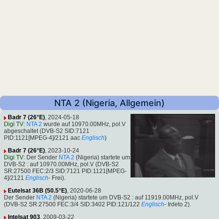
NTA 2 (Nigeria, Allgemein)
Badr 7 (26°E)
, 2024-05-18
Digi TV
:
NTA 2
wurde auf 10970.00MHz, pol.V
abgeschaltet (DVB-S2 SID:7121
PID:1121[MPEG-4]/2121 aac
Englisch
)
Badr 7 (26°E)
, 2023-10-24
Digi TV
: Der Sender
NTA 2
(Nigeria) startete um
DVB-S2 : auf 10970.00MHz, pol.V (DVB-S2
SR:27500 FEC:2/3 SID:7121 PID:1121[MPEG-
4]/2121
Englisch
- Frei).
Eutelsat 36B (50.5°E)
, 2020-06-28
Der Sender
NTA 2
(Nigeria) startete um DVB-S2 : auf 11919.00MHz, pol.V
(DVB-S2 SR:27500 FEC:3/4 SID:3402 PID:121/122
Englisch
- Irdeto 2).
Intelsat 903
, 2009-03-22