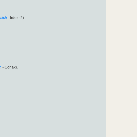
sich
- Irdeto 2).
h
- Conax).