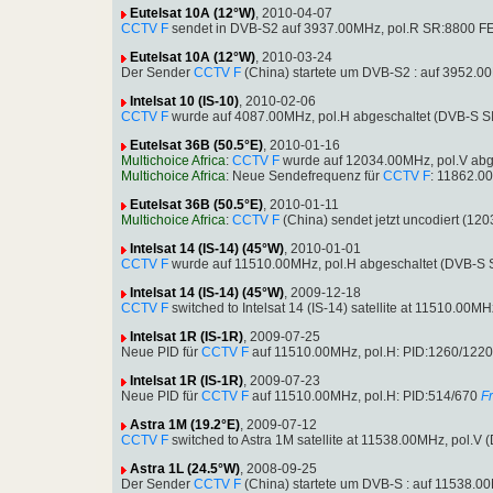
Eutelsat 10A (12°W)
, 2010-04-07
CCTV F
sendet in DVB-S2 auf 3937.00MHz, pol.R SR:8800 FE
Eutelsat 10A (12°W)
, 2010-03-24
Der Sender
CCTV F
(China) startete um DVB-S2 : auf 3952.
Intelsat 10 (IS-10)
, 2010-02-06
CCTV F
wurde auf 4087.00MHz, pol.H abgeschaltet (DVB-S S
Eutelsat 36B (50.5°E)
, 2010-01-16
Multichoice Africa
:
CCTV F
wurde auf 12034.00MHz, pol.V abg
Multichoice Africa
: Neue Sendefrequenz für
CCTV F
: 11862.0
Eutelsat 36B (50.5°E)
, 2010-01-11
Multichoice Africa
:
CCTV F
(China) sendet jetzt uncodiert (1
Intelsat 14 (IS-14) (45°W)
, 2010-01-01
CCTV F
wurde auf 11510.00MHz, pol.H abgeschaltet (DVB-S 
Intelsat 14 (IS-14) (45°W)
, 2009-12-18
CCTV F
switched to Intelsat 14 (IS-14) satellite at 11510.0
Intelsat 1R (IS-1R)
, 2009-07-25
Neue PID für
CCTV F
auf 11510.00MHz, pol.H: PID:1260/1220
Intelsat 1R (IS-1R)
, 2009-07-23
Neue PID für
CCTV F
auf 11510.00MHz, pol.H: PID:514/670
F
Astra 1M (19.2°E)
, 2009-07-12
CCTV F
switched to Astra 1M satellite at 11538.00MHz, pol.
Astra 1L (24.5°W)
, 2008-09-25
Der Sender
CCTV F
(China) startete um DVB-S : auf 11538.