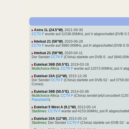
Astra 1L (24.5°W)
, 2021-09-30
CCTV F
wurde auf 11538.00MHz, pol.V abgeschaltet (DVB-S 
Intelsat 21 (58°W)
, 2020-06-28
CCTV F
wurde auf 3880.00MHz, pol.H abgeschaltet (DVB-S S
Intelsat 21 (58°W)
, 2020-04-11
Der Sender
CCTV F
(China) startete um DVB-S : auf 3840.00
Eutelsat 36B (50.5°E)
, 2019-03-16
Multichoice Africa
:
CCTV F
wurde auf 12073.00MHz, pol.V abg
Eutelsat 10A (12°W)
, 2015-12-26
Der Sender
CCTV F
(China) startete um DVB-S2 : auf 3759.
Conax).
Eutelsat 36B (50.5°E)
, 2014-02-06
Multichoice Africa
:
CCTV F
(China) sendet jetzt uncodiert (1
Französich
).
Eutelsat 5 West A (9.1°W)
, 2013-05-14
Startimes
:
CCTV F
wurde auf 4153.00MHz, pol.R abgeschalte
Eutelsat 10A (12°W)
, 2013-05-14
Startimes
: Der Sender
CCTV F
(China) startete um DVB-S2 :