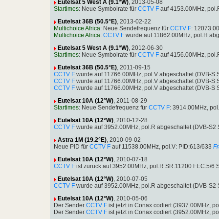
Eutelsat 5 West A (9.1°W)
, 2013-05-08
Startimes
: Neue Symbolrate für
CCTV F
auf 4153.00MHz, pol.
Eutelsat 36B (50.5°E)
, 2013-02-22
Multichoice Africa
: Neue Sendefrequenz für
CCTV F
: 12073.0
Multichoice Africa
:
CCTV F
wurde auf 11862.00MHz, pol.H abg
Eutelsat 5 West A (9.1°W)
, 2012-06-30
Startimes
: Neue Symbolrate für
CCTV F
auf 4156.00MHz, pol.
Eutelsat 36B (50.5°E)
, 2011-09-15
CCTV F
wurde auf 11766.00MHz, pol.V abgeschaltet (DVB-S 
CCTV F
wurde auf 11766.00MHz, pol.V abgeschaltet (DVB-S 
CCTV F
wurde auf 11766.00MHz, pol.V abgeschaltet (DVB-S 
Eutelsat 10A (12°W)
, 2011-08-29
Startimes
: Neue Sendefrequenz für
CCTV F
: 3914.00MHz, po
Eutelsat 10A (12°W)
, 2010-12-28
CCTV F
wurde auf 3952.00MHz, pol.R abgeschaltet (DVB-S2
Astra 1M (19.2°E)
, 2010-09-02
Neue PID für
CCTV F
auf 11538.00MHz, pol.V: PID:613/633
Fr
Eutelsat 10A (12°W)
, 2010-07-18
CCTV F
ist zurück auf 3952.00MHz, pol.R SR:11200 FEC:5/6
Eutelsat 10A (12°W)
, 2010-07-05
CCTV F
wurde auf 3952.00MHz, pol.R abgeschaltet (DVB-S2
Eutelsat 10A (12°W)
, 2010-05-06
Der Sender
CCTV F
ist jetzt in Conax codiert (3937.00MHz, 
Der Sender
CCTV F
ist jetzt in Conax codiert (3952.00MHz,