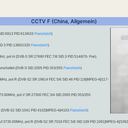
CCTV F (China, Allgemein)
SID:6913 PID:613/633
Französich
)
ID:3 PID:1360/1320
Französich
)
MHz, pol.H (DVB-S SR:27690 FEC:7/8 SID:3 PID:514/670- Frei).
eschaltet (DVB-S SID:2005 PID:353/355
Französich
)
00MHz, pol.R (DVB-S2 SR:19814 FEC:5/6 SID:46 PID:118[MPEG-4]/117-
2073.00MHz, pol.V SR:27500 FEC:3/4 SID:2005 PID:353/355
t (DVB-S2 SID:1041 PID:4102[MPEG-4]/4103
Französich
)
 auf 3735.00MHz, pol.R (DVB-S2 SR:7018 FEC:5/6 SID:109 PID:1091[MPEG-4]/109