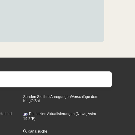
Senden Sie ihre Anregungen/Vorschläge dem
KingOfSat
 Hotbird
Die letzten Aktualisierungen (News, Astra
19,2°E)
Kanalsuche