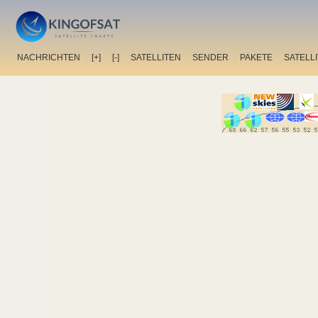
NACHRICHTEN
[+]
[-]
SATELLITEN
SENDER
PAKETE
SATELL