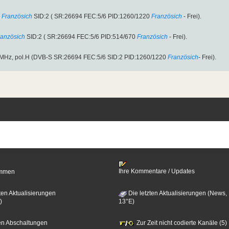
Französich
SID:2 ( SR:26694 FEC:5/6 PID:1260/1220
Französich
- Frei).
ranzösich
SID:2 ( SR:26694 FEC:5/6 PID:514/670
Französich
- Frei).
00MHz, pol.H (DVB-S SR:26694 FEC:5/6 SID:2 PID:1260/1220
Französich
- Frei).
Ihre Kommentare / Updates
timmen
ten Aktualisierungen
Die letzten Aktualisierungen (News,
)
13°E)
zten Abschaltungen
Zur Zeit nicht codierte Kanäle (5)