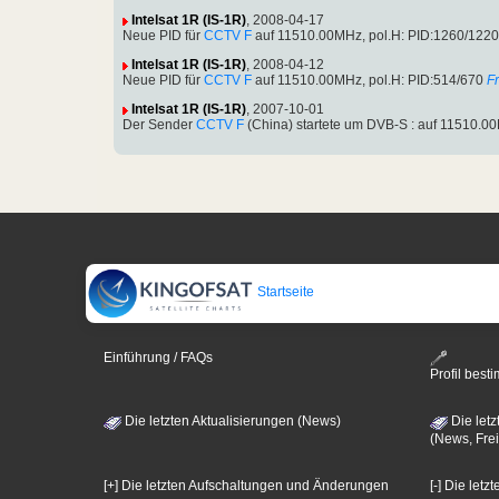
Intelsat 1R (IS-1R)
, 2008-04-17
Neue PID für
CCTV F
auf 11510.00MHz, pol.H: PID:1260/1220
Intelsat 1R (IS-1R)
, 2008-04-12
Neue PID für
CCTV F
auf 11510.00MHz, pol.H: PID:514/670
F
Intelsat 1R (IS-1R)
, 2007-10-01
Der Sender
CCTV F
(China) startete um DVB-S : auf 11510.
Startseite
Einführung / FAQs
Profil bes
Die letzten Aktualisierungen (News)
Die letz
(News, Frei
[+] Die letzten Aufschaltungen und Änderungen
[-] Die let