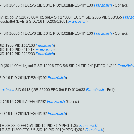
R: SR:28485 ( FEC:5/6 SID:1041 PID:4102[MPEG-4]/4103
Französich
- Conax).
0MHz, pol.V (12073.00MHz, pol.V SR:27500 FEC:3/4 SID:2005 PID:353/355
Franzö
eschaltet (DVB-S SID:716 PID:2050/2051
Französich
)
R: SR:26666 ( FEC:5/6 SID:1041 PID:4102[MPEG-4]/4103
Französich
- Conax).
SID:1905 PID:161/163
Französich
)
SID:1910 PID:211/213
Französich
)
SID:1912 PID:231/233
Französich
)
l.R (3914.00MHz, pol.R SR:12096 FEC:5/6 SID:24 PID:341[MPEG-4]/342
Französic
 SID:19 PID:291[MPEG-4]/292
Französich
)
anzösich
SID:6913 ( SR:22000 FEC:5/6 PID:613/633
Französich
- Frei).
 SID:19 PID:291[MPEG-4]/292
Französich
(Conax).
 SID:19 PID:291[MPEG-4]/292
Französich
)
pol.R SR:8800 FEC:5/6 SID:12 PID:36[MPEG-4]/35
Französich
).
 pol.R SR:11200 FEC:5/6 SID:19 PID:291[MPEG-4]/292
Französich
).