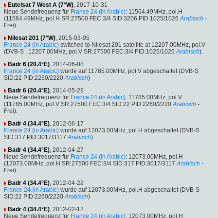
Eutelsat 7 West A (7°W)
, 2017-10-31
Neue Sendefrequenz für
France 24 (in Arabic)
: 11564.49MHz, pol.H
(11564.49MHz, pol.H SR:27500 FEC:3/4 SID:3206 PID:1025/1026
Arabisch
-
Frei).
Nilesat 201 (7°W)
, 2015-03-05
France 24 (in Arabic)
switched to Nilesat 201 satellite at 12207.00MHz, pol.V
(DVB-S , 12207.00MHz, pol.V SR:27500 FEC:3/4 PID:1025/1026
Arabisch
).
Badr 6 (20.4°E)
, 2014-06-08
France 24 (in Arabic)
wurde auf 11785.00MHz, pol.V abgeschaltet (DVB-S
SID:22 PID:2260/2220
Arabisch
)
Badr 6 (20.4°E)
, 2014-05-29
Neue Sendefrequenz für
France 24 (in Arabic)
: 11785.00MHz, pol.V
(11785.00MHz, pol.V SR:27500 FEC:3/4 SID:22 PID:2260/2220
Arabisch
-
Frei).
Badr 4 (34.4°E)
, 2012-06-17
France 24 (in Arabic)
wurde auf 12073.00MHz, pol.H abgeschaltet (DVB-S
SID:317 PID:3017/3117
Arabisch
)
Badr 4 (34.4°E)
, 2012-04-27
Neue Sendefrequenz für
France 24 (in Arabic)
: 12073.00MHz, pol.H
(12073.00MHz, pol.H SR:27500 FEC:3/4 SID:317 PID:3017/3117
Arabisch
-
Frei).
Badr 4 (34.4°E)
, 2012-04-22
France 24 (in Arabic)
wurde auf 12073.00MHz, pol.H abgeschaltet (DVB-S
SID:22 PID:2260/2220
Arabisch
)
Badr 4 (34.4°E)
, 2012-02-12
Neue Sendefrequenz für
France 24 (in Arabic)
: 12073.00MHz, pol.H