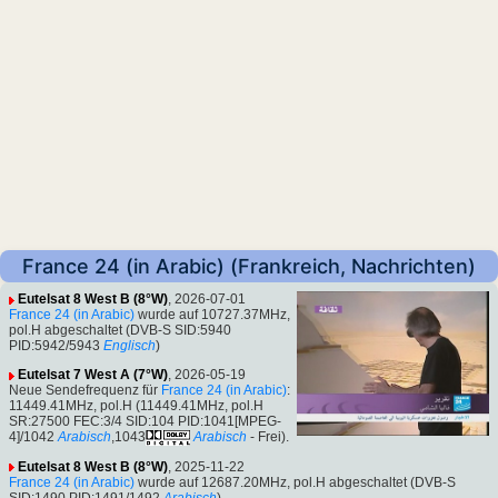
France 24 (in Arabic) (Frankreich, Nachrichten)
Eutelsat 8 West B (8°W)
, 2026-07-01
France 24 (in Arabic)
wurde auf 10727.37MHz,
pol.H abgeschaltet (DVB-S SID:5940
PID:5942/5943
Englisch
)
Eutelsat 7 West A (7°W)
, 2026-05-19
Neue Sendefrequenz für
France 24 (in Arabic)
:
11449.41MHz, pol.H (11449.41MHz, pol.H
SR:27500 FEC:3/4 SID:104 PID:1041[MPEG-
4]/1042
Arabisch
,1043
Arabisch
- Frei).
Eutelsat 8 West B (8°W)
, 2025-11-22
France 24 (in Arabic)
wurde auf 12687.20MHz, pol.H abgeschaltet (DVB-S