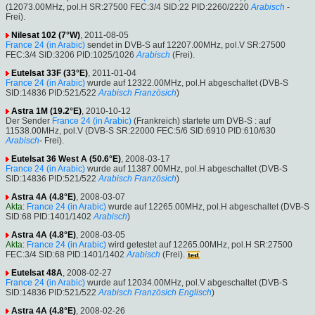
(12073.00MHz, pol.H SR:27500 FEC:3/4 SID:22 PID:2260/2220
Arabisch
-
Frei).
Nilesat 102 (7°W)
, 2011-08-05
France 24 (in Arabic)
sendet in DVB-S auf 12207.00MHz, pol.V SR:27500
FEC:3/4 SID:3206 PID:1025/1026
Arabisch
(Frei).
Eutelsat 33F (33°E)
, 2011-01-04
France 24 (in Arabic)
wurde auf 12322.00MHz, pol.H abgeschaltet (DVB-S
SID:14836 PID:521/522
Arabisch
Französich
)
Astra 1M (19.2°E)
, 2010-10-12
Der Sender
France 24 (in Arabic)
(Frankreich) startete um DVB-S : auf
11538.00MHz, pol.V (DVB-S SR:22000 FEC:5/6 SID:6910 PID:610/630
Arabisch
- Frei).
Eutelsat 36 West A (50.6°E)
, 2008-03-17
France 24 (in Arabic)
wurde auf 11387.00MHz, pol.H abgeschaltet (DVB-S
SID:14836 PID:521/522
Arabisch
Französich
)
Astra 4A (4.8°E)
, 2008-03-07
Akta
:
France 24 (in Arabic)
wurde auf 12265.00MHz, pol.H abgeschaltet (DVB-S
SID:68 PID:1401/1402
Arabisch
)
Astra 4A (4.8°E)
, 2008-03-05
Akta
:
France 24 (in Arabic)
wird getestet auf 12265.00MHz, pol.H SR:27500
FEC:3/4 SID:68 PID:1401/1402
Arabisch
(Frei).
Eutelsat 48A
, 2008-02-27
France 24 (in Arabic)
wurde auf 12034.00MHz, pol.V abgeschaltet (DVB-S
SID:14836 PID:521/522
Arabisch
Französich
Englisch
)
Astra 4A (4.8°E)
, 2008-02-26