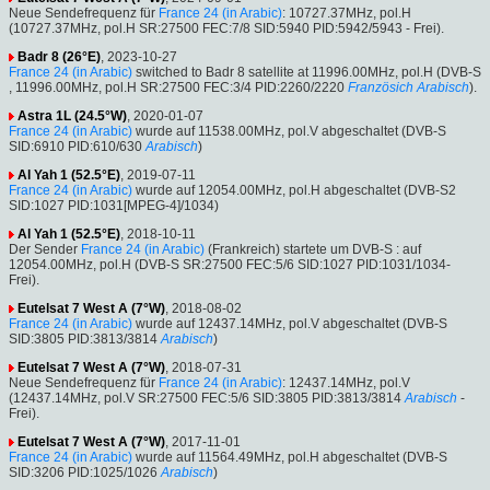
Neue Sendefrequenz für
France 24 (in Arabic)
: 10727.37MHz, pol.H
(10727.37MHz, pol.H SR:27500 FEC:7/8 SID:5940 PID:5942/5943 - Frei).
Badr 8 (26°E)
, 2023-10-27
France 24 (in Arabic)
switched to Badr 8 satellite at 11996.00MHz, pol.H (DVB-S
, 11996.00MHz, pol.H SR:27500 FEC:3/4 PID:2260/2220
Französich
Arabisch
).
Astra 1L (24.5°W)
, 2020-01-07
France 24 (in Arabic)
wurde auf 11538.00MHz, pol.V abgeschaltet (DVB-S
SID:6910 PID:610/630
Arabisch
)
Al Yah 1 (52.5°E)
, 2019-07-11
France 24 (in Arabic)
wurde auf 12054.00MHz, pol.H abgeschaltet (DVB-S2
SID:1027 PID:1031[MPEG-4]/1034)
Al Yah 1 (52.5°E)
, 2018-10-11
Der Sender
France 24 (in Arabic)
(Frankreich) startete um DVB-S : auf
12054.00MHz, pol.H (DVB-S SR:27500 FEC:5/6 SID:1027 PID:1031/1034-
Frei).
Eutelsat 7 West A (7°W)
, 2018-08-02
France 24 (in Arabic)
wurde auf 12437.14MHz, pol.V abgeschaltet (DVB-S
SID:3805 PID:3813/3814
Arabisch
)
Eutelsat 7 West A (7°W)
, 2018-07-31
Neue Sendefrequenz für
France 24 (in Arabic)
: 12437.14MHz, pol.V
(12437.14MHz, pol.V SR:27500 FEC:5/6 SID:3805 PID:3813/3814
Arabisch
-
Frei).
Eutelsat 7 West A (7°W)
, 2017-11-01
France 24 (in Arabic)
wurde auf 11564.49MHz, pol.H abgeschaltet (DVB-S
SID:3206 PID:1025/1026
Arabisch
)