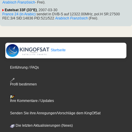
Arabisch
Französich
- Frei).
Eutelsat 33F (33°E)
, 2007-03-30
France 24 (in Arabic)
sendet in DVB-S auf 12322.00MHz, pol.H SR:27500
FEC:3/4 SID:14836 PID:521/522
Arabisch
Französich
(Frei).
Startseite
Einführung / FAQs
Profil bestimmen
Ihre Kommentare / Updates
Senden Sie ihre Anregungen/Vorschläge dem KingOfSat
Die letzten Aktualisierungen (News)