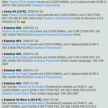
Akta
:
France 24 (in Arabic)
wurde auf 12265.00MHz, pol.H abgeschaltet (DVB-S
SID:67 PID:1301/1302
Arabisch
Französich
)
Astra 4A (4.8°E)
, 2008-02-18
Akta
:
France 24 (in Arabic)
wird getestet auf 12265.00MHz, pol.H SR:27500
FEC:3/4 SID:67 PID:1301/1302
Arabisch
Französich
(Conax & Viaccess 2.5 &
Viaccess 2.6).
Eutelsat 48A
, 2008-02-11
France 24 (in Arabic)
ist zurück auf 12034.00MHz, pol.V SR:27500 FEC:3/4
SID:14836 PID:521/522
Arabisch
Französich
Englisch
(Frei).
Eutelsat 48A
, 2008-01-30
France 24 (in Arabic)
wurde auf 12034.00MHz, pol.V abgeschaltet (DVB-S
SID:14836 PID:521/522
Arabisch
Französich
)
Eutelsat 48A
, 2008-01-26
France 24 (in Arabic)
ist zurück auf 12034.00MHz, pol.V SR:27500 FEC:3/4
SID:14836 PID:521/522
Arabisch
Französich
(Frei). Arabic language: 14h-18h
GMT
Eutelsat 48A
, 2008-01-24
France 24 (in Arabic)
wurde auf 12034.00MHz, pol.V abgeschaltet (DVB-S
SID:14836 PID:521/522
Arabisch
Französich
)
Eutelsat 48A
, 2007-12-05
Der Sender
France 24 (in Arabic)
(Frankreich) startete um DVB-S : auf
12034.00MHz, pol.V (DVB-S SR:27500 FEC:3/4 SID:14836 PID:521/522
Arabisch
Französich
- Frei). Arabic language: 14h-18h GMT
Eutelsat 36 West A (50.6°E)
, 2007-03-30
Der Sender
France 24 (in Arabic)
(Frankreich) startete um DVB-S : auf
11387.00MHz, pol.H (DVB-S SR:27500 FEC:3/4 SID:14836 PID:521/522