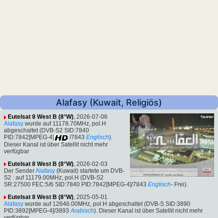
Alafasy (Kuwait, Religiös)
Eutelsat 8 West B (8°W)
, 2026-07-06
Alafasy
wurde auf 11178.70MHz, pol.H
abgeschaltet (DVB-S2 SID:7840
PID:7842[MPEG-4]
/7843
Englisch
).
Dieser Kanal ist über Satellit nicht mehr
verfügbar
Eutelsat 8 West B (8°W)
, 2026-02-03
Der Sender
Alafasy
(Kuwait) startete um DVB-
S2 : auf 11179.00MHz, pol.H (DVB-S2
SR:27500 FEC:5/6 SID:7840 PID:7842[MPEG-4]/7843
Englisch
- Frei).
Eutelsat 8 West B (8°W)
, 2025-05-01
Alafasy
wurde auf 12646.00MHz, pol.H abgeschaltet (DVB-S SID:3890
PID:3892[MPEG-4]/3893
Arabisch
). Dieser Kanal ist über Satellit nicht mehr
verfügbar