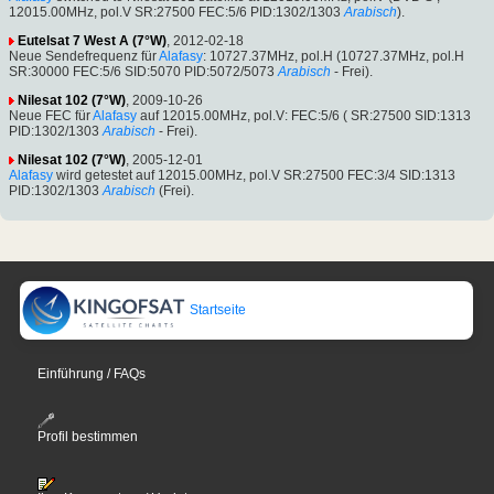
12015.00MHz, pol.V SR:27500 FEC:5/6 PID:1302/1303
Arabisch
).
Eutelsat 7 West A (7°W)
, 2012-02-18
Neue Sendefrequenz für
Alafasy
: 10727.37MHz, pol.H (10727.37MHz, pol.H
SR:30000 FEC:5/6 SID:5070 PID:5072/5073
Arabisch
- Frei).
Nilesat 102 (7°W)
, 2009-10-26
Neue FEC für
Alafasy
auf 12015.00MHz, pol.V: FEC:5/6 ( SR:27500 SID:1313
PID:1302/1303
Arabisch
- Frei).
Nilesat 102 (7°W)
, 2005-12-01
Alafasy
wird getestet auf 12015.00MHz, pol.V SR:27500 FEC:3/4 SID:1313
PID:1302/1303
Arabisch
(Frei).
Startseite
Einführung / FAQs
Profil bestimmen