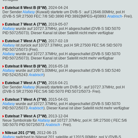
Eutelsat 8 West B (8°W)
, 2024-04-24
Der Sender
Alafasy
(Kuwait) startete um DVB-S : auf 12646.00MHz, pol.H
(DVB-S SR:27500 FEC:7/8 SID:3890 PID:3892[MPEG-4]/3893
Arabisch
- Frei).
Eutelsat 7 West A (7°W)
, 2019-05-07
Alafasy
wurde auf 10727.37MHz, pol.H abgeschaltet (DVB-S SID:5070
PID:5072/5073). Dieser Kanal ist über Satellit nicht mehr verfügbar
Eutelsat 7 West A (7°W)
, 2017-02-19
Alafasy
ist zurück auf 10727.37MHz, pol.H SR:27500 FEC:5/6 SID:5070
PID:5072/5073 (Frei).
Alafasy
wurde auf 10727.37MHz, pol.H abgeschaltet (DVB-S SID:5070
PID:5072/5073). Dieser Kanal ist über Satellit nicht mehr verfügbar
Eutelsat 8 West B (8°W)
, 2016-05-18
Alafasy
wurde auf 10971.00MHz, pol.H abgeschaltet (DVB-S SID:5240
PID:5242/5243
Arabisch
)
Eutelsat 7 West A (7°W)
, 2016-04-21
Der Sender
Alafasy
(Kuwait) startete um DVB-S : auf 10727.37MHz, pol.H
(DVB-S SR:27500 FEC:5/6 SID:5070 PID:5072/5073- Frei).
Eutelsat 7 West A (7°W)
, 2015-04-01
Alafasy
wurde auf 10727.37MHz, pol.H abgeschaltet (DVB-S SID:5070
PID:5072/5073
Arabisch
). Dieser Kanal ist über Satellit nicht mehr verfügbar
Eutelsat 7 West A (7°W)
, 2013-12-04
Neue Symbolrate für
Alafasy
auf 10727.37MHz, pol.H: SR:27500 ( FEC:5/6
SID:5070 PID:5072/5073
Arabisch
- Frei).
Nilesat 201 (7°W)
, 2012-06-15
Alafasy
switched to Nilesat 201 satellite at 12015.00MHz, pol.V (DVB-S ,