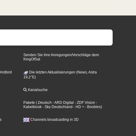
Senden Sie ihre Anregungen/Vorschläge dem
KingOfSat
 Hotbird
Die letzten Aktualisierungen (News, Astra
19,2°E)
Kanalsuche
Pakete
(
Deutsch
- ARD Digital
- ZDF Vision
-
Kabelkiosk
- Sky Deutschland
- HD +
- Boobles
)
s
Channels broadcasting in 3D