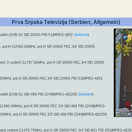
Prva Srpska Televizija (Serbien, Allgemein)
altet (DVB-S2 SID:20005 PID:51[MPEG-4]/52
Serbisch
)
, pol.H (12460.00MHz, pol.H SR:30000 FEC:3/4 SID:20005
vision 3 codiert (11797.50MHz, pol.H SR:30000 FEC:3/4 SID:20005
97.50MHz, pol.H SR:30000 FEC:3/4 SID:20005 PID:51[MPEG-4]/52
haltet (DVB-S2 SID:468 PID:2249[MPEG-4]/2250
Serbisch
)
ert (12380.00MHz, pol.H SR:30000 FEC:2/3 SID:468 PID:2249[MPEG-
80.00MHz, pol.H SR:30000 FEC:2/3 SID:468 PID:2249[MPEG-4]/2250
oGuard codiert (11470.75MHz, pol.H SR:30000 FEC:3/4 SID:851 PID:251[MPEG-4]/35