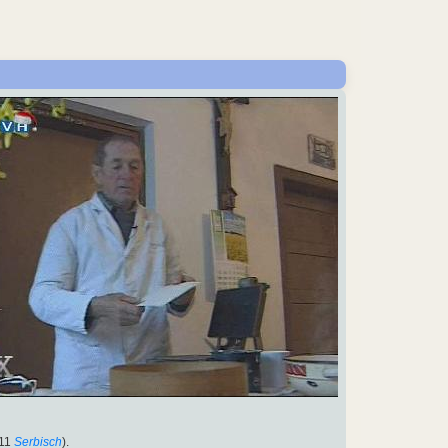
11
Serbisch
).