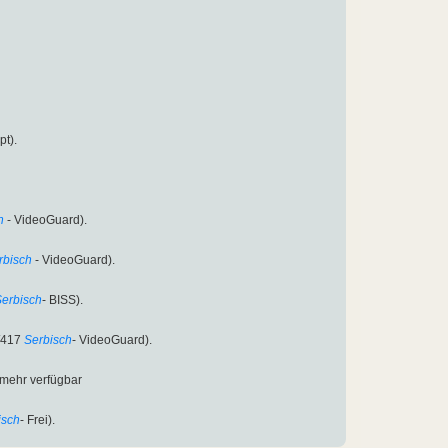
pt).
h
- VideoGuard).
rbisch
- VideoGuard).
erbisch
- BISS).
/417
Serbisch
- VideoGuard).
t mehr verfügbar
isch
- Frei).