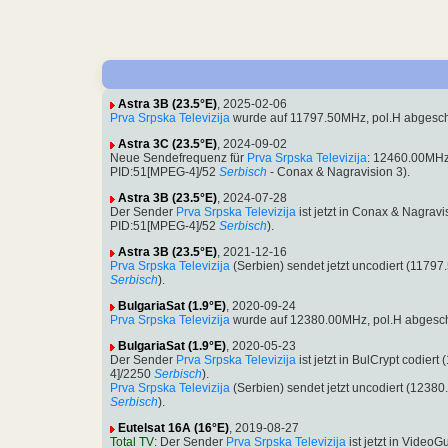
Astra 3B (23.5°E)
, 2025-02-06
Prva Srpska Televizija
wurde auf 11797.50MHz, pol.H abgesch
Astra 3C (23.5°E)
, 2024-09-02
Neue Sendefrequenz für
Prva Srpska Televizija
: 12460.00MHz
PID:51[MPEG-4]/52
Serbisch
- Conax & Nagravision 3).
Astra 3B (23.5°E)
, 2024-07-28
Der Sender
Prva Srpska Televizija
ist jetzt in Conax & Nagra
PID:51[MPEG-4]/52
Serbisch
).
Astra 3B (23.5°E)
, 2021-12-16
Prva Srpska Televizija
(Serbien) sendet jetzt uncodiert (117
Serbisch
).
BulgariaSat (1.9°E)
, 2020-09-24
Prva Srpska Televizija
wurde auf 12380.00MHz, pol.H abgesc
BulgariaSat (1.9°E)
, 2020-05-23
Der Sender
Prva Srpska Televizija
ist jetzt in BulCrypt codi
4]/2250
Serbisch
).
Prva Srpska Televizija
(Serbien) sendet jetzt uncodiert (123
Serbisch
).
Eutelsat 16A (16°E)
, 2019-08-27
Total TV
: Der Sender
Prva Srpska Televizija
ist jetzt in Vide