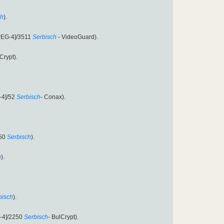
ch
).
PEG-4]/3511
Serbisch
- VideoGuard).
Crypt).
-4]/52
Serbisch
- Conax).
50
Serbisch
).
h
).
bisch
).
-4]/2250
Serbisch
- BulCrypt).