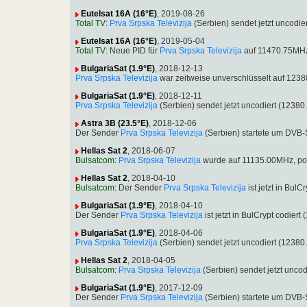
Eutelsat 16A (16°E)
, 2019-08-26
Total TV
:
Prva Srpska Televizija
(Serbien) sendet jetzt uncod
Eutelsat 16A (16°E)
, 2019-05-04
Total TV
: Neue PID für
Prva Srpska Televizija
auf 11470.75MHz
BulgariaSat (1.9°E)
, 2018-12-13
Prva Srpska Televizija
war zeitweise unverschlüsselt auf 12
BulgariaSat (1.9°E)
, 2018-12-11
Prva Srpska Televizija
(Serbien) sendet jetzt uncodiert (123
Astra 3B (23.5°E)
, 2018-12-06
Der Sender
Prva Srpska Televizija
(Serbien) startete um DVB
Hellas Sat 2
, 2018-06-07
Bulsatcom
:
Prva Srpska Televizija
wurde auf 11135.00MHz, po
Hellas Sat 2
, 2018-04-10
Bulsatcom
: Der Sender
Prva Srpska Televizija
ist jetzt in Bu
BulgariaSat (1.9°E)
, 2018-04-10
Der Sender
Prva Srpska Televizija
ist jetzt in BulCrypt codi
BulgariaSat (1.9°E)
, 2018-04-06
Prva Srpska Televizija
(Serbien) sendet jetzt uncodiert (123
Hellas Sat 2
, 2018-04-05
Bulsatcom
:
Prva Srpska Televizija
(Serbien) sendet jetzt unc
BulgariaSat (1.9°E)
, 2017-12-09
Der Sender
Prva Srpska Televizija
(Serbien) startete um DVB