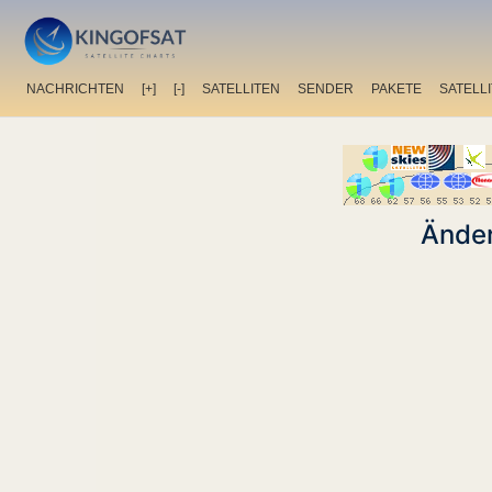
NACHRICHTEN
[+]
[-]
SATELLITEN
SENDER
PAKETE
SATELL
Änder