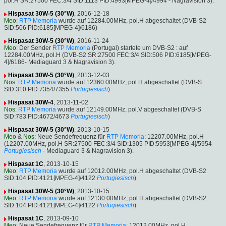
pol.H SR:27500 FEC:3/4 SID:1113 PID:4993[MPEG-4]/4994 - Nagravision 3).
Hispasat 30W-5 (30°W)
, 2016-12-18
Meo
:
RTP Memoria
wurde auf 12284.00MHz, pol.H abgeschaltet (DVB-S2
SID:506 PID:6185[MPEG-4]/6186)
Hispasat 30W-5 (30°W)
, 2016-11-24
Meo
: Der Sender
RTP Memoria
(Portugal) startete um DVB-S2 : auf
12284.00MHz, pol.H (DVB-S2 SR:27500 FEC:3/4 SID:506 PID:6185[MPEG-
4]/6186- Mediaguard 3 & Nagravision 3).
Hispasat 30W-5 (30°W)
, 2013-12-03
Nos
:
RTP Memoria
wurde auf 12360.00MHz, pol.H abgeschaltet (DVB-S
SID:310 PID:7354/7355
Portugiesisch
)
Hispasat 30W-4
, 2013-11-02
Nos
:
RTP Memoria
wurde auf 12149.00MHz, pol.V abgeschaltet (DVB-S
SID:783 PID:4672/4673
Portugiesisch
)
Hispasat 30W-5 (30°W)
, 2013-10-15
Meo
&
Nos
: Neue Sendefrequenz für
RTP Memoria
: 12207.00MHz, pol.H
(12207.00MHz, pol.H SR:27500 FEC:3/4 SID:1305 PID:5953[MPEG-4]/5954
Portugiesisch
- Mediaguard 3 & Nagravision 3).
Hispasat 1C
, 2013-10-15
Meo
:
RTP Memoria
wurde auf 12012.00MHz, pol.H abgeschaltet (DVB-S2
SID:104 PID:4121[MPEG-4]/4122
Portugiesisch
)
Hispasat 30W-5 (30°W)
, 2013-10-15
Meo
:
RTP Memoria
wurde auf 12130.00MHz, pol.H abgeschaltet (DVB-S2
SID:104 PID:4121[MPEG-4]/4122
Portugiesisch
)
Hispasat 1C
, 2013-09-10
Meo
: Neue Sendefrequenz für
RTP Memoria
: 12012.00MHz, pol.H