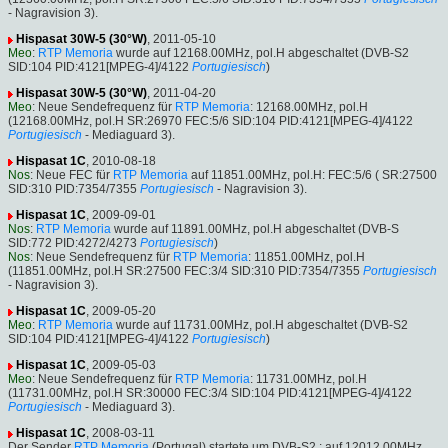
- Nagravision 3).
Hispasat 30W-5 (30°W)
, 2011-05-10
Meo
:
RTP Memoria
wurde auf 12168.00MHz, pol.H abgeschaltet (DVB-S2
SID:104 PID:4121[MPEG-4]/4122
Portugiesisch
)
Hispasat 30W-5 (30°W)
, 2011-04-20
Meo
: Neue Sendefrequenz für
RTP Memoria
: 12168.00MHz, pol.H
(12168.00MHz, pol.H SR:26970 FEC:5/6 SID:104 PID:4121[MPEG-4]/4122
Portugiesisch
- Mediaguard 3).
Hispasat 1C
, 2010-08-18
Nos
: Neue FEC für
RTP Memoria
auf 11851.00MHz, pol.H: FEC:5/6 ( SR:27500
SID:310 PID:7354/7355
Portugiesisch
- Nagravision 3).
Hispasat 1C
, 2009-09-01
Nos
:
RTP Memoria
wurde auf 11891.00MHz, pol.H abgeschaltet (DVB-S
SID:772 PID:4272/4273
Portugiesisch
)
Nos
: Neue Sendefrequenz für
RTP Memoria
: 11851.00MHz, pol.H
(11851.00MHz, pol.H SR:27500 FEC:3/4 SID:310 PID:7354/7355
Portugiesisch
- Nagravision 3).
Hispasat 1C
, 2009-05-20
Meo
:
RTP Memoria
wurde auf 11731.00MHz, pol.H abgeschaltet (DVB-S2
SID:104 PID:4121[MPEG-4]/4122
Portugiesisch
)
Hispasat 1C
, 2009-05-03
Meo
: Neue Sendefrequenz für
RTP Memoria
: 11731.00MHz, pol.H
(11731.00MHz, pol.H SR:30000 FEC:3/4 SID:104 PID:4121[MPEG-4]/4122
Portugiesisch
- Mediaguard 3).
Hispasat 1C
, 2008-03-11
Der Sender
RTP Memoria
(Portugal) startete um DVB-S2 : auf 12012.00MHz,