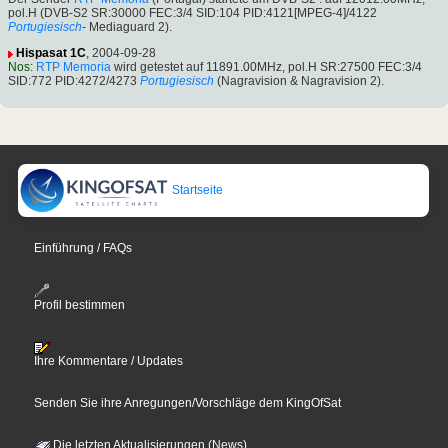
pol.H (DVB-S2 SR:30000 FEC:3/4 SID:104 PID:4121[MPEG-4]/4122
Portugiesisch
- Mediaguard 2).
Hispasat 1C
, 2004-09-28
Nos
:
RTP Memoria
wird getestet auf 11891.00MHz, pol.H SR:27500 FEC:3/4
SID:772 PID:4272/4273
Portugiesisch
(Nagravision & Nagravision 2).
Startseite
Einführung / FAQs
Profil bestimmen
Ihre Kommentare / Updates
Senden Sie ihre Anregungen/Vorschläge dem KingOfSat
Die letzten Aktualisierungen (News)