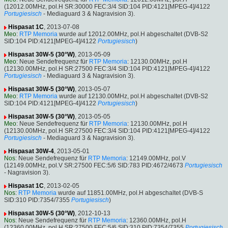
(12012.00MHz, pol.H SR:30000 FEC:3/4 SID:104 PID:4121[MPEG-4]/4122
Portugiesisch
- Mediaguard 3 & Nagravision 3).
Hispasat 1C
, 2013-07-08
Meo
:
RTP Memoria
wurde auf 12012.00MHz, pol.H abgeschaltet (DVB-S2
SID:104 PID:4121[MPEG-4]/4122
Portugiesisch
)
Hispasat 30W-5 (30°W)
, 2013-05-09
Meo
: Neue Sendefrequenz für
RTP Memoria
: 12130.00MHz, pol.H
(12130.00MHz, pol.H SR:27500 FEC:3/4 SID:104 PID:4121[MPEG-4]/4122
Portugiesisch
- Mediaguard 3 & Nagravision 3).
Hispasat 30W-5 (30°W)
, 2013-05-07
Meo
:
RTP Memoria
wurde auf 12130.00MHz, pol.H abgeschaltet (DVB-S2
SID:104 PID:4121[MPEG-4]/4122
Portugiesisch
)
Hispasat 30W-5 (30°W)
, 2013-05-05
Meo
: Neue Sendefrequenz für
RTP Memoria
: 12130.00MHz, pol.H
(12130.00MHz, pol.H SR:27500 FEC:3/4 SID:104 PID:4121[MPEG-4]/4122
Portugiesisch
- Mediaguard 3 & Nagravision 3).
Hispasat 30W-4
, 2013-05-01
Nos
: Neue Sendefrequenz für
RTP Memoria
: 12149.00MHz, pol.V
(12149.00MHz, pol.V SR:27500 FEC:5/6 SID:783 PID:4672/4673
Portugiesisch
- Nagravision 3).
Hispasat 1C
, 2013-02-05
Nos
:
RTP Memoria
wurde auf 11851.00MHz, pol.H abgeschaltet (DVB-S
SID:310 PID:7354/7355
Portugiesisch
)
Hispasat 30W-5 (30°W)
, 2012-10-13
Nos
: Neue Sendefrequenz für
RTP Memoria
: 12360.00MHz, pol.H
(12360.00MHz, pol.H SR:27500 FEC:5/6 SID:310 PID:7354/7355
Portugiesisch