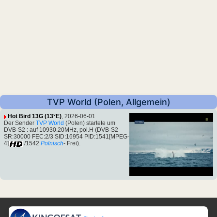
TVP World (Polen, Allgemein)
Hot Bird 13G (13°E)
, 2026-06-01
Der Sender
TVP World
(Polen) startete um
DVB-S2 : auf 10930.20MHz, pol.H (DVB-S2
SR:30000 FEC:2/3 SID:16954 PID:1541[MPEG-
4]
/1542
Polnisch
- Frei).