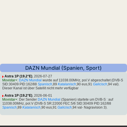
DAZN Mundial (Spanien, Sport)
Astra 1P (19.2°E)
, 2026-07-27
Movistar+
:
DAZN Mundial
wurde auf 11038.00MHz, pol.V abgeschaltet (DVB-S
SID:30409 PID:162/88
Spanisch
,89
Katalanisch
,90 eus,91
Galicisch
,94 val).
Dieser Kanal ist über Satellit nicht mehr verfügbar
Astra 1P (19.2°E)
, 2026-06-01
Movistar+
: Der Sender
DAZN Mundial
(Spanien) startete um DVB-S : auf
11038.00MHz, pol.V (DVB-S SR:22000 FEC:5/6 SID:30409 PID:162/88
Spanisch
,89
Katalanisch
,90 eus,91
Galicisch
,94 val- Nagravision 3).