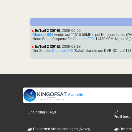
Es'hail 2 (26°E)
, 2026-06-05
Channel 999
wurde auf 11310.00MHz, pol.H abgeschaltet (D
Neue Sendefrequenz für
Channel 999
: 11430.00MHz, pol.V 
Es'hail 2 (26°E)
, 2026-03-18
Der Sender
Channel 999
(Katar) startete um DVB-S2 : auf 
Startseite
Einführung / FAQs
Profil bes
Die letzten Aktualisierungen (News)
Die letz