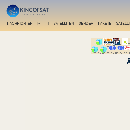
NACHRICHTEN
[+]
[-]
SATELLITEN
SENDER
PAKETE
SATELL
Ä