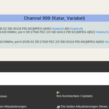
Channel 999 (Katar, Variabel)
VB-S2 SID:40118 PID:481[MPEG-4]/482
Arabisch
,483
Englisch
)
(11430.00MHz, pol.V SR:27500 FEC:2/3 SID:40412 PID:621[MPEG-4]/622
Arabisch
11310.00MHz, pol.H (DVB-S2 SR:27500 FEC:2/3 SID:40118 PID:481[MPEG-4]/482
Ar
Ihre Kommentare / Updates
timmen
ten Aktualisierungen
Die letzten Aktualisierungen (News,