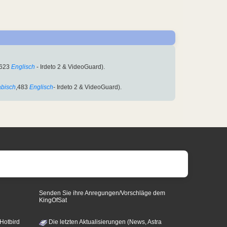
,623
Englisch
- Irdeto 2 & VideoGuard).
abisch
,483
Englisch
- Irdeto 2 & VideoGuard).
Senden Sie ihre Anregungen/Vorschläge dem
KingOfSat
 Hotbird
Die letzten Aktualisierungen (News, Astra