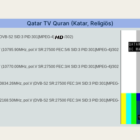
Qatar TV Quran (Katar, Religiös)
(DVB-S2 SID:3 PID:301[MPEG-4]
/302)
V (10795.90MHz, pol.V SR:27500 FEC:5/6 SID:3 PID:301[MPEG-4]/302
V (10770.00MHz, pol.V SR:27500 FEC:3/4 SID:3 PID:301[MPEG-4]/302
f 10834.26MHz, pol.V (DVB-S2 SR:27500 FEC:3/4 SID:3 PID:301[MPEG-
f 12168.50MHz, pol.V (DVB-S2 SR:27500 FEC:3/4 SID:3 PID:301[MPEG-