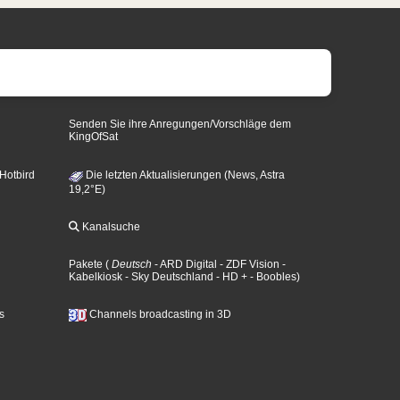
Senden Sie ihre Anregungen/Vorschläge dem
KingOfSat
 Hotbird
Die letzten Aktualisierungen (News, Astra
19,2°E)
Kanalsuche
Pakete
(
Deutsch
- ARD Digital
- ZDF Vision
-
Kabelkiosk
- Sky Deutschland
- HD +
- Boobles
)
s
Channels broadcasting in 3D