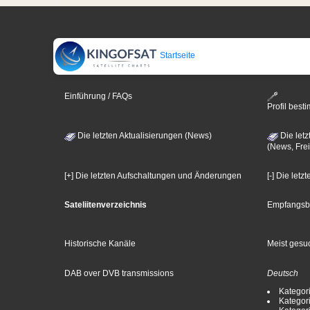
Startseite
Einführung / FAQs
Profil bes
Die letzten Aktualisierungen (News)
Die letz
(News, Frei
[+] Die letzten Aufschaltungen und Änderungen
[-] Die let
Sateliitenverzeichnis
Empfangsb
Historische Kanäle
Meist gesuc
DAB over DVB transmissions
Deutsch
Kategori
Kategori