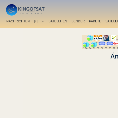
NACHRICHTEN
[+]
[-]
SATELLITEN
SENDER
PAKETE
SATELL
Än