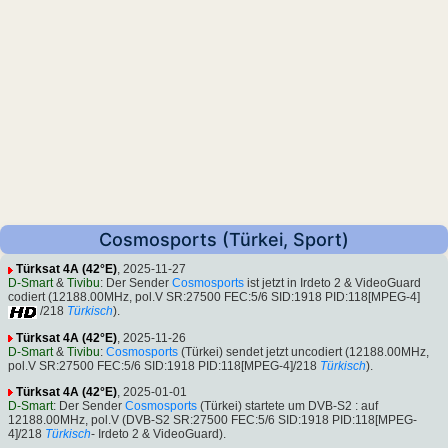
Cosmosports (Türkei, Sport)
Türksat 4A (42°E)
, 2025-11-27
D-Smart
&
Tivibu
: Der Sender
Cosmosports
ist jetzt in Irdeto 2 & VideoGuard
codiert (12188.00MHz, pol.V SR:27500 FEC:5/6 SID:1918 PID:118[MPEG-4]
/218
Türkisch
).
Türksat 4A (42°E)
, 2025-11-26
D-Smart
&
Tivibu
:
Cosmosports
(Türkei) sendet jetzt uncodiert (12188.00MHz,
pol.V SR:27500 FEC:5/6 SID:1918 PID:118[MPEG-4]/218
Türkisch
).
Türksat 4A (42°E)
, 2025-01-01
D-Smart
: Der Sender
Cosmosports
(Türkei) startete um DVB-S2 : auf
12188.00MHz, pol.V (DVB-S2 SR:27500 FEC:5/6 SID:1918 PID:118[MPEG-
4]/218
Türkisch
- Irdeto 2 & VideoGuard).