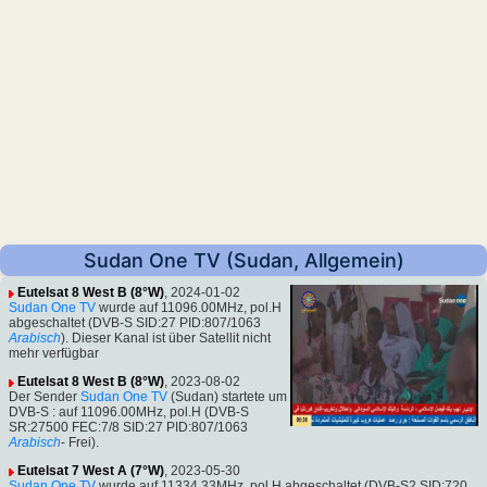
Sudan One TV (Sudan, Allgemein)
Eutelsat 8 West B (8°W)
, 2024-01-02
Sudan One TV
wurde auf 11096.00MHz, pol.H
abgeschaltet (DVB-S SID:27 PID:807/1063
Arabisch
). Dieser Kanal ist über Satellit nicht
mehr verfügbar
Eutelsat 8 West B (8°W)
, 2023-08-02
Der Sender
Sudan One TV
(Sudan) startete um
DVB-S : auf 11096.00MHz, pol.H (DVB-S
SR:27500 FEC:7/8 SID:27 PID:807/1063
Arabisch
- Frei).
Eutelsat 7 West A (7°W)
, 2023-05-30
Sudan One TV
wurde auf 11334.33MHz, pol.H abgeschaltet (DVB-S2 SID:720