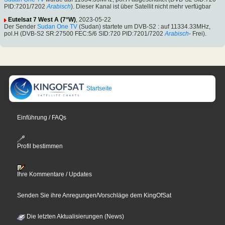
PID:7201/7202
Arabisch
). Dieser Kanal ist über Satellit nicht mehr verfügbar
Eutelsat 7 West A (7°W)
, 2023-05-22
Der Sender
Sudan One TV
(Sudan) startete um DVB-S2 : auf 11334.33MHz,
pol.H (DVB-S2 SR:27500 FEC:5/6 SID:720 PID:7201/7202
Arabisch
- Frei).
Startseite
Einführung / FAQs
Profil bestimmen
Ihre Kommentare / Updates
Senden Sie ihre Anregungen/Vorschläge dem KingOfSat
Die letzten Aktualisierungen (News)