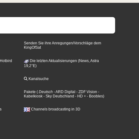
Senden Sie ihre Anregungen/Vorschläge dem
KingOfSat
 Hotbird
Die letzten Aktualisierungen (News, Astra
19,2°E)
Kanalsuche
Pakete
(
Deutsch
- ARD Digital
- ZDF Vision
-
Kabelkiosk
- Sky Deutschland
- HD +
- Boobles
)
s
Channels broadcasting in 3D