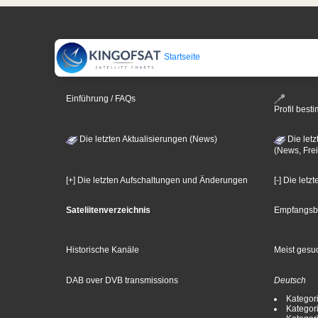
Startseite
Einführung / FAQs
Profil bes
Die letzten Aktualisierungen (News)
Die letz
(News, Frei
[+] Die letzten Aufschaltungen und Änderungen
[-] Die let
Sateliitenverzeichnis
Empfangsb
Historische Kanäle
Meist gesuc
DAB over DVB transmissions
Deutsch
Kategori
Kategori