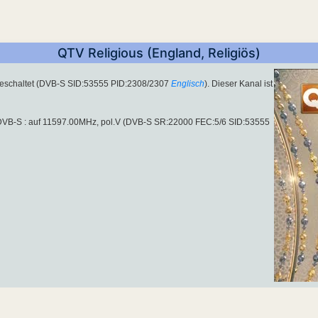
QTV Religious (England, Religiös)
eschaltet (DVB-S SID:53555 PID:2308/2307
Englisch
). Dieser Kanal ist
 DVB-S : auf 11597.00MHz, pol.V (DVB-S SR:22000 FEC:5/6 SID:53555