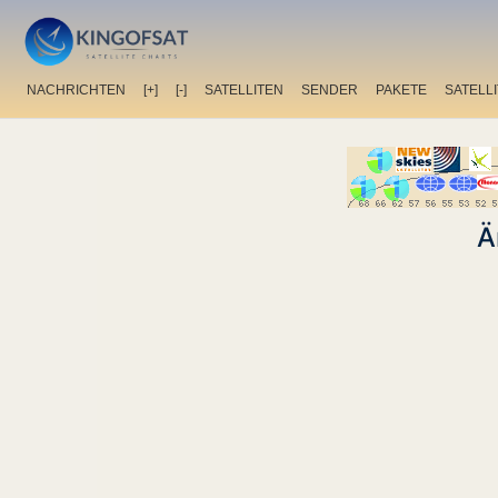
NACHRICHTEN
[+]
[-]
SATELLITEN
SENDER
PAKETE
SATELL
Ä