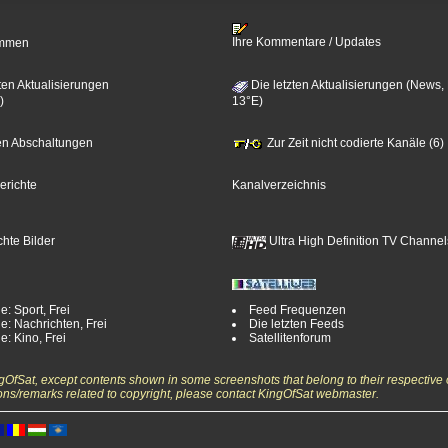
Ihre Kommentare / Updates
timmen
ten Aktualisierungen
Die letzten Aktualisierungen (News,
)
13°E)
zten Abschaltungen
Zur Zeit nicht codierte Kanäle (6)
erichte
Kanalverzeichnis
hte Bilder
Ultra High Definition TV Channel
e: Sport, Frei
Feed Frequenzen
e: Nachrichten, Frei
Die letzten Feeds
e: Kino, Frei
Satellitenforum
ngOfSat, except contents shown in some screenshots that belong to their respective 
ons/remarks related to copyright, please contact KingOfSat webmaster.