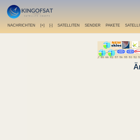
NACHRICHTEN
[+]
[-]
SATELLITEN
SENDER
PAKETE
SATELL
Ä