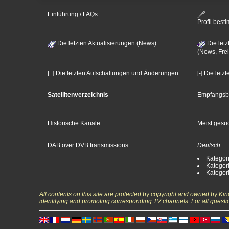
Einführung / FAQs
Profil bes
Die letzten Aktualisierungen (News)
Die letz
(News, Frei
[+] Die letzten Aufschaltungen und Änderungen
[-] Die let
Sateliitenverzeichnis
Empfangsb
Historische Kanäle
Meist gesuc
DAB over DVB transmissions
Deutsch
Kategori
Kategori
Kategori
All contents on this site are protected by copyright and owned by Ki
identifying and promoting corresponding TV channels. For all questi