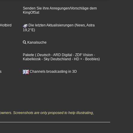
Senden Sie ihre Anregungen/Vorschläge dem
KingOfSat
 Hotbird
Die letzten Aktualisierungen (News, Astra
19,2°E)
Kanalsuche
Pakete
(
Deutsch
- ARD Digital
- ZDF Vision
-
Kabelkiosk
- Sky Deutschland
- HD +
- Boobles
)
s
Channels broadcasting in 3D
owners. Screenshots are only proposed to help illustrating,