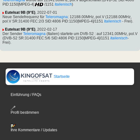
PID:1150[MPEG-4]
/1151
Italienisch
)
Eutelsat 9B (9°E)
, 2022-07-01
Neue Sendefrequenz für
Teleromagna
: 12188.00MHz, pol.V (12188.00MHz,
pol.V SR:31400 FEC:2/3 SID:4806 PID:1150[MPEG-4]/1151
Italienisch
- Frei).
Eutelsat 9B (9°E)
, 2022-02-17
Der Sender
Teleromagna
(Italien) startete um DVB-S2 : auf 12341.00MHz, pol.V
(DVB-S2 SR:31400 FEC:5/6 SID:4806 PID:1150[MPEG-4]/1151
Italienisch
-
Frei).
Startseite
Einführung / FAQs
Profil bestimmen
Ihre Kommentare / Updates