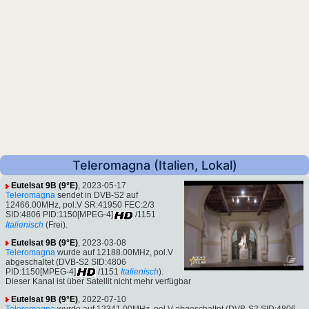
Teleromagna (Italien, Lokal)
Eutelsat 9B (9°E)
, 2023-05-17
Teleromagna
sendet in DVB-S2 auf
12466.00MHz, pol.V SR:41950 FEC:2/3
SID:4806 PID:1150[MPEG-4]
/1151
Italienisch
(Frei).
Eutelsat 9B (9°E)
, 2023-03-08
Teleromagna
wurde auf 12188.00MHz, pol.V
abgeschaltet (DVB-S2 SID:4806
PID:1150[MPEG-4]
/1151
Italienisch
).
Dieser Kanal ist über Satellit nicht mehr verfügbar
Eutelsat 9B (9°E)
, 2022-07-10
Teleromagna
wurde auf 12341.00MHz, pol.V abgeschaltet (DVB-S2 SID:4806