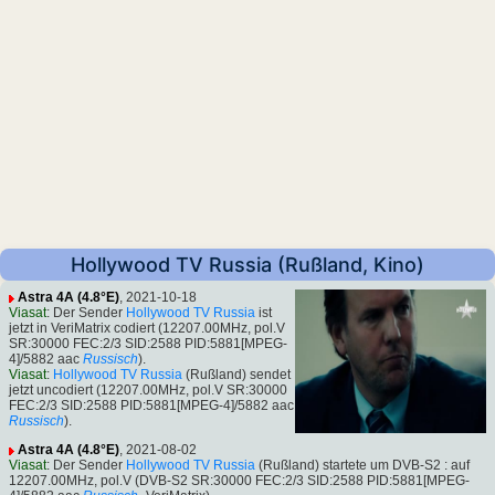
Hollywood TV Russia (Rußland, Kino)
Astra 4A (4.8°E)
, 2021-10-18
Viasat
: Der Sender
Hollywood TV Russia
ist
jetzt in VeriMatrix codiert (12207.00MHz, pol.V
SR:30000 FEC:2/3 SID:2588 PID:5881[MPEG-
4]/5882 aac
Russisch
).
Viasat
:
Hollywood TV Russia
(Rußland) sendet
jetzt uncodiert (12207.00MHz, pol.V SR:30000
FEC:2/3 SID:2588 PID:5881[MPEG-4]/5882 aac
Russisch
).
Astra 4A (4.8°E)
, 2021-08-02
Viasat
: Der Sender
Hollywood TV Russia
(Rußland) startete um DVB-S2 : auf
12207.00MHz, pol.V (DVB-S2 SR:30000 FEC:2/3 SID:2588 PID:5881[MPEG-