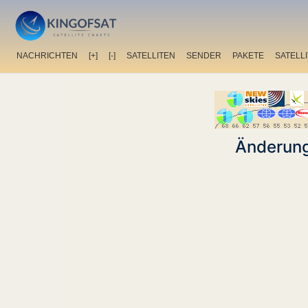
NACHRICHTEN
[+]
[-]
SATELLITEN
SENDER
PAKETE
SATELL
Änderung