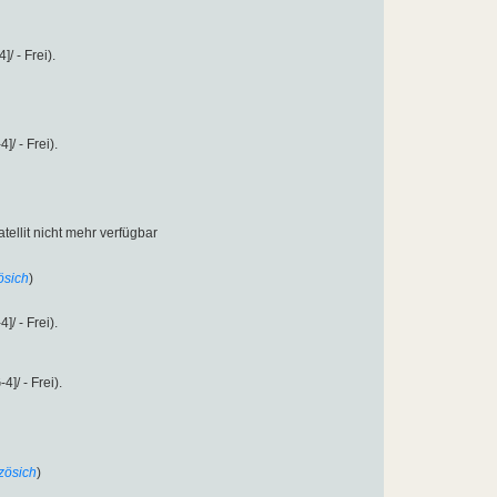
 - Frei).
 - Frei).
atellit nicht mehr verfügbar
ösich
)
 - Frei).
/ - Frei).
zösich
)