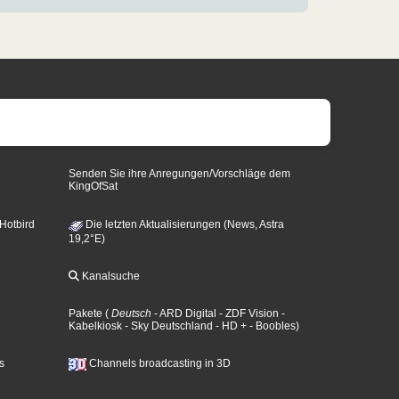
Senden Sie ihre Anregungen/Vorschläge dem
KingOfSat
 Hotbird
Die letzten Aktualisierungen (News, Astra
19,2°E)
Kanalsuche
Pakete
(
Deutsch
- ARD Digital
- ZDF Vision
-
Kabelkiosk
- Sky Deutschland
- HD +
- Boobles
)
s
Channels broadcasting in 3D