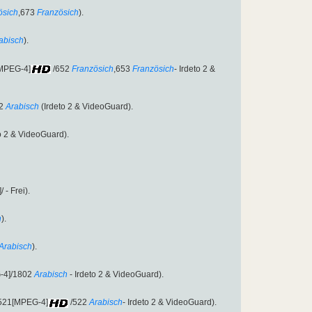
ösich
,673
Französich
).
abisch
).
[MPEG-4]
/652
Französich
,653
Französich
- Irdeto 2 &
2
Arabisch
(Irdeto 2 & VideoGuard).
to 2 & VideoGuard).
- Frei).
h
).
Arabisch
).
-4]/1802
Arabisch
- Irdeto 2 & VideoGuard).
:521[MPEG-4]
/522
Arabisch
- Irdeto 2 & VideoGuard).