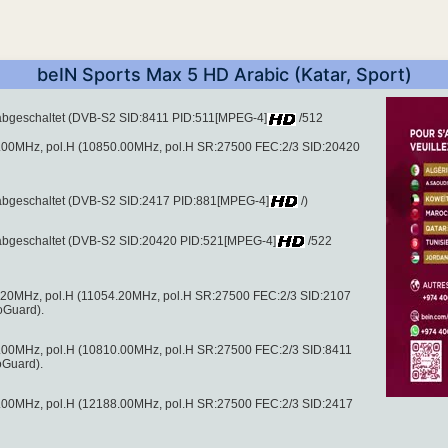
beIN Sports Max 5 HD Arabic (Katar, Sport)
abgeschaltet (DVB-S2 SID:8411 PID:511[MPEG-4]
/512
.00MHz, pol.H (10850.00MHz, pol.H SR:27500 FEC:2/3 SID:20420
abgeschaltet (DVB-S2 SID:2417 PID:881[MPEG-4]
/)
abgeschaltet (DVB-S2 SID:20420 PID:521[MPEG-4]
/522
.20MHz, pol.H (11054.20MHz, pol.H SR:27500 FEC:2/3 SID:2107
oGuard).
.00MHz, pol.H (10810.00MHz, pol.H SR:27500 FEC:2/3 SID:8411
oGuard).
.00MHz, pol.H (12188.00MHz, pol.H SR:27500 FEC:2/3 SID:2417