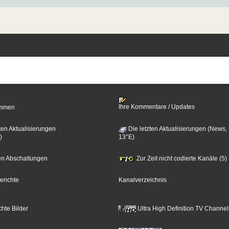
Ihre Kommentare / Updates
timmen
ten Aktualisierungen
Die letzten Aktualisierungen (News,
)
13°E)
zten Abschaltungen
Zur Zeit nicht codierte Kanäle (5)
erichte
Kanalverzeichnis
hte Bilder
Ultra High Definition TV Channel