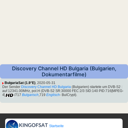
Discovery Channel HD Bulgaria (Bulgarien,
Dokumentarfilme)
BulgariaSat (1.9°E)
, 2020-05-31
Der Sender
Discovery Channel HD Bulgaria
(Bulgarien) startete um DVB-S2 :
auf 12341.00MHz, pol.H (DVB-S2 SR:30000 FEC:2/3 SID:140 PID:716[MPEG-
4]
/717
Bulgarisch
,719
Englisch
- BulCrypt).
Startseite