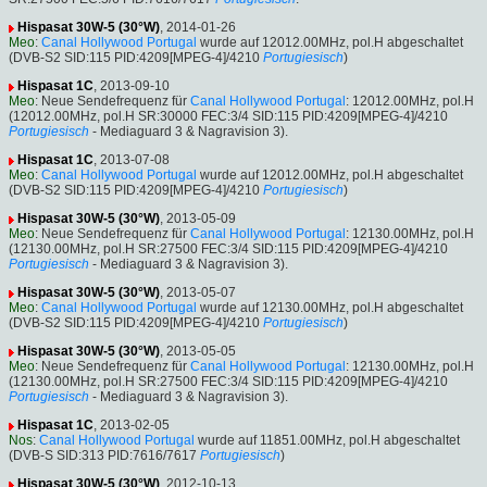
Hispasat 30W-5 (30°W)
, 2014-01-26
Meo
:
Canal Hollywood Portugal
wurde auf 12012.00MHz, pol.H abgeschaltet
(DVB-S2 SID:115 PID:4209[MPEG-4]/4210
Portugiesisch
)
Hispasat 1C
, 2013-09-10
Meo
: Neue Sendefrequenz für
Canal Hollywood Portugal
: 12012.00MHz, pol.H
(12012.00MHz, pol.H SR:30000 FEC:3/4 SID:115 PID:4209[MPEG-4]/4210
Portugiesisch
- Mediaguard 3 & Nagravision 3).
Hispasat 1C
, 2013-07-08
Meo
:
Canal Hollywood Portugal
wurde auf 12012.00MHz, pol.H abgeschaltet
(DVB-S2 SID:115 PID:4209[MPEG-4]/4210
Portugiesisch
)
Hispasat 30W-5 (30°W)
, 2013-05-09
Meo
: Neue Sendefrequenz für
Canal Hollywood Portugal
: 12130.00MHz, pol.H
(12130.00MHz, pol.H SR:27500 FEC:3/4 SID:115 PID:4209[MPEG-4]/4210
Portugiesisch
- Mediaguard 3 & Nagravision 3).
Hispasat 30W-5 (30°W)
, 2013-05-07
Meo
:
Canal Hollywood Portugal
wurde auf 12130.00MHz, pol.H abgeschaltet
(DVB-S2 SID:115 PID:4209[MPEG-4]/4210
Portugiesisch
)
Hispasat 30W-5 (30°W)
, 2013-05-05
Meo
: Neue Sendefrequenz für
Canal Hollywood Portugal
: 12130.00MHz, pol.H
(12130.00MHz, pol.H SR:27500 FEC:3/4 SID:115 PID:4209[MPEG-4]/4210
Portugiesisch
- Mediaguard 3 & Nagravision 3).
Hispasat 1C
, 2013-02-05
Nos
:
Canal Hollywood Portugal
wurde auf 11851.00MHz, pol.H abgeschaltet
(DVB-S SID:313 PID:7616/7617
Portugiesisch
)
Hispasat 30W-5 (30°W)
, 2012-10-13