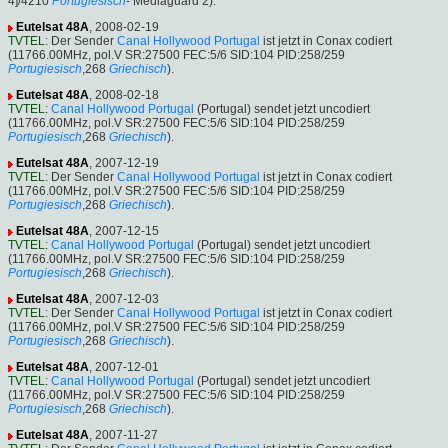
4]/4210
Portugiesisch
- Mediaguard 2).
Eutelsat 48A
, 2008-02-19
TVTEL
: Der Sender
Canal Hollywood Portugal
ist jetzt in Conax codiert
(11766.00MHz, pol.V SR:27500 FEC:5/6 SID:104 PID:258/259
Portugiesisch
,268
Griechisch
).
Eutelsat 48A
, 2008-02-18
TVTEL
:
Canal Hollywood Portugal
(Portugal) sendet jetzt uncodiert
(11766.00MHz, pol.V SR:27500 FEC:5/6 SID:104 PID:258/259
Portugiesisch
,268
Griechisch
).
Eutelsat 48A
, 2007-12-19
TVTEL
: Der Sender
Canal Hollywood Portugal
ist jetzt in Conax codiert
(11766.00MHz, pol.V SR:27500 FEC:5/6 SID:104 PID:258/259
Portugiesisch
,268
Griechisch
).
Eutelsat 48A
, 2007-12-15
TVTEL
:
Canal Hollywood Portugal
(Portugal) sendet jetzt uncodiert
(11766.00MHz, pol.V SR:27500 FEC:5/6 SID:104 PID:258/259
Portugiesisch
,268
Griechisch
).
Eutelsat 48A
, 2007-12-03
TVTEL
: Der Sender
Canal Hollywood Portugal
ist jetzt in Conax codiert
(11766.00MHz, pol.V SR:27500 FEC:5/6 SID:104 PID:258/259
Portugiesisch
,268
Griechisch
).
Eutelsat 48A
, 2007-12-01
TVTEL
:
Canal Hollywood Portugal
(Portugal) sendet jetzt uncodiert
(11766.00MHz, pol.V SR:27500 FEC:5/6 SID:104 PID:258/259
Portugiesisch
,268
Griechisch
).
Eutelsat 48A
, 2007-11-27