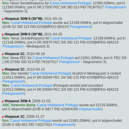
Nos
: Neue Sendefrequenz für
Canal Hollywood Portugal
: 12360.00MHz, pol.H
(12360.00MHz, pol.H SR:27500 FEC:5/6 SID:313 PID:7616/7617
Portugiesisch
- Nagravision 3).
Hispasat 30W-5 (30°W)
, 2011-05-10
Meo
:
Canal Hollywood Portugal
wurde auf 12168.00MHz, pol.H abgeschaltet
(DVB-S2 SID:115 PID:4209[MPEG-4]/4210
Portugiesisch
)
Hispasat 30W-5 (30°W)
, 2011-04-20
Meo
: Neue Sendefrequenz für
Canal Hollywood Portugal
: 12168.00MHz, pol.H
(12168.00MHz, pol.H SR:26970 FEC:5/6 SID:115 PID:4209[MPEG-4]/4210
Portugiesisch
- Mediaguard 3).
Hispasat 1C
, 2010-08-18
Nos
: Neue FEC für
Canal Hollywood Portugal
auf 11851.00MHz, pol.H: FEC:5/6
( SR:27500 SID:313 PID:7616/7617
Portugiesisch
- Nagravision 3).
Hispasat 1C
, 2010-04-15
Meo
: Der Sender
Canal Hollywood Portugal
ist jetzt in Mediaguard 3 codiert
(12012.00MHz, pol.H SR:30000 FEC:3/4 SID:115 PID:4209[MPEG-4]/4210
Portugiesisch
).
Meo
:
Canal Hollywood Portugal
(Portugal) sendet jetzt uncodiert
(12012.00MHz, pol.H SR:30000 FEC:3/4 SID:115 PID:4209[MPEG-4]/4210
Portugiesisch
).
Hispasat 30W-4
, 2009-12-02
AMC Networks Iberia
:
Canal Hollywood Portugal
wurde auf 11535.00MHz,
pol.V abgeschaltet (DVB-S SID:7 PID:4208/4209
Original Audio
)
Hispasat 1C
, 2009-11-27
Nos
:
Canal Hollywood Portugal
wurde auf 11891.00MHz, pol.H abgeschaltet
(DVB-S SID:401 PID:7402/7403
Portugiesisch
)