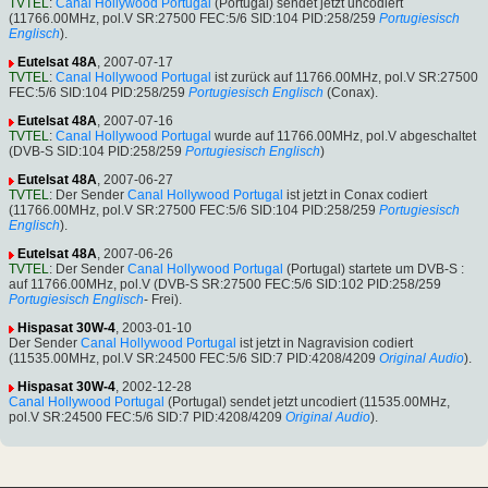
TVTEL
:
Canal Hollywood Portugal
(Portugal) sendet jetzt uncodiert
(11766.00MHz, pol.V SR:27500 FEC:5/6 SID:104 PID:258/259
Portugiesisch
Englisch
).
Eutelsat 48A
, 2007-07-17
TVTEL
:
Canal Hollywood Portugal
ist zurück auf 11766.00MHz, pol.V SR:27500
FEC:5/6 SID:104 PID:258/259
Portugiesisch
Englisch
(Conax).
Eutelsat 48A
, 2007-07-16
TVTEL
:
Canal Hollywood Portugal
wurde auf 11766.00MHz, pol.V abgeschaltet
(DVB-S SID:104 PID:258/259
Portugiesisch
Englisch
)
Eutelsat 48A
, 2007-06-27
TVTEL
: Der Sender
Canal Hollywood Portugal
ist jetzt in Conax codiert
(11766.00MHz, pol.V SR:27500 FEC:5/6 SID:104 PID:258/259
Portugiesisch
Englisch
).
Eutelsat 48A
, 2007-06-26
TVTEL
: Der Sender
Canal Hollywood Portugal
(Portugal) startete um DVB-S :
auf 11766.00MHz, pol.V (DVB-S SR:27500 FEC:5/6 SID:102 PID:258/259
Portugiesisch
Englisch
- Frei).
Hispasat 30W-4
, 2003-01-10
Der Sender
Canal Hollywood Portugal
ist jetzt in Nagravision codiert
(11535.00MHz, pol.V SR:24500 FEC:5/6 SID:7 PID:4208/4209
Original Audio
).
Hispasat 30W-4
, 2002-12-28
Canal Hollywood Portugal
(Portugal) sendet jetzt uncodiert (11535.00MHz,
pol.V SR:24500 FEC:5/6 SID:7 PID:4208/4209
Original Audio
).