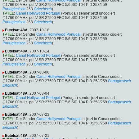
TVTEL
: Der Sender
Canal Hollywood Portugal
ist jetzt in Conax codiert
(11766.00MHz, pol.V SR:27500 FEC:5/6 SID:104 PID:258/259
Portugiesisch
,268
Griechisch
).
TVTEL
:
Canal Hollywood Portugal
(Portugal) sendet jetzt uncodiert
(11766.00MHz, pol.V SR:27500 FEC:5/6 SID:104 PID:258/259
Portugiesisch
,268
Griechisch
).
Eutelsat 48A
, 2007-10-18
TVTEL
: Der Sender
Canal Hollywood Portugal
ist jetzt in Conax codiert
(11766.00MHz, pol.V SR:27500 FEC:5/6 SID:104 PID:258/259
Portugiesisch
,268
Griechisch
).
Eutelsat 48A
, 2007-10-14
TVTEL
:
Canal Hollywood Portugal
(Portugal) sendet jetzt uncodiert
(11766.00MHz, pol.V SR:27500 FEC:5/6 SID:104 PID:258/259
Portugiesisch
,268
Griechisch
).
Eutelsat 48A
, 2007-08-06
TVTEL
: Der Sender
Canal Hollywood Portugal
ist jetzt in Conax codiert
(11766.00MHz, pol.V SR:27500 FEC:5/6 SID:104 PID:258/259
Portugiesisch
Englisch
).
Eutelsat 48A
, 2007-08-04
TVTEL
:
Canal Hollywood Portugal
(Portugal) sendet jetzt uncodiert
(11766.00MHz, pol.V SR:27500 FEC:5/6 SID:104 PID:258/259
Portugiesisch
Englisch
).
Eutelsat 48A
, 2007-07-23
TVTEL
: Der Sender
Canal Hollywood Portugal
ist jetzt in Conax codiert
(11766.00MHz, pol.V SR:27500 FEC:5/6 SID:104 PID:258/259
Portugiesisch
Englisch
).
Eutelsat 48A
, 2007-07-21