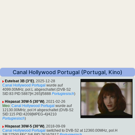
Canal Hollywood Portugal (Portugal, Kino)
Eutelsat 3B (3°E)
, 2025-12-28
Canal Hollywood Portugal
wurde auf
4099.00MHz, pol.L abgeschaltet (DVB-S2
SID:83 PID:5887[H.265]/5888
Portugiesisch
)
Hispasat 30W-5 (30°W)
, 2021-02-26
Meo
:
Canal Hollywood Portugal
wurde auf
12130.00MHz, pol.H abgeschaltet (DVB-S2
SID:115 PID:4209[MPEG-4]/4210
Portugiesisch
)
Hispasat 30W-5 (30°W)
, 2018-09-09
Canal Hollywood Portugal
switched to DVB-S2 at 12360.00MHz, pol.H
SR:27500 FEC:5/6 PID:7616/7617
Portugiesisch
.