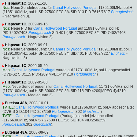
Hispasat 1C
, 2009-11-26
Nos
: Neue Sendefrequenz für
Canal Hollywood Portugal
: 11851.00MHz, pol.H
(11851.00MHz, pol.H SR:27500 FEC:3/4 SID:313 PID:7616/7617
Portugiesisch
- Nagravision 3).
Hispasat 1C
, 2009-09-16
Nos
: Neue PID für
Canal Hollywood Portugal
auf 11891.00MHz, pol.H:
PID:7402/7403
Portugiesisch
SID:401 ( SR:27500 FEC:3/4 PID:7402/7403
Portugiesisch
- Nagravision 3).
Hispasat 1C
, 2009-09-01
Nos
: Neue Sendefrequenz für
Canal Hollywood Portugal
: 11891.00MHz, pol.H
(11891.00MHz, pol.H SR:27500 FEC:3/4 SID:401 PID:7402/7227
Englisch
-
Nagravision 3).
Hispasat 1C
, 2009-05-20
Meo
:
Canal Hollywood Portugal
wurde auf 11731.00MHz, pol.H abgeschaltet
(DVB-S2 SID:115 PID:4209[MPEG-4]/4210
Portugiesisch
)
Hispasat 1C
, 2009-05-03
Meo
: Neue Sendefrequenz für
Canal Hollywood Portugal
: 11731.00MHz, pol.H
(11731.00MHz, pol.H SR:30000 FEC:3/4 SID:115 PID:4209[MPEG-4]/4210
Portugiesisch
- Mediaguard 3).
Eutelsat 48A
, 2008-10-01
TVTEL
:
Canal Hollywood Portugal
wurde auf 11766.00MHz, pol.V abgeschaltet
(DVB-S SID:104 PID:258/259
Portugiesisch
,302
Griechisch
)
TVTEL
:
Canal Hollywood Portugal
(Portugal) sendet jetzt uncodiert
(11766.00MHz, pol.V SR:27500 FEC:5/6 SID:104 PID:258/259
Portugiesisch
,302
Griechisch
).
Eutelsat 48A
, 2008-09-09
TVTEL
:
Canal Hollywood Portugal
ist zurück auf 11766.00MHz, pol.V SR:27500