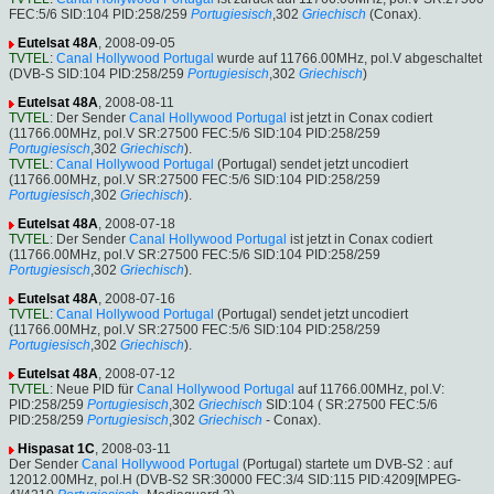
FEC:5/6 SID:104 PID:258/259
Portugiesisch
,302
Griechisch
(Conax).
Eutelsat 48A
, 2008-09-05
TVTEL
:
Canal Hollywood Portugal
wurde auf 11766.00MHz, pol.V abgeschaltet
(DVB-S SID:104 PID:258/259
Portugiesisch
,302
Griechisch
)
Eutelsat 48A
, 2008-08-11
TVTEL
: Der Sender
Canal Hollywood Portugal
ist jetzt in Conax codiert
(11766.00MHz, pol.V SR:27500 FEC:5/6 SID:104 PID:258/259
Portugiesisch
,302
Griechisch
).
TVTEL
:
Canal Hollywood Portugal
(Portugal) sendet jetzt uncodiert
(11766.00MHz, pol.V SR:27500 FEC:5/6 SID:104 PID:258/259
Portugiesisch
,302
Griechisch
).
Eutelsat 48A
, 2008-07-18
TVTEL
: Der Sender
Canal Hollywood Portugal
ist jetzt in Conax codiert
(11766.00MHz, pol.V SR:27500 FEC:5/6 SID:104 PID:258/259
Portugiesisch
,302
Griechisch
).
Eutelsat 48A
, 2008-07-16
TVTEL
:
Canal Hollywood Portugal
(Portugal) sendet jetzt uncodiert
(11766.00MHz, pol.V SR:27500 FEC:5/6 SID:104 PID:258/259
Portugiesisch
,302
Griechisch
).
Eutelsat 48A
, 2008-07-12
TVTEL
: Neue PID für
Canal Hollywood Portugal
auf 11766.00MHz, pol.V:
PID:258/259
Portugiesisch
,302
Griechisch
SID:104 ( SR:27500 FEC:5/6
PID:258/259
Portugiesisch
,302
Griechisch
- Conax).
Hispasat 1C
, 2008-03-11
Der Sender
Canal Hollywood Portugal
(Portugal) startete um DVB-S2 : auf
12012.00MHz, pol.H (DVB-S2 SR:30000 FEC:3/4 SID:115 PID:4209[MPEG-